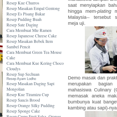
Resep Kue Churros
saat menyiapkan ba
Resep Masakan Empal Gentong
hingga mem-
plating
ma
Resep Es Pisang Bakar
Malaysia-- tersebut
Resep Pudding Buah
meja uji.
Resep Sate Daging
Cara Membuat Mie Ramen
Resep Japanesse Cheese Cake
Resep Masakan Bebek Item
Sambel Pencit
Cara Membuat Green Tea Mouse
Cake
Cara Membuat Kue Kering Choco
Cloudys
Resep Sup Sechuan
Demo masak dan prak
Resep Ayam Lodho
Resep Masakan Daging Sapi
merupakan bagian 
Mongolian
mahasiswa Culinary (
Resep Kue Tiramizu Cup
memasak aneka maka
Resep Saucis Brood
bumbunya kuat banget
Resep Orange Silky Pudding
kambing atau sapi)-nya 
Resep Sponge Cake
Resep Crepe Fruit Salsa -Orange