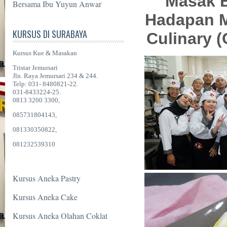
Masak B
Bersama Ibu Yuyun Anwar
Hadapan 
KURSUS DI SURABAYA
Culinary (
Kursus Kue & Masakan
Tristar Jemursari
Jln. Raya Jemursari 234 & 244.
Telp: 031- 8480821-22.
031-8433224-25.
0813 3200 3300,
085731804143,
081330350822,
081232539310
Kursus Aneka Pastry
Kursus Aneka Cake
Kursus Aneka Olahan Coklat