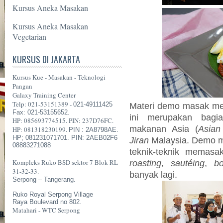
Kursus Aneka Masakan
Kursus Aneka Masakan
Vegetarian
KURSUS DI JAKARTA
Kursus Kue - Masakan - Teknologi
Pangan
Galaxy Training Center
Telp: 021-53151389 -
021-49111425
Materi demo masak m
Fax: 021-53155652.
ini merupakan bagia
HP: 085693774515. PIN: 237D76FC.
makanan Asia (
Asian
HP: 081318230199.
PIN : 2A8798AE.
HP; 081231071701. PIN: 2AEB02F6
Jiran
Malaysia. Demo ma
08883271088
teknik-teknik memasa
Kompleks Ruko BSD sektor 7 Blok RL
roasting
,
sautéing
,
bo
31-32-33.
banyak lagi.
Serpong – Tangerang.
Ruko Royal Serpong Village
Raya Boulevard no 802.
Matahari - WTC Serpong