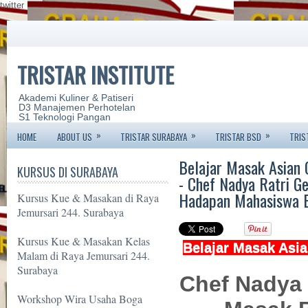
twitter
TRISTAR INSTITUTE
Akademi Kuliner & Patiseri
D3 Manajemen Perhotelan
S1 Teknologi Pangan
»
»
»
HOME
ABOUT US
TRISTAR SURABAYA
TRISTAR BSD
TRIS
Belajar Masak Asian C
KURSUS DI SURABAYA
- Chef Nadya Ratri G
Hadapan Mahasiswa Ba
Kursus Kue & Masakan di Raya
Jemursari 244. Surabaya
Kursus Kue & Masakan Kelas
Belajar Masak Asia
Malam di Raya Jemursari 244.
Surabaya
Chef Nadya 
Workshop Wira Usaha Boga