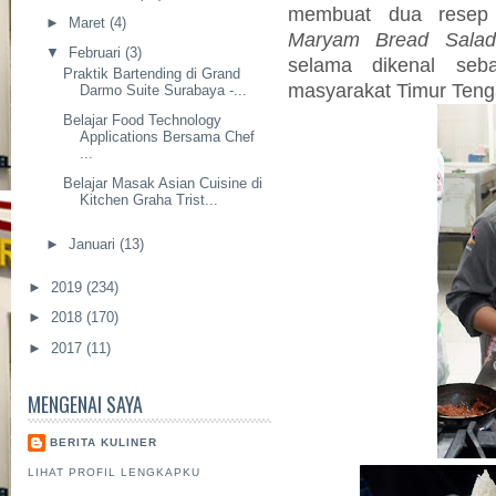
membuat dua rese
►
Maret
(4)
Maryam Bread Salad
▼
Februari
(3)
selama dikenal seb
Praktik Bartending di Grand
masyarakat Timur Teng
Darmo Suite Surabaya -...
Belajar Food Technology
Applications Bersama Chef
...
Belajar Masak Asian Cuisine di
Kitchen Graha Trist...
►
Januari
(13)
►
2019
(234)
►
2018
(170)
►
2017
(11)
MENGENAI SAYA
BERITA KULINER
LIHAT PROFIL LENGKAPKU