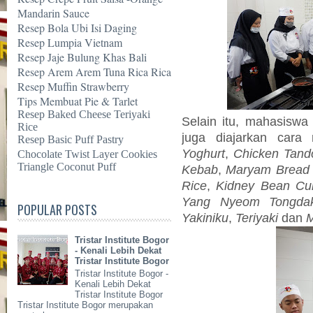
Mandarin Sauce
Resep Bola Ubi Isi Daging
Resep Lumpia Vietnam
Resep Jaje Bulung Khas Bali
Resep Arem Arem Tuna Rica Rica
Resep Muffin Strawberry
Tips Membuat Pie & Tarlet
Resep Baked Cheese Teriyaki
Selain itu, mahasiswa
Rice
juga diajarkan car
Resep Basic Puff Pastry
Yoghurt
,
Chicken Tand
Chocolate Twist Layer Cookies
Triangle Coconut Puff
Kebab
,
Maryam Bread 
Rice
,
Kidney Bean Cu
Yang Nyeom Tongda
POPULAR POSTS
Yakiniku
,
Teriyaki
dan
M
Tristar Institute Bogor
- Kenali Lebih Dekat
Tristar Institute Bogor
Tristar Institute Bogor -
Kenali Lebih Dekat
Tristar Institute Bogor
Tristar Institute Bogor merupakan