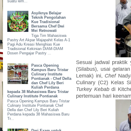
suatu lem...
Asyiknya Belajar
Teknik Pengolahan
Kue Tradisional
Bersama Chef Dwi
Mei Retnowati
Tiga Tim Mahasiswa
Pastry Art Akpar Majapahit Kelas A-1
Pagi Adu Kreasi Menghias Kue
Tradisional Kekinian DIAM-DIAM
Dosen Pengajar Pastry ...
Sesuai jadwal praktik
Pasca Opening
(Silabus), usai gela
Kampus Baru Tristar
Culinary Institute
Lemak) ini,
Chef
Nadya
Pontianak - Chef Della
Culinary (C2) Kelas 
dan Chef Lily Beri
Kuliah Perdana
Turkey Kebab
di Kitc
kepada 38 Mahasiswa Baru Tristar
pertemuan hari keenam,
Culinary Institute Pontianak
Pasca Opening Kampus Baru Tristar
Culinary Institute Pontianak Chef
Della dan Chef Lily Beri Kuliah
Perdana kepada 38 Mahasiswa Baru
Tr...
Dari Exam untuk