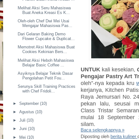
Melihat Aksi Seru Mahasiswa
Buat Aneka Kreasi Es K...
Oleh-oleh Chef Dwi Mei Usai
Mengajar Mahasiswa Pas...
Dari Gelaran Baking Demo
Flower Cupcake & Duplicat...
Memotret Aksi Mahasiswa Buat
Cookies Kekinian Bers...
Melihat Aksi Heboh Mahasiswa
Belajar Basic Coffee ...
UNTUK
kali kesekian,
Asyiknya Belajar Teknik Dasar
Pengajar Pastry Art T
Pengolahan Petit Fou...
oleh”-nya kepada kru
Serunya Skill Training Practices
kerjanya, Kitchen Patis
with Chef Fridoli...
Raya Jemursari No. 24
pekan lalu, seusai m
►
September
(10)
Class Tristar Semara
►
Agustus
(10)
mulai 18 September 
►
Juli
(10)
silam.
►
Juni
(10)
Baca selengkapnya »
Diposting oleh
berita kuliner
►
Mei
(10)