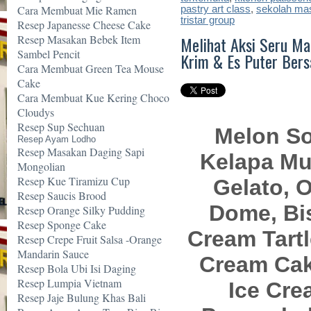
Cara Membuat Mie Ramen
pastry art class
,
sekolah ma
tristar group
Resep Japanesse Cheese Cake
Melihat Aksi Seru Ma
Resep Masakan Bebek Item
Sambel Pencit
Krim & Es Puter Bers
Cara Membuat Green Tea Mouse
Cake
Cara Membuat Kue Kering Choco
Cloudys
Resep Sup Sechuan
Melon So
Resep Ayam Lodho
Resep Masakan Daging Sapi
Kelapa Mu
Mongolian
Resep Kue Tiramizu Cup
Gelato, 
Resep Saucis Brood
Dome, Bis
Resep Orange Silky Pudding
Resep Sponge Cake
Cream Tartl
Resep Crepe Fruit Salsa -Orange
Mandarin Sauce
Cream Cak
Resep Bola Ubi Isi Daging
Resep Lumpia Vietnam
Ice Cre
Resep Jaje Bulung Khas Bali