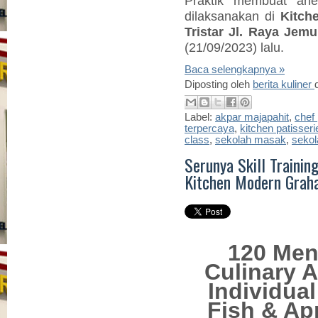
Praktik membuat an
dilaksanakan
di
Kitch
Tristar Jl. Raya Jemu
(21/09/2023) lalu.
Baca selengkapnya »
Diposting oleh
berita kuliner
Label:
akpar majapahit
,
chef 
terpercaya
,
kitchen patisseri
class
,
sekolah masak
,
sekol
Serunya Skill Training
Kitchen Modern Graha
120 Men
Culinary A
Individual
Fish & Ap