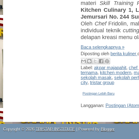
materi
Skill Training 
Kitchen Culinary 1, L
Jemursari No. 244 Su
Oleh
Chef
Fridolin, ma
individual teknik
cuttin
delapan kreasi menu ol
Baca selengkapnya »
Diposting oleh
berita kuliner
Label:
akpar majapahit
,
chef 
ternama
,
kitchen modern
,
ma
sekolah masak
,
sekolah per
city
,
tristar group
Postingan Lebih Baru
Langganan:
Postingan (Atom
Copyright ©
2026
TRISTAR INSTITUTE
| Powered by
Blogger