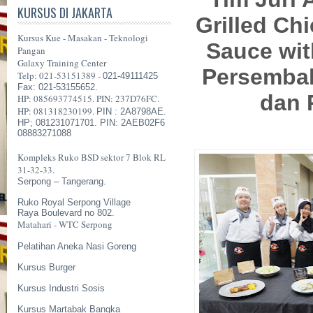
KURSUS DI JAKARTA
Grilled C
Kursus Kue - Masakan - Teknologi
Sauce wit
Pangan
Galaxy Training Center
Persembah
Telp: 021-53151389 -
021-49111425
Fax: 021-53155652.
dan 
HP: 085693774515. PIN: 237D76FC.
HP: 081318230199.
PIN : 2A8798AE.
HP; 081231071701. PIN: 2AEB02F6
08883271088
Kompleks Ruko BSD sektor 7 Blok RL
31-32-33.
Serpong – Tangerang.
Ruko Royal Serpong Village
Raya Boulevard no 802.
Matahari - WTC Serpong
Pelatihan Aneka Nasi Goreng
Kursus Burger
Kursus Industri Sosis
Kursus Martabak Bangka