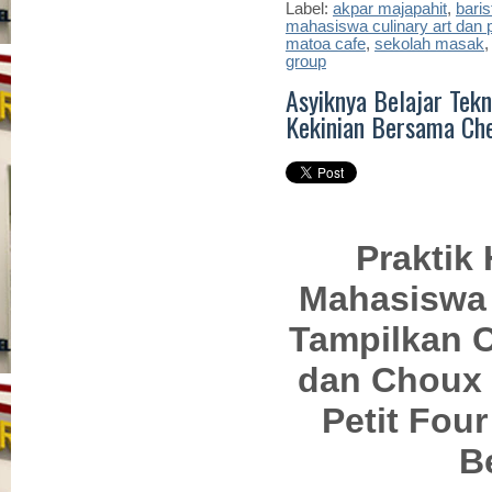
Label:
akpar majapahit
,
baris
mahasiswa culinary art dan p
matoa cafe
,
sekolah masak
group
Asyiknya Belajar Tek
Kekinian Bersama Che
Praktik 
Mahasiswa 
Tampilkan C
dan Choux R
Petit Fou
B