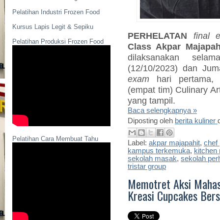
Pelatihan Industri Frozen Food
Kursus Lapis Legit & Sepiku
PERHELATAN
final 
Pelatihan Produksi Frozen Food
Class Akpar Majapah
dilaksanakan sela
(12/10/2023) dan Jum
exam
hari pertama, 
(empat tim) Culinary A
yang tampil.
Baca selengkapnya »
Diposting oleh
berita kuliner
Pelatihan Cara Membuat Tahu
Label:
akpar majapahit
,
chef 
kampus terkemuka
,
kitchen
sekolah masak
,
sekolah per
tristar group
Memotret Aksi Mahas
Kreasi Cupcakes Bers