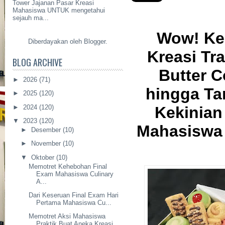
Tower Jajanan Pasar Kreasi
Mahasiswa UNTUK mengetahui
sejauh ma...
Wow! Ke
Diberdayakan oleh
Blogger
.
Kreasi Tra
BLOG ARCHIVE
Butter C
►
2026
(71)
hingga Ta
►
2025
(120)
►
2024
(120)
Kekinia
▼
2023
(120)
Mahasiswa 
►
Desember
(10)
►
November
(10)
▼
Oktober
(10)
Memotret Kehebohan Final
Exam Mahasiswa Culinary
A...
Dari Keseruan Final Exam Hari
Pertama Mahasiswa Cu...
Memotret Aksi Mahasiswa
Praktik Buat Aneka Kreasi ...