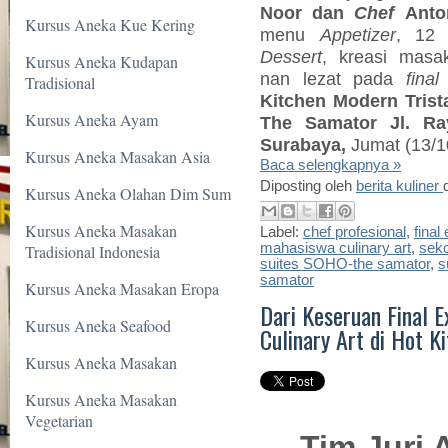
Noor dan
Chef
Anto
Kursus Aneka Kue Kering
menu
Appetizer
, 12
Dessert
, kreasi mas
Kursus Aneka Kudapan
nan lezat pada
fina
Tradisional
Kitchen Modern Trist
Kursus Aneka Ayam
The Samator Jl. R
Surabaya,
Jumat (13/10
Kursus Aneka Masakan Asia
Baca selengkapnya »
Diposting oleh
berita kuliner
Kursus Aneka Olahan Dim Sum
Kursus Aneka Masakan
Label:
chef profesional
,
final
mahasiswa culinary art
,
sek
Tradisional Indonesia
suites SOHO-the samator
,
s
samator
Kursus Aneka Masakan Eropa
Dari Keseruan Final
Kursus Aneka Seafood
Culinary Art di Hot K
Kursus Aneka Masakan
Kursus Aneka Masakan
Vegetarian
Tim Juri 