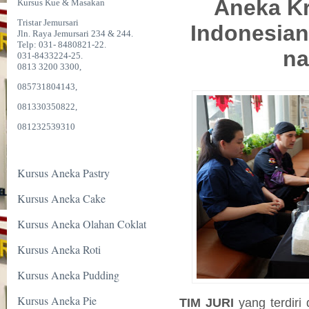
Aneka K
Kursus Kue & Masakan
Tristar Jemursari
Indonesian
Jln. Raya Jemursari 234 & 244.
Telp: 031- 8480821-22.
na
031-8433224-25.
0813 3200 3300,
085731804143,
081330350822,
081232539310
Kursus Aneka Pastry
Kursus Aneka Cake
Kursus Aneka Olahan Coklat
Kursus Aneka Roti
Kursus Aneka Pudding
Kursus Aneka Pie
TIM JURI
yang terdiri 