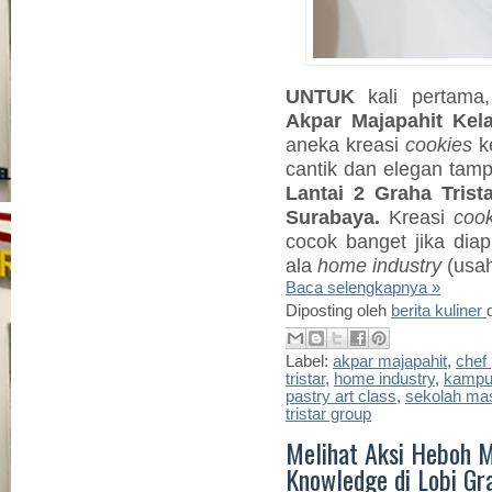
UNTUK
kali pertama,
Akpar Majapahit Kel
aneka kreasi
cookies
ke
cantik dan elegan tamp
Lantai 2 Graha Trist
Surabaya.
Kreasi
cook
cocok banget jika diap
ala
home industry
(usah
Baca selengkapnya »
Diposting oleh
berita kuliner
Label:
akpar majapahit
,
chef 
tristar
,
home industry
,
kampus
pastry art class
,
sekolah ma
tristar group
Melihat Aksi Heboh M
Knowledge di Lobi Gr