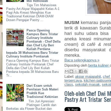
Mei Retnowati
Tiga Tim Mahasiswa
Pastry Art Akpar Majapahit Kelas A-1
Pagi Adu Kreasi Menghias Kue
Tradisional Kekinian DIAM-DIAM
Dosen Pengajar Pastry ...
MUSIM
kemarau panja
terik di kawasan Sura
Pasca Opening
hari suhu udara bisa
Kampus Baru Tristar
Culinary Institute
aneka kreasi minuman
Pontianak - Chef Della
cream
) di
café & res
dan Chef Lily Beri
diserbu masyarakat 
Kuliah Perdana
kepada 38 Mahasiswa Baru Tristar
mereka.
Culinary Institute Pontianak
Baca selengkapnya »
Pasca Opening Kampus Baru Tristar
Culinary Institute Pontianak Chef
Diposting oleh
berita kuliner
Della dan Chef Lily Beri Kuliah
Perdana kepada 38 Mahasiswa Baru
Tr...
Label:
akpar majapahit
,
chef 
terpercaya
,
kitchen patisseri
class
,
sekolah masak
,
sekol
Dari Exam untuk
Penilaian Sub Materi
Oleh-oleh Chef Dwi 
Praktik Kue
Pastry Art Tristar S
Tradisional Kekinian
Tim Juri Apresiasi
Platingan Cantik dan
Berkelas ala Flower Bucket dan