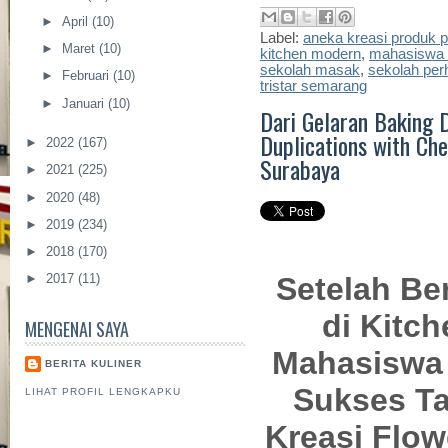
►
April
(10)
Label:
aneka kreasi produk p
►
Maret
(10)
kitchen modern
,
mahasiswa p
sekolah masak
,
sekolah per
►
Februari
(10)
tristar semarang
►
Januari
(10)
Dari Gelaran Baking
Duplications with Che
►
2022
(167)
Surabaya
►
2021
(225)
►
2020
(48)
►
2019
(234)
►
2018
(170)
Setelah Be
►
2017
(11)
di Kitch
MENGENAI SAYA
Mahasiswa 
BERITA KULINER
Sukses T
LIHAT PROFIL LENGKAPKU
Kreasi Flo