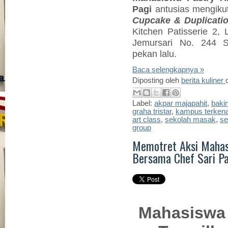
Pagi
antusias mengiku
Cupcake & Duplicati
Kitchen Patisserie 2, 
Jemursari No. 244 Su
pekan lalu.
Baca selengkapnya »
Diposting oleh
berita kuliner
Label:
akpar majapahit
,
baki
graha tristar
,
kampus terkena
art class
,
sekolah masak
,
se
group
Memotret Aksi Mahas
Bersama Chef Sari Pal
Mahasiswa 