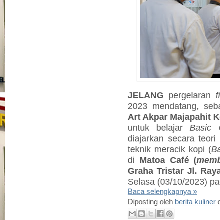
JELANG
pergelaran
f
2023 mendatang, se
Art Akpar Majapahit K
untuk belajar
Basic 
diajarkan secara teori
teknik meracik kopi (
Ba
di
Matoa Café (
memb
Graha Tristar Jl. Ra
Selasa (03/10/2023) pa
Baca selengkapnya »
Diposting oleh
berita kuliner