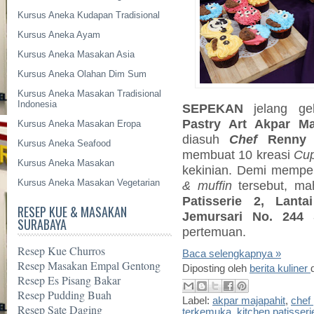
Kursus Aneka Kudapan Tradisional
Kursus Aneka Ayam
Kursus Aneka Masakan Asia
Kursus Aneka Olahan Dim Sum
Kursus Aneka Masakan Tradisional
Indonesia
SEPEKAN
jelang g
Pastry Art Akpar M
Kursus Aneka Masakan Eropa
diasuh
Chef
Renny 
Kursus Aneka Seafood
membuat 10 kreasi
Cu
Kursus Aneka Masakan
kekinian. Demi mempe
Kursus Aneka Masakan Vegetarian
& muffin
tersebut, ma
Patisserie 2, Lant
RESEP KUE & MASAKAN
Jemursari No. 244
SURABAYA
pertemuan.
Resep Kue Churros
Baca selengkapnya »
Resep Masakan Empal Gentong
Diposting oleh
berita kuliner
Resep Es Pisang Bakar
Resep Pudding Buah
Label:
akpar majapahit
,
chef 
Resep Sate Daging
terkemuka
,
kitchen patisseri