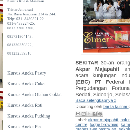
Kursus Kue & Masakan
Tristar Jemursari
Jln. Raya Jemursari 234 & 244.
Telp: 031- 8480821-22.
031-8433224-25.
0813 3200 3300,
085731804143,
081330350822,
081232539310
SEKITAR
30-an oran
Akpar Majapahit
an
Kursus Aneka Pastry
acara kunjungan ind
(EBC) PT Federal 
Kursus Aneka Cake
Pergudangan Fortu
Kursus Aneka Olahan Coklat
Sedati, Sidoarjo,
Selasa
Baca selengkapnya »
Kursus Aneka Roti
Diposting oleh
berita kuliner
Kursus Aneka Pudding
Label:
akpar majapahit
,
baki
centre
,
fudge brownies
,
kamp
Kursus Aneka Pie
mahasiswa pastry art
,
sekol