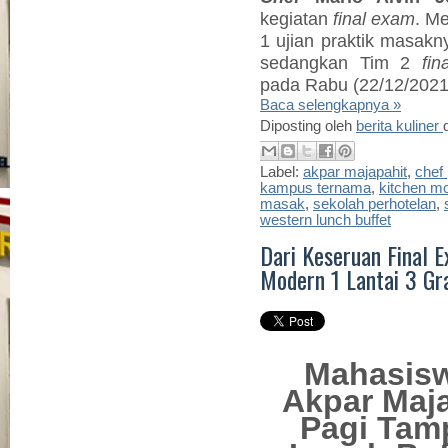
kegiatan
final exam
. Me
1 ujian praktik masakn
sedangkan Tim 2
fi
pada Rabu (22/12/2021
Baca selengkapnya »
Diposting oleh
berita kuliner
Label:
akpar majapahit
,
chef 
kampus ternama
,
kitchen m
masak
,
sekolah perhotelan
,
western lunch buffet
Dari Keseruan Final E
Modern 1 Lantai 3 Gra
Mahasisw
Akpar Maja
Pagi Tam