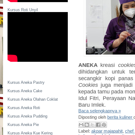
Kursus Roti Unyil
ANEKA
kreasi
cookie
dihidangkan untuk
te
secangkir kopi panas
Kursus Aneka Pastry
Cookies
juga menjadi p
kepada tamu pada mome
Kursus Aneka Cake
Idul Fitri, Perayaan 
Kursus Aneka Olahan Coklat
Baru Imlek.
Kursus Aneka Roti
Baca selengkapnya »
Kursus Aneka Pudding
Diposting oleh
berita kuliner
Kursus Aneka Pie
Label:
akpar majapahit
,
chef 
Kursus Aneka Kue Kering