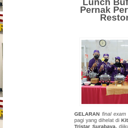
Lunch Buf
Pernak Per
Restor
GELARAN
final exam
pagi yang dihelat di
Ki
Tristar Surabaya,
diik