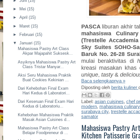
►
Juni
(15)
►
Mei
(15)
►
April
(15)
PASCA
liburan akhir 
►
Maret
(15)
mahasiswa Culinary
►
Februari
(15)
(Trestelle Accademia
▼
Januari
(15)
Sky Suites SOHO-Sa
Mahasiswa Pastry Art Class
Baruk No. 26-28 Sur
Akpar Majapahit Suksesk...
mulai beraktivitas di
h
Asyiknya Mahasiswa Pastry Art
kreasi masakan khas d
Class Tristar Manyar...
unique
,
tasty
&
deliciou
Aksi Seru Mahasiswa Praktik
Buat Cookies Kekinian ...
Baca selengkapnya »
Diposting oleh
berita kuliner
Dari Kehebohan Final Exam
Hari Kedua di Laboratori...
Label:
asian cuisines
,
chef p
Dari Keseruan Final Exam Hari
Kedua di Laboratoriu...
modern
,
mahasiswa culinary
surabaya city
,
trestelle acca
Kehebohan Mahasiswa Praktik
samator
Masak Asian Cuisines d...
Mahasiswa Pastry Art
Mahasiswa Pastry Art Class
Kitchen Patisserie Gr
Belajar Foodpreneur di ...