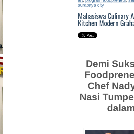
art
,
program foodpreneur
,
se
surabaya city
Mahasiswa Culinary A
Kitchen Modern Graha
Demi Suk
Foodpreneu
Chef Nady
Nasi Tumpe
dala