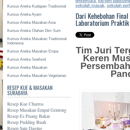
terkemuka
,
kitchen patisseri
sekolah masak
,
sekolah per
Kursus Aneka Kudapan Tradisional
Dari Kehebohan Final
Kursus Aneka Ayam
Laboratorium Praktik 
Kursus Aneka Masakan Asia
Kursus Aneka Olahan Dim Sum
Kursus Aneka Masakan Tradisional
Indonesia
Tim Juri Te
Kursus Aneka Masakan Eropa
Keren Mus
Kursus Aneka Seafood
Persembaha
Kursus Aneka Masakan
Pan
Kursus Aneka Masakan Vegetarian
RESEP KUE & MASAKAN
SURABAYA
Resep Kue Churros
Resep Masakan Empal Gentong
Resep Es Pisang Bakar
Resep Pudding Buah
Resep Sate Daging