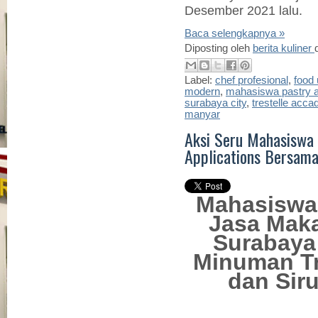
Desember 2021 lalu.
Baca selengkapnya »
Diposting oleh
berita kuliner
Label:
chef profesional
,
food 
modern
,
mahasiswa pastry a
surabaya city
,
trestelle acca
manyar
Aksi Seru Mahasiswa 
Applications Bersama
Mahasiswa 
Jasa Maka
Surabaya
Minuman Tr
dan Siru