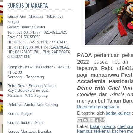
KURSUS DI JAKARTA
Kursus Kue - Masakan - Teknologi
Pangan
Galaxy Training Center
Telp: 021-53151389 -
021-49111425
Fax: 021-53155652.
HP: 085693774515. PIN: 237D76FC.
HP: 081318230199.
PIN : 2A8798AE.
HP; 081231071701. PIN: 2AEB02F6
PADA
pertemuan
peka
08883271088
2022 pasca liburan
Kompleks Ruko BSD sektor 7 Blok RL
tepatnya Rabu (19/01
31-32-33.
pagi,
mahasiswa
Past
Serpong – Tangerang.
Accademia Pasticer
Ruko Royal Serpong Village
Demo
with
Chef
Vivi
Raya Boulevard no 802.
Cookies
dan
Sincia A
Matahari - WTC Serpong
menyambut Tahun Baru
Pelatihan Aneka Nasi Goreng
Baca selengkapnya »
Diposting oleh
berita kuliner
Kursus Burger
Kursus Industri Sosis
Label:
baking demo
,
chef pro
kampus terkenal
,
kitchen m
Kursus Martabak Bangka