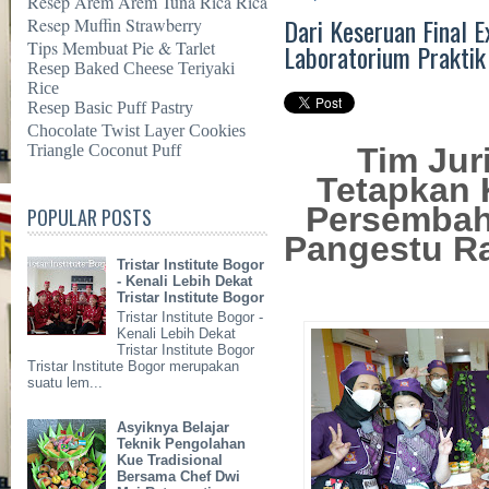
Resep Arem Arem Tuna Rica Rica
Dari Keseruan Final 
Resep Muffin Strawberry
Tips Membuat Pie & Tarlet
Laboratorium Praktik 
Resep Baked Cheese Teriyaki
Rice
Resep Basic Puff Pastry
Chocolate Twist Layer Cookies
Triangle Coconut Puff
Tim Jur
Tetapkan 
Persembah
POPULAR POSTS
Pangestu Ra
Tristar Institute Bogor
- Kenali Lebih Dekat
Tristar Institute Bogor
Tristar Institute Bogor -
Kenali Lebih Dekat
Tristar Institute Bogor
Tristar Institute Bogor merupakan
suatu lem...
Asyiknya Belajar
Teknik Pengolahan
Kue Tradisional
Bersama Chef Dwi