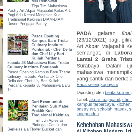
Mei Retnowati
Tiga Tim Mahasiswa
Pastry Art Akpar Majapahit Kelas A-1
Pagi Adu Kreasi Menghias Kue
Tradisional Kekinian DIAM-DIAM
Dosen Pengajar Pastry ...
PADA
gelaran
fin
Pasca Opening
(23/12/2021) pagi, gil
Kampus Baru Tristar
Culinary Institute
Art Akpar Majapahit K
Pontianak - Chef Della
semangat
,
di
Labora
dan Chef Lily Beri
Kuliah Perdana
Lantai 2 Graha Tris
kepada 38 Mahasiswa Baru Tristar
Surabaya.
Dalam u
j
Culinary Institute Pontianak
mahasiswa menampilk
Pasca Opening Kampus Baru Tristar
Culinary Institute Pontianak Chef
yang cantik dan berkel
Della dan Chef Lily Beri Kuliah
Baca selengkapnya »
Perdana kepada 38 Mahasiswa Baru
Tr...
Diposting oleh
berita kuliner
Label:
akpar majapahit
,
chef 
Dari Exam untuk
kampus terpercaya
,
kitchen 
Penilaian Sub Materi
pastry art
,
sekolah masak
,
s
Praktik Kue
independen
Tradisional Kekinian
Tim Juri Apresiasi
Kehebohan Mahasiswa
Platingan Cantik dan
di Kitchen Modern Tr
Berkelas ala Flower Bucket dan