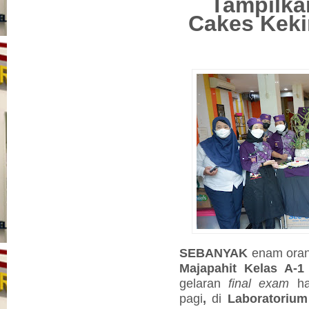
Tampilka
Cakes Keki
SEBANYAK
enam ora
Majapahit Kelas A-1
gelaran
final exam
har
pagi
,
di
Laboratorium 