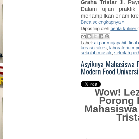
Graha Tristar
Jl. Ra
Dalam u
jian
praktik 
menampilkan enam kre
Baca selengkapnya »
Diposting oleh
berita kuliner
Label:
akpar majapahit
,
fina
kreasi cakes
,
laboratorium pr
sekolah masak
,
sekolah per
Asyiknya Mahasiswa P
Modern Food Universi
Wow! Lez
Porong 
Mahasiswa 
Tris