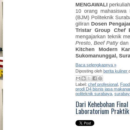
MENGAWALI
perkulia
10 orang mahasiswa 
(BJM) Politeknik Sura
giliran
Dosen Pengajar
Tristar Group
Chef
E
mengajarkan teknik 
Presto
,
Beef Patty
da
Kitchen Modern
Ka
Sukomanunggal, Sura
Baca selengkapnya »
Diposting oleh
berita kuliner
Label:
chef profesional
,
Food
prodi D4 bisnis jasa makana
politeknik surabaya
,
surabay
Dari Kehebohan Final
Laboratorium Praktik 