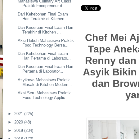
Mahasiswa Culinary Art Class
Praktik Foodpreneur d...
Dari Kehebohan Final Exam
Hari Terakhir di Kitchen...
Dari Keseruan Final Exam Hari
Terakhir di Kitchen ...
Chef Mei A
Aksi Heboh Mahasiswa Praktik
Food Technology Bersa...
Tape Anek
Dari Kehebohan Final Exam
Renny dan 
Hari Pertama di Laborato...
Dari Keseruan Final Exam Hari
Asyik Biki
Pertama di Laborator...
Asyiknya Mahasiswa Praktik
dan Brow
Masak di Kitchen Modern...
ya
Aksi Seru Mahasiswa Praktik
Food Technology Applic...
►
2021
(225)
►
2020
(48)
►
2019
(234)
►
2018
(170)