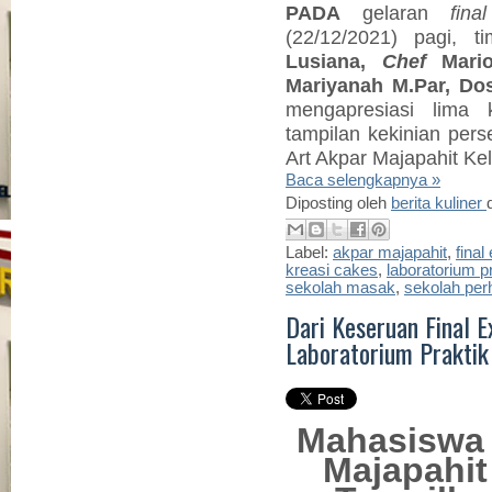
PADA
gelaran
fin
(22/12/2021) pagi, t
Lusiana,
Chef
Mario
Mariyanah M.Par, Do
mengapresiasi lima
tampilan kekinian per
Art Akpar Majapahit Kel
Baca selengkapnya »
Diposting oleh
berita kuliner
Label:
akpar majapahit
,
fina
kreasi cakes
,
laboratorium pr
sekolah masak
,
sekolah per
Dari Keseruan Final 
Laboratorium Praktik 
Mahasiswa 
Majapahit