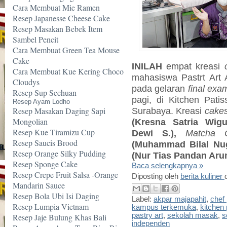
Cara Membuat Mie Ramen
Resep Japanesse Cheese Cake
Resep Masakan Bebek Item
Sambel Pencit
Cara Membuat Green Tea Mouse
Cake
INILAH
empat kreasi
Cara Membuat Kue Kering Choco
mahasiswa Pastrt Art 
Cloudys
pada gelaran
final exa
Resep Sup Sechuan
pagi, di Kitchen Patis
Resep Ayam Lodho
Surabaya. Kreasi
cake
Resep Masakan Daging Sapi
Mongolian
(Kresna Satria Wigu
Resep Kue Tiramizu Cup
Dewi S.),
Matcha C
Resep Saucis Brood
(Muhammad Bilal Nug
Resep Orange Silky Pudding
(Nur Tias Pandan Aru
Resep Sponge Cake
Baca selengkapnya »
Resep Crepe Fruit Salsa -Orange
Diposting oleh
berita kuliner
Mandarin Sauce
Resep Bola Ubi Isi Daging
Label:
akpar majapahit
,
chef 
Resep Lumpia Vietnam
kampus terkemuka
,
kitchen 
pastry art
,
sekolah masak
,
s
Resep Jaje Bulung Khas Bali
independen