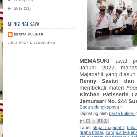
►
2017
(11)
MENGENAI SAYA
BERITA KULINER
LIHAT PROFIL LENGKAPKU
MEMASUKI
awal pe
Januari 2022,
mahas
Majapahit yang diasu
Renny Savitri da
membekali materi
Foo
Kitchen Patisserie L
Jemursari No. 244 Su
Baca selengkapnya »
Diposting oleh
berita kuliner
Label:
akpar majapahit
,
bolu
graha tristar
,
kampus terkena