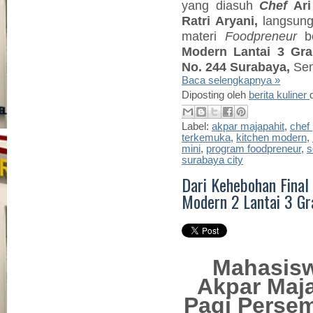
yang diasuh
Chef
Ari
Ratri Aryani,
langsung
materi
Foodpreneur
be
Modern Lantai 3 Grah
No. 244 Surabaya,
Sen
Baca selengkapnya »
Diposting oleh
berita kuliner
Label:
akpar majapahit
,
chef 
terkemuka
,
kitchen modern
,
mini
,
program foodpreneur
,
s
surabaya city
Dari Kehebohan Final 
Modern 2 Lantai 3 Gr
Mahasisw
Akpar Maja
Pagi Perse