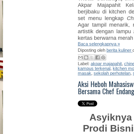
Akpar Majapahit Ke
berjibaku di kitchen 
set menu lengkap
Ch
Agar tampil menarik,
artistik dengan lampu
kertas berwarna merah 
Baca selengkapnya »
Diposting oleh
berita kuliner
Label:
akpar majapahit
,
chine
kampus terkenal
,
kitchen m
masak
,
sekolah perhotelan
,
Aksi Heboh Mahasiswa
Bersama Chef Endang
Asyiknya
Prodi Bisn