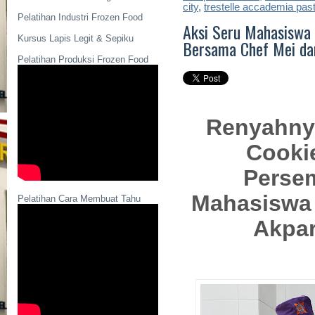
city
,
trestelle accademia past
Pelatihan Industri Frozen Food
Aksi Seru Mahasiswa 
Kursus Lapis Legit & Sepiku
Bersama Chef Mei da
Pelatihan Produksi Frozen Food
Renyahny
Cooki
Perse
Mahasiswa 
Pelatihan Cara Membuat Tahu
Akpar