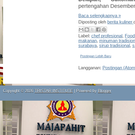
pertengahan Desember 
Baca selengkapnya »
Diposting oleh
berita kuliner
Label:
chef profesional
,
Food
makanan
,
minuman tradision
surabaya
,
sirup tradisional
,
s
Postingan Lebih Baru
Langganan:
Postingan (Atom
Copyright ©
2026
TRISTAR INSTITUTE
| Powered by
Blogger