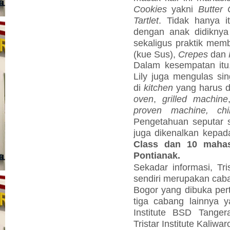
Cookies
yakni
Butter 
Tartlet
. Tidak hanya i
dengan anak didikny
sekaligus praktik mem
(kue Sus),
Crepes
dan
Dalam kesempatan itu
Lily juga mengulas si
di
kitchen
yang harus d
oven
,
grilled machine
proven machine, chi
Pengetahuan seputar s
juga dikenalkan kepa
Class dan 10 mahas
Pontianak.
Sekadar informasi,
Tri
sendiri merupakan caban
Bogor yang dibuka per
tiga cabang lainnya y
Institute BSD Tangera
Tristar Institute Kaliwa