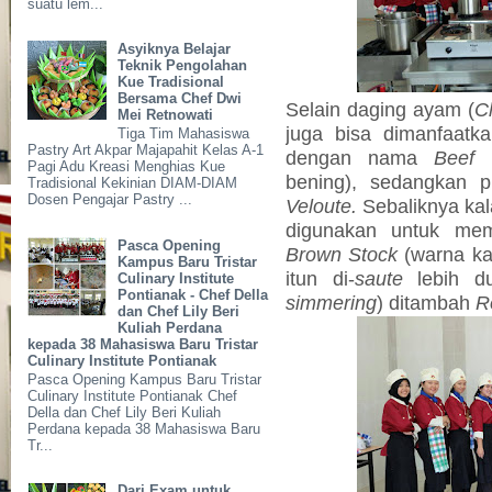
suatu lem...
Asyiknya Belajar
Teknik Pengolahan
Kue Tradisional
Bersama Chef Dwi
Selain daging ayam (
C
Mei Retnowati
juga bisa dimanfaat
Tiga Tim Mahasiswa
Pastry Art Akpar Majapahit Kelas A-1
dengan nama
Beef 
Pagi Adu Kreasi Menghias Kue
bening), sedangkan 
Tradisional Kekinian DIAM-DIAM
Dosen Pengajar Pastry ...
Veloute.
Sebaliknya kal
digunakan untuk m
Pasca Opening
Brown Stock
(warna ka
Kampus Baru Tristar
itun di-
saute
lebih du
Culinary Institute
Pontianak - Chef Della
simmering
) ditambah
R
dan Chef Lily Beri
Kuliah Perdana
kepada 38 Mahasiswa Baru Tristar
Culinary Institute Pontianak
Pasca Opening Kampus Baru Tristar
Culinary Institute Pontianak Chef
Della dan Chef Lily Beri Kuliah
Perdana kepada 38 Mahasiswa Baru
Tr...
Dari Exam untuk