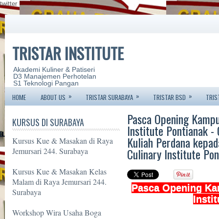
twitter
TRISTAR INSTITUTE
Akademi Kuliner & Patiseri
D3 Manajemen Perhotelan
S1 Teknologi Pangan
»
»
»
HOME
ABOUT US
TRISTAR SURABAYA
TRISTAR BSD
TRIS
Pasca Opening Kampus
KURSUS DI SURABAYA
Institute Pontianak - 
Kuliah Perdana kepad
Kursus Kue & Masakan di Raya
Culinary Institute Po
Jemursari 244. Surabaya
Kursus Kue & Masakan Kelas
Malam di Raya Jemursari 244.
Pasca Opening Kam
Surabaya
Insti
Workshop Wira Usaha Boga