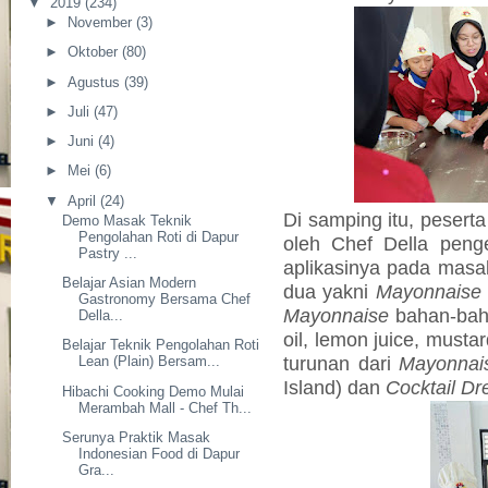
▼
2019
(234)
►
November
(3)
►
Oktober
(80)
►
Agustus
(39)
►
Juli
(47)
►
Juni
(4)
►
Mei
(6)
▼
April
(24)
Di samping itu, peserta
Demo Masak Teknik
Pengolahan Roti di Dapur
oleh Chef Della pen
Pastry ...
aplikasinya pada mas
Belajar Asian Modern
dua yakni
Mayonnaise
Gastronomy Bersama Chef
Mayonnaise
bahan-bahan
Della...
oil, lemon juice, musta
Belajar Teknik Pengolahan Roti
turunan dari
Mayonnai
Lean (Plain) Bersam...
Island) dan
Cocktail Dr
Hibachi Cooking Demo Mulai
Merambah Mall - Chef Th...
Serunya Praktik Masak
Indonesian Food di Dapur
Gra...