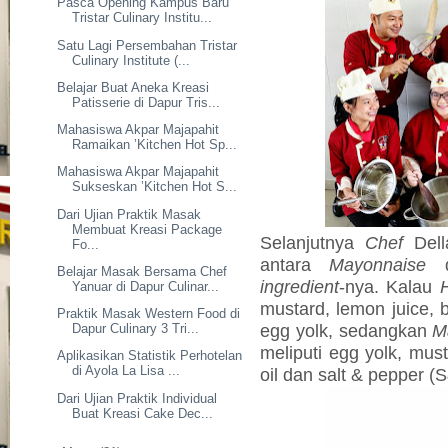
Pasca Opening Kampus Baru
Tristar Culinary Institu...
Satu Lagi Persembahan Tristar
Culinary Institute (...
Belajar Buat Aneka Kreasi
Patisserie di Dapur Tris...
Mahasiswa Akpar Majapahit
Ramaikan ’Kitchen Hot Sp...
Mahasiswa Akpar Majapahit
Sukseskan ’Kitchen Hot S...
Dari Ujian Praktik Masak
Membuat Kreasi Package
Selanjutnya
Chef
Del
Fo...
antara
Mayonnaise
d
Belajar Masak Bersama Chef
ingredient
-nya. Kalau
Yanuar di Dapur Culinar...
mustard, lemon juice, b
Praktik Masak Western Food di
egg yolk, sedangkan
M
Dapur Culinary 3 Tri...
meliputi egg yolk, must
Aplikasikan Statistik Perhotelan
di Ayola La Lisa ...
oil dan salt & pepper (
Dari Ujian Praktik Individual
Buat Kreasi Cake Dec...