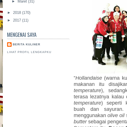
►
Maret
(31)
►
2018
(170)
►
2017
(11)
MENGENAI SAYA
BERITA KULINER
LIHAT PROFIL LENGKAPKU
”
Hollandaise
(warna kun
makanan itu disajik
temperature
), sedan
terasa lezatnya kalau 
temperature
) seperti
buah dan sayuran.
menggunakan
olive oil
butter
sebagai pengenta