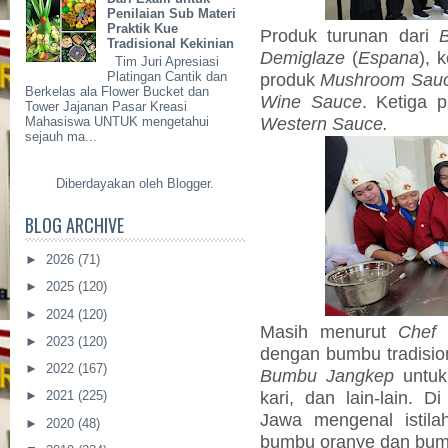
Penilaian Sub Materi
Praktik Kue
Produk turunan dari
Tradisional Kekinian
Demiglaze
(
Espana
), 
Tim Juri Apresiasi
produk
Mushroom Sau
Platingan Cantik dan
Berkelas ala Flower Bucket dan
Wine Sauce
. Ketiga p
Tower Jajanan Pasar Kreasi
Western Sauce.
Mahasiswa UNTUK mengetahui
sejauh ma...
Diberdayakan oleh
Blogger
.
BLOG ARCHIVE
►
2026
(71)
►
2025
(120)
►
2024
(120)
Masih menurut
Chef
D
►
2023
(120)
dengan bumbu tradision
►
2022
(167)
Bumbu Jangkep
untuk
kari, dan lain-lain. 
►
2021
(225)
Jawa mengenal istil
►
2020
(48)
bumbu oranye dan bum