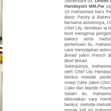
Sementara itu,
Dosen P
Handayani MM.Par
ju
10 mahasiswa baru Pa
Basic Pastry
& Bakery
bersama asistennya,
C
Chef
Lily, demikian ia
teori mengenai penge
bakery serta meto
pertemuan itu, mahasi
cara menyiapkan adona
Bread
yakni
French B
Beef Bread
.
Selanjutnya, mahasis
oleh
Chef
Lily Handay
berikut metode pemb
resep
Cake
yakni
Choc
Cake
dan
Marble Poun
Selain itu, mahasi
dikenalkan cara me
berikut metode-metod
masak kali ini mahasi