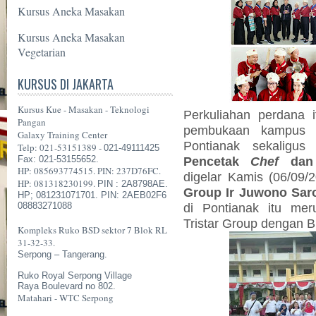
Kursus Aneka Masakan
Kursus Aneka Masakan
Vegetarian
KURSUS DI JAKARTA
Kursus Kue - Masakan - Teknologi
Perkuliahan perdana 
Pangan
pembukaan kampus bar
Galaxy Training Center
Pontianak sekaligu
Telp: 021-53151389 -
021-49111425
Fax: 021-53155652.
Pencetak
Chef
da
HP: 085693774515. PIN: 237D76FC.
digelar Kamis (06/09/2
HP: 081318230199.
PIN : 2A8798AE.
Group Ir Juwono Sar
HP; 081231071701. PIN: 2AEB02F6
08883271088
di Pontianak itu mer
Tristar Group dengan 
Kompleks Ruko BSD sektor 7 Blok RL
31-32-33.
Serpong – Tangerang.
Ruko Royal Serpong Village
Raya Boulevard no 802.
Matahari - WTC Serpong