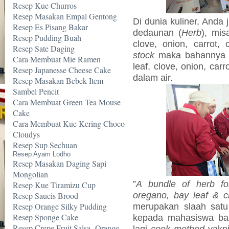
Resep Kue Churros
Resep Masakan Empal Gentong
Di dunia kuliner, Anda
Resep Es Pisang Bakar
dedaunan (
Herb
), mis
Resep Pudding Buah
clove, onion, carrot
Resep Sate Daging
stock
maka bahannya te
Cara Membuat Mie Ramen
leaf, clove, onion, carr
Resep Japanesse Cheese Cake
dalam air.
Resep Masakan Bebek Item
Sambel Pencit
Cara Membuat Green Tea Mouse
Cake
Cara Membuat Kue Kering Choco
Cloudys
Resep Sup Sechuan
Resep Ayam Lodho
Resep Masakan Daging Sapi
Mongolian
”
A bundle of herb fo
Resep Kue Tiramizu Cup
oregano, bay leaf & c
Resep Saucis Brood
Resep Orange Silky Pudding
merupakan slaah satu
Resep Sponge Cake
kepada mahasiswa ba
Resep Crepe Fruit Salsa -Orange
lagi
cook method
yakn