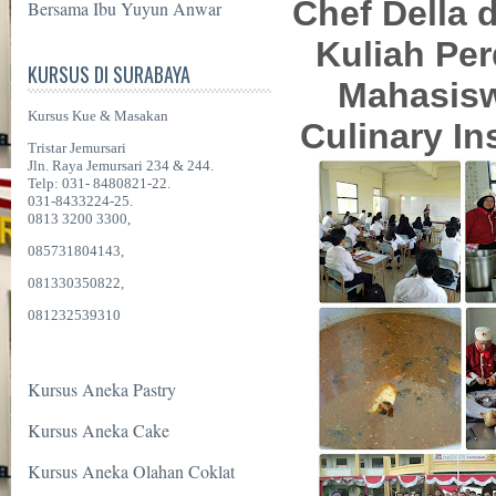
Chef Della d
Bersama Ibu Yuyun Anwar
Kuliah Pe
KURSUS DI SURABAYA
Mahasisw
Kursus Kue & Masakan
Culinary In
Tristar Jemursari
Jln. Raya Jemursari 234 & 244.
Telp: 031- 8480821-22.
031-8433224-25.
0813 3200 3300,
085731804143,
081330350822,
081232539310
Kursus Aneka Pastry
Kursus Aneka Cake
Kursus Aneka Olahan Coklat