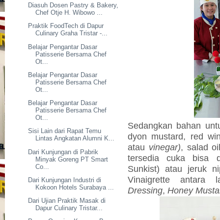
Diasuh Dosen Pastry & Bakery,
Chef Otje H. Wibowo ...
Praktik FoodTech di Dapur
Culinary Graha Tristar -...
Belajar Pengantar Dasar
Patisserie Bersama Chef
Ot...
Belajar Pengantar Dasar
Patisserie Bersama Chef
Ot...
Belajar Pengantar Dasar
Patisserie Bersama Chef
Ot...
Sedangkan bahan un
Sisi Lain dari Rapat Temu
dyon mustard, red win
Lintas Angkatan Alumni K...
atau
vinegar)
, salad o
Dari Kunjungan di Pabrik
tersedia cuka bisa 
Minyak Goreng PT Smart
Co...
Sunkist) atau jeruk ni
Vinaigrette antara
Dari Kunjungan Industri di
Kokoon Hotels Surabaya ...
Dressing
,
Honey Musta
Dari Ujian Praktik Masak di
Dapur Culinary Tristar...