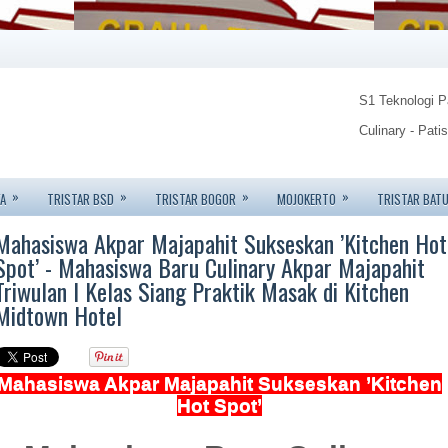
S1 Teknologi 
Culinary - Pati
Food Technolo
»
»
»
»
A
TRISTAR BSD
TRISTAR BOGOR
MOJOKERTO
TRISTAR BAT
Tristar Institu
Mahasiswa Akpar Majapahit Sukseskan ’Kitchen Hot
Info: 08123450
Spot’ - Mahasiswa Baru Culinary Akpar Majapahit
Triwulan I Kelas Siang Praktik Masak di Kitchen
Midtown Hotel
Mahasiswa Akpar Majapahit Sukseskan ’Kitchen
Hot Spot’