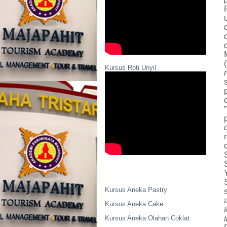
(
Kursus Roti Unyil
Kursus Aneka Pastry
Kursus Aneka Cake
Kursus Aneka Olahan Coklat