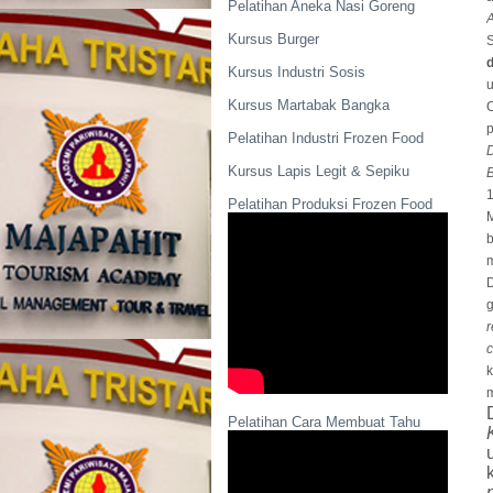
Pelatihan Aneka Nasi Goreng
Kursus Burger
S
Kursus Industri Sosis
Kursus Martabak Bangka
C
Pelatihan Industri Frozen Food
D
Kursus Lapis Legit & Sepiku
B
Pelatihan Produksi Frozen Food
g
r
c
k
m
Pelatihan Cara Membuat Tahu