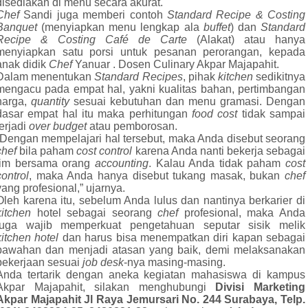
disediakan di menu secara akurat.
Chef
Sandi juga memberi contoh
Standard Recipe & Costing
Banquet
(menyiapkan menu lengkap ala
buffet
) dan
Standard
Recipe & Costing
Café de Carte
(Alakat) atau hanya
menyiapkan satu porsi untuk pesanan perorangan, kepada
anak didik
Chef
Yanuar . Dosen Culinary Akpar Majapahit.
Dalam menentukan
Standard Recipes
, pihak
kitchen
sedikitnya
mengacu pada empat hal, yakni kualitas bahan, pertimbangan
harga,
quantity
sesuai kebutuhan dan menu gramasi. Dengan
dasar empat hal itu maka perhitungan
food cost
tidak sampai
terjadi
over budget
atau pemborosan.
”Dengan mempelajari hal tersebut, maka Anda disebut seorang
chef
bila paham
cost control
karena Anda nanti bekerja sebagai
tim bersama orang
accounting
. Kalau Anda tidak paham
cost
control
, maka Anda hanya disebut tukang masak, bukan
chef
yang profesional,” ujarnya.
Oleh karena itu, sebelum Anda lulus dan nantinya berkarier di
kitchen
hotel sebagai seorang
chef
profesional, maka Anda
juga wajib memperkuat pengetahuan seputar sisik melik
kitchen hotel
dan harus bisa menempatkan diri kapan sebagai
bawahan dan menjadi atasan yang baik, demi melaksanakan
pekerjaan sesuai
job desk
-nya masing-masing.
Anda tertarik dengan aneka kegiatan mahasiswa di kampus
Akpar Majapahit, silakan menghubungi
Divisi Marketing
Akpar Majapahit Jl Raya Jemursari No. 244 Surabaya, Telp.