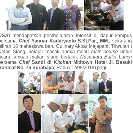
USAI
mendapatkan pembelajaran intensif di dapur kampus
bersama
Chef
Yanuar Kadaryanto S.St.Par.,
MM.,
sekarang
giliran 10 mahasiswa baru Culinary Akpar Majapahit Triwulan I
Kelas Siang, belajar masak aneka menu
main course
untuk
acara jamuan makan siang bertajuk
Nusantara Buffet
Lunch
bersama
Chef
Sandi di
Kitchen
Midtown Hotel Jl. Basuki
Rahmat No. 76 Surabaya,
Rabu (12/09/2018) pagi.