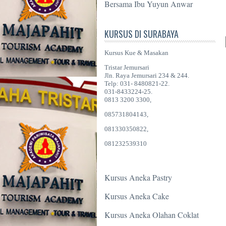
Bersama Ibu Yuyun Anwar
KURSUS DI SURABAYA
Kursus Kue & Masakan
Tristar Jemursari
Jln. Raya Jemursari 234 & 244.
Telp: 031- 8480821-22.
031-8433224-25.
0813 3200 3300,
085731804143,
081330350822,
081232539310
Kursus Aneka Pastry
Kursus Aneka Cake
Kursus Aneka Olahan Coklat