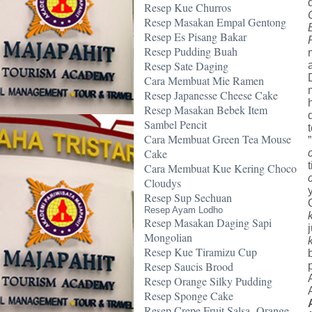
Resep Kue Churros
Resep Masakan Empal Gentong
Resep Es Pisang Bakar
Resep Pudding Buah
Resep Sate Daging
Cara Membuat Mie Ramen
Resep Japanesse Cheese Cake
Resep Masakan Bebek Item
Sambel Pencit
Cara Membuat Green Tea Mouse
Cake
Cara Membuat Kue Kering Choco
Cloudys
Resep Sup Sechuan
Resep Ayam Lodho
Resep Masakan Daging Sapi
Mongolian
Resep Kue Tiramizu Cup
Resep Saucis Brood
Resep Orange Silky Pudding
Resep Sponge Cake
Resep Crepe Fruit Salsa -Orange