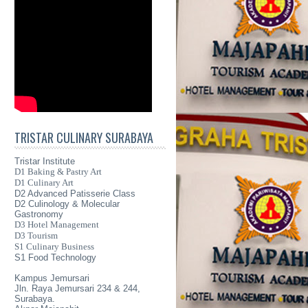
TRISTAR CULINARY SURABAYA
Tristar Institute
D1 Baking & Pastry Art
D1 Culinary Art
D2 Advanced Patisserie Class
D2 Culinology & Molecular
Gastronomy
D3 Hotel Management
D3 Tourism
S1 Culinary Business
S1 Food Technology
Kampus Jemursari
Jln. Raya Jemursari 234 & 244,
Surabaya.