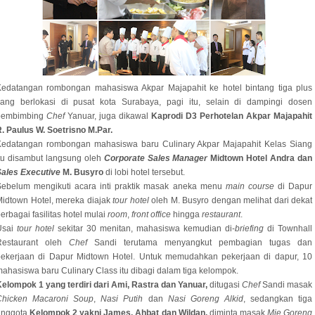
Kedatangan rombongan mahasiswa Akpar Majapahit ke hotel bintang tiga plus
yang berlokasi di pusat kota Surabaya, pagi itu, selain di dampingi dosen
pembimbing
Chef
Yanuar, juga dikawal
Kaprodi D3 Perhotelan Akpar Majapahit
. Paulus W. Soetrisno M.Par.
Kedatangan rombongan mahasiswa baru Culinary Akpar Majapahit Kelas Siang
tu disambut langsung oleh
Corporate Sales Manager
Midtown Hotel Andra dan
Sales Executive
M. Busyro
di lobi hotel tersebut.
Sebelum mengikuti acara inti praktik masak aneka menu
main course
di Dapur
idtown Hotel, mereka diajak
tour hotel
oleh M. Busyro dengan melihat dari dekat
erbagai fasilitas hotel mulai
room
,
front office
hingga
restaurant
.
Usai
tour hotel
sekitar 30 menitan, mahasiswa kemudian di-
briefing
di Townhall
Restaurant oleh
Chef
Sandi terutama menyangkut pembagian tugas dan
pekerjaan di Dapur Midtown Hotel. Untuk memudahkan pekerjaan di dapur, 10
ahasiswa baru Culinary Class itu dibagi dalam tiga kelompok.
elompok 1 yang terdiri dari Ami, Rastra dan Yanuar,
ditugasi
Chef
Sandi masak
Chicken Macaroni Soup
,
Nasi Putih
dan
Nasi Goreng Alkid
, sedangkan tiga
anggota
Kelompok 2 yakni James, Ahbat dan Wildan,
diminta masak
Mie Goreng