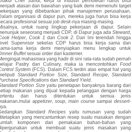
Diakui
Chef
Sandi, kerja di industri perhotelan harus bisa
menjadi atasan dan bawahan yang baik demi memenuhi target
pekerjaan yang dibebankan pihak manajemen perusahaan.
Dalam organisasi di dapur pun, mereka juga harus bisa kerja
secara profesional sesuai
job desk
-nya masing-masing.
Misalnya, untuk ruang lingkup pekerjaan di dapur. Selain
menunjuk seseorang menjadi CDP, di Dapur juga ada
Steward
,
Cook Helper
,
Cook 1
dan
Cook 2
. Dari lini terendah hingga
level Supervisor sekelas CDP harus bisa kerja sama dan
sama-sama kerja demi menyiapkan menu lengkap untuk
Dinner Buffet
sesuai order dari kastemer.
Mengingat mahasiswa yang hadir di sini rata-rata sudah pernah
belajar Pastry dan Culinary, maka ia mencontohkan
Food
Control System
(FCS). Dalam FCS terdiri atas empat hal yang
meliputi
Standard Portion Size
,
Standard Recipe
,
Standard
Purchase Specifications
dan
Standard Yield
.
Standard Portion Size
yaitu penetapan banyaknya barang dari
setiap makanan yang dijual kepada pelanggan dengan harga
tertentu dan harus ditentukan untuk semua jenis
makanan.mulai
appetizer
,
soup
,
main course
sampai
dessert
-
nya.
Sedangkan
Standard Recipes
yaitu rumusan yang sudah
ditetapkan yang mencantumkan resep suatu masakan dengan
jumlah komponen dari pemakaian bahan-bahan yang
dipergunakan untuk membuat suatu jenis masakan yang