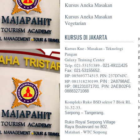
Kursus Aneka Masakan
Kursus Aneka Masakan
Vegetarian
KURSUS DI JAKARTA
Kursus Kue - Masakan - Teknologi
Pangan
R
Galaxy Training Center
Telp: 021-53151389 -
021-49111425
Fax: 021-53155652.
i
HP: 085693774515. PIN: 237D76FC.
HP: 081318230199.
PIN : 2A8798AE.
HP; 081231071701. PIN: 2AEB02F6
M
08883271088
b
Kompleks Ruko BSD sektor 7 Blok RL
31-32-33.
Serpong – Tangerang.
m
Ruko Royal Serpong Village
Raya Boulevard no 802.
K
Matahari - WTC Serpong