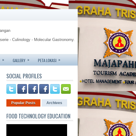
Pangan
sserie - Culinology - Molecular Gastronomy.
gy.
»
»
»
U
GALLERY
PETA LOKASI
te - Jemursari 244 - Surabaya
SOCIAL PROFILES
6426 - 081233752227.
Popular Posts
Archives
FOOD TECHNOLOGY EDUCATION