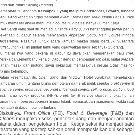
Abon
dan
Tumis Kacang Panjang
.
ementara itu, anggota
Kelompok 3 yang meliputi Christopher, Edward, Vincent
dan Erlang
kebagian tugas membuat
Ayam Kremes
dan
Telur Bumbu Petis
. Durasi
untuk memasak aneka menu
main course
itu dibatasi hanya 60 menit saja.
hef Sandi yang saat itu menjadi
Chef de Party
(CDP) bertanggung jawab penuh
pekerjaan di dapur selama menyiapkan
Appetizer
,
Soup
,
Main Course
hingga
essert
-nya. Pasalnya, untuk acara jamuan makan siang bertajuk
Nusantara
uffet Lunch
kali ini jumlah tamu yang dijadwalkan hadir sebanyak 25 orang.
10 mahasiswa yang bekerja di dapur itu diwajibkan mengenakan baju
chef
.
Mereka bahu-membahu kerja di Dapur dengan pembagian
job desk
mulai
prepare
bahan masak dan motong sayur sekaligus memasaknya sesuai tugas masing-
masing kelompok.
Dalam kesempatan itu,
Chef
Sandi dari Midtown Hotel Surabaya, menjelaskan
ambaran umum tentang bisnis perhotelan dan sisik melik seputar
profit centre
&
evenue centre
,
profit revenue
,
profit & lost
,
cost control
,
selling price
,
portion
,
food
ost
, harga pokok produksi (HPP),
profit
,
tax & service charge
, tingkat hunian
amar hotel (
room occupancy
) hingga teknik memasak dan manajemen waktu saat
emasak di dapur hotel berbintang.
Diakuinya,
Front Office
(FO),
Food & Beverage
(F&B)
dan
Kitchen
merupakan seksi pencetak uang dan menjadi andalan
utama dalam pengelolaan hotel. Ketiga seksi itu menjadi satu
kesatuan yang tak terpisahkan demi memposisikan diri sebagai
profit centre & revenue centre.