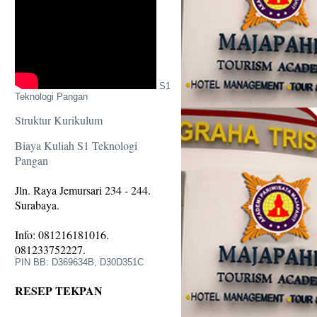
S1
Teknologi Pangan
Struktur Kurikulum
Biaya Kuliah S1 Teknologi
Pangan
Jln. Raya Jemursari 234 - 244.
Surabaya.
Info: 081216181016.
081233752227.
PIN BB: D369634B, D30D351C
RESEP TEKPAN