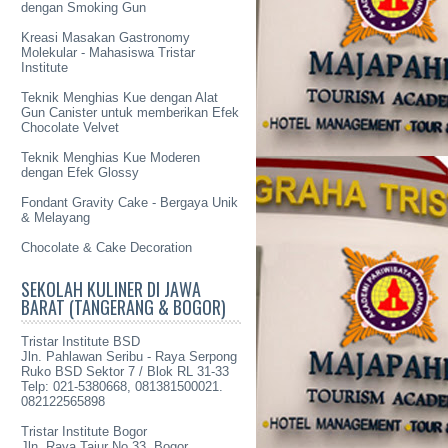
dengan Smoking Gun
Kreasi Masakan Gastronomy
Molekular - Mahasiswa Tristar
Institute
Teknik Menghias Kue dengan Alat
Gun Canister untuk memberikan Efek
Chocolate Velvet
Teknik Menghias Kue Moderen
dengan Efek Glossy
Fondant Gravity Cake - Bergaya Unik
& Melayang
Chocolate & Cake Decoration
SEKOLAH KULINER DI JAWA
BARAT (TANGERANG & BOGOR)
Tristar Institute BSD
Jln. Pahlawan Seribu - Raya Serpong
Ruko BSD Sektor 7 / Blok RL 31-33
Telp: 021-5380668, 081381500021.
082122565898
Tristar Institute Bogor
Jln. Raya Tajur No 33, Bogor