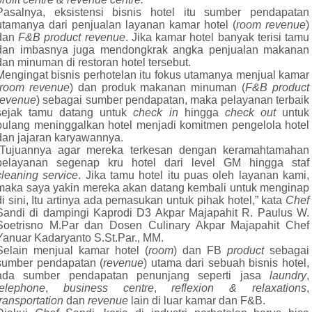
Pasalnya, eksistensi bisnis hotel itu sumber pendapatan
utamanya dari penjualan layanan kamar hotel (
room revenue
)
dan
F&B product revenue
. Jika kamar hotel banyak terisi tamu
dan imbasnya juga mendongkrak angka penjualan makanan
dan minuman di restoran hotel tersebut.
Mengingat bisnis perhotelan itu fokus utamanya menjual kamar
room revenue
) dan produk makanan minuman (
F&B product
revenue
) sebagai sumber pendapatan, maka pelayanan terbaik
sejak tamu datang untuk
check in
hingga
check out
untuk
pulang meninggalkan hotel menjadi komitmen pengelola hotel
dan jajaran karyawannya.
”Tujuannya agar mereka terkesan dengan keramahtamahan
pelayanan segenap kru hotel dari level GM hingga staf
cleaning service
. Jika tamu hotel itu puas oleh layanan kami,
maka saya yakin mereka akan datang kembali untuk menginap
di sini, Itu artinya ada pemasukan untuk pihak hotel,” kata
Chef
Sandi di dampingi Kaprodi D3 Akpar Majapahit R. Paulus W.
Soetrisno M.Par dan Dosen Culinary Akpar Majapahit Chef
Yanuar Kadaryanto S.St.Par., MM.
Selain menjual kamar hotel (
room
) dan FB
product
sebagai
sumber pendapatan (
revenue
) utama dari sebuah bisnis hotel,
ada sumber pendapatan penunjang seperti jasa
laundry
,
telephone
,
business centre
,
reflexion & relaxations
,
transportation
dan
revenue
lain
di luar kamar dan F&B.