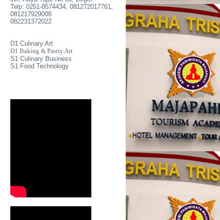
Telp: 0251-8574434, 081272017761,
081217929008
082231372022
D1 Culinary Art
D1 Baking & Pastry Art
S1 Culinary Business
S1 Food Technology