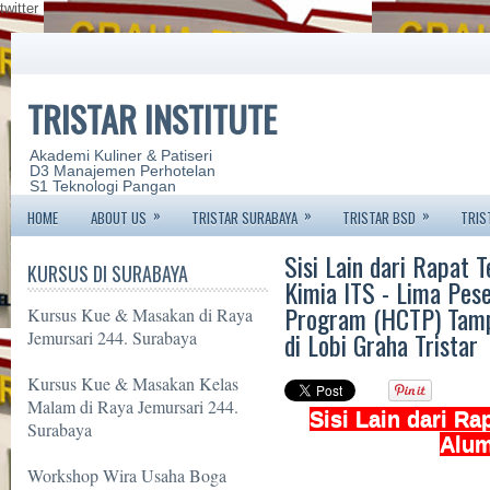
twitter
TRISTAR INSTITUTE
Akademi Kuliner & Patiseri
D3 Manajemen Perhotelan
S1 Teknologi Pangan
»
»
»
HOME
ABOUT US
TRISTAR SURABAYA
TRISTAR BSD
TRIS
Sisi Lain dari Rapat
KURSUS DI SURABAYA
Kimia ITS - Lima Pese
Program (HCTP) Tamp
Kursus Kue & Masakan di Raya
di Lobi Graha Tristar
Jemursari 244. Surabaya
Kursus Kue & Masakan Kelas
Malam di Raya Jemursari 244.
Sisi Lain dari R
Surabaya
Alum
Workshop Wira Usaha Boga