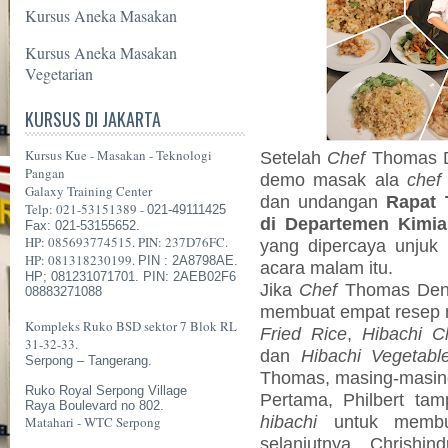
Kursus Aneka Masakan
Kursus Aneka Masakan
Vegetarian
KURSUS DI JAKARTA
Kursus Kue - Masakan - Teknologi
Setelah
Chef
Thomas De
Pangan
demo masak ala
chef
Galaxy Training Center
dan undangan
Rapat 
Telp: 021-53151389 -
021-49111425
di Departemen Kimia
Fax: 021-53155652.
HP: 085693774515. PIN: 237D76FC.
yang dipercaya unjuk 
HP: 081318230199.
PIN : 2A8798AE.
acara malam itu.
HP; 081231071701. PIN: 2AEB02F6
Jika
Chef
Thomas Denn
08883271088
membuat empat resep 
Kompleks Ruko BSD sektor 7 Blok RL
Fried Rice
,
Hibachi Ch
31-32-33.
dan
Hibachi Vegetabl
Serpong – Tangerang.
Thomas, masing-masin
Ruko Royal Serpong Village
Pertama, Philbert t
Raya Boulevard no 802.
hibachi
untuk memb
Matahari - WTC Serpong
selanjutnya Chrish