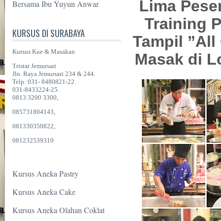
Lima Peser
Bersama Ibu Yuyun Anwar
Training 
KURSUS DI SURABAYA
Tampil ”Al
Kursus Kue & Masakan
Masak di Lo
Tristar Jemursari
Jln. Raya Jemursari 234 & 244.
Telp: 031- 8480821-22.
031-8433224-25.
0813 3200 3300,
085731804143,
081330350822,
081232539310
Kursus Aneka Pastry
Kursus Aneka Cake
Kursus Aneka Olahan Coklat