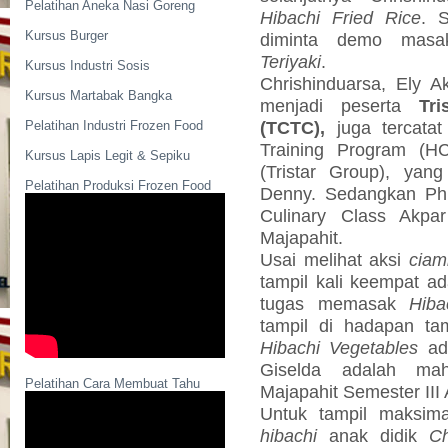
Pelatihan Aneka Nasi Goreng
Hibachi Fried Rice
. 
Kursus Burger
diminta demo ma
Teriyaki
.
Kursus Industri Sosis
Chrishinduarsa, Ely A
Kursus Martabak Bangka
menjadi peserta
Tri
(TCTC),
juga tercatat
Pelatihan Industri Frozen Food
Training Program (HCT
Kursus Lapis Legit & Sepiku
(Tristar Group), yan
Pelatihan Produksi Frozen Food
Denny. Sedangkan Phi
Culinary Class Akpa
Majapahit.
Usai melihat aksi
ciam
tampil kali keempat a
tugas memasak
Hiba
tampil di hadapan t
Hibachi Vegetables
ada
Giselda adalah ma
Pelatihan Cara Membuat Tahu
Majapahit Semester III
Untuk tampil maksi
hibachi
anak didik
C