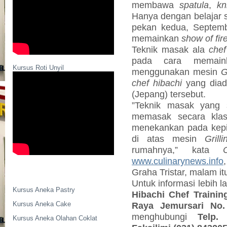
membawa
spatula
,
kn
Hanya dengan belajar s
pekan kedua, Septem
memainkan
show of fir
Teknik masak ala
chef
pada cara memai
Kursus Roti Unyil
menggunakan mesin
G
chef hibachi
yang diado
(Jepang) tersebut.
”Teknik masak yang 
memasak secara klasi
menekankan pada kep
di atas mesin
Grill
rumahnya,” kata
www.culinarynews.info
Graha Tristar, malam it
Untuk informasi lebih l
Kursus Aneka Pastry
Hibachi Chef Trainin
Kursus Aneka Cake
Raya Jemursari No
menghubungi
Telp.
Kursus Aneka Olahan Coklat