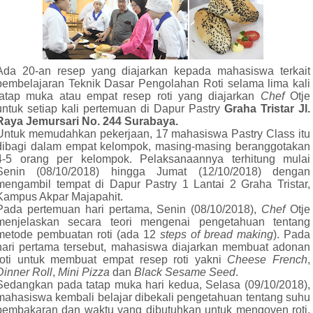
Ada 20-an resep yang diajarkan kepada mahasiswa terkait
pembelajaran Teknik Dasar Pengolahan Roti selama lima kali
tatap muka atau empat resep roti yang diajarkan
Chef
Otje
untuk setiap kali pertemuan di Dapur Pastry
Graha Tristar Jl.
Raya Jemursari No. 244 Surabaya.
Untuk memudahkan pekerjaan, 17 mahasiswa Pastry Class itu
dibagi dalam empat kelompok, masing-masing beranggotakan
4-5 orang per kelompok. Pelaksanaannya terhitung mulai
Senin (08/10/2018) hingga Jumat (12/10/2018) dengan
mengambil tempat di Dapur Pastry 1 Lantai 2 Graha Tristar,
Kampus Akpar Majapahit.
Pada pertemuan hari pertama, Senin (08/10/2018),
Chef
Otje
menjelaskan secara teori mengenai pengetahuan tentang
metode pembuatan roti (ada 12
steps of bread making
). Pada
hari pertama tersebut, mahasiswa diajarkan membuat adonan
roti untuk membuat empat resep roti
yakni
Cheese French
,
Dinner Roll
,
Mini Pizza
dan
Black Sesame Seed
.
Sedangkan pada tatap muka hari kedua, Selasa (09/10/2018),
mahasiswa kembali belajar dibekali pengetahuan tentang suhu
pembakaran dan waktu yang dibutuhkan untuk mengoven roti.