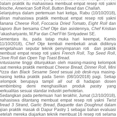
Dalam praktik itu mahasiswa membuat empat resep roti yakni
Brioche
,
American
Soft Roll
,
Button Bread
dan
Challah
.
Selanjutnya dalam pertemuan hari ketiga, Rabu (10/10/2018),
giliran mahasiswa praktik membuat empat resep roti yakni
Banana Cheese Roll
,
Foccacia Dried Tomato
,
Eight Roll
dan
Saporo Bun
bersama
Chef
Otje dan asistennya,
Chef
Kristian
Fakashariyanto, M.Par dan
Chef
Fitri Sintyadewi SE.
Sementara itu, pada tatap muka hari keempat, Kamis
(11/10/2018),
Chef
Otje kembali membekali anak didiknya
pengetahuan seputar teknik penyimpanan roti
dan praktik
membuat empat resep roti yakni
French Roll
,
Top Seed Roll
,
Clove Roll
dan
Open Top Toast Bread
.
Antusiasme tinggi ditunjukkan oleh masing-masing kelompok
saat mereka praktik membuat
Cheese Bread
,
Dinner Roll
,
Mini
Pizza
dan
Black Sesame Seed
sesuai
job desk
-nya masing-
masing ketika praktik pada Senin (08/10/2018) pagi. Setiap
kelompok berupaya tampil
all out
di hadapan dosen
pembimbing demi menghasilkan produk
pastry
yang
berkualitas sesuai standar industri perhotelan.
”Sedangkan pada pertemuan hari terakhir, Jumat (12/10/2018),
mahasiswa ditantang membuat empat resep roti yakni
Twist
Bread 3 Strand
,
Garlic Bread
,
Baquette
dan
Doughnut
dalam
ujian praktik masak di Dapur Pastry 1 sebagai bahan evaluasi
setelah mereka diajarkan teknik membuat 16 resep roti selama