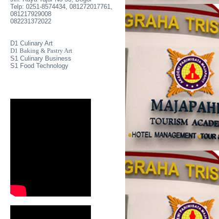
Telp: 0251-8574434, 081272017761,
081217929008
082231372022
D1 Culinary Art
D1 Baking & Pastry Art
S1 Culinary Business
S1 Food Technology