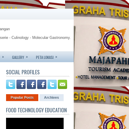
Pangan
sserie - Culinology - Molecular Gastronomy.
gy.
»
»
»
U
GALLERY
PETA LOKASI
te - Jemursari 244 - Surabaya
SOCIAL PROFILES
6426 - 081233752227.
Popular Posts
Archives
FOOD TECHNOLOGY EDUCATION