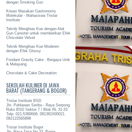
dengan Smoking Gun
Kreasi Masakan Gastronomy
Molekular - Mahasiswa Tristar
Institute
Teknik Menghias Kue dengan Alat
Gun Canister untuk memberikan Efek
Chocolate Velvet
Teknik Menghias Kue Moderen
dengan Efek Glossy
Fondant Gravity Cake - Bergaya Unik
& Melayang
Chocolate & Cake Decoration
SEKOLAH KULINER DI JAWA
BARAT (TANGERANG & BOGOR)
Tristar Institute BSD
Jln. Pahlawan Seribu - Raya Serpong
Ruko BSD Sektor 7 / Blok RL 31-33
Telp: 021-5380668, 081381500021.
082122565898
Tristar Institute Bogor
Jln. Raya Tajur No 33, Bogor