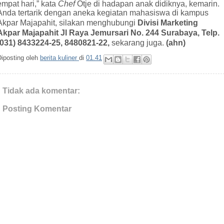
empat hari,” kata
Chef
Otje di hadapan anak didiknya, kemarin.
Anda tertarik dengan aneka kegiatan mahasiswa di kampus
Akpar Majapahit, silakan menghubungi
Divisi Marketing
Akpar Majapahit Jl Raya Jemursari No. 244 Surabaya, Telp.
(031)
8433224-25, 8480821-22,
sekarang juga.
(ahn)
Diposting oleh
berita kuliner
di
01.41
Tidak ada komentar:
Posting Komentar