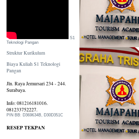
S1
Teknologi Pangan
Struktur Kurikulum
Biaya Kuliah S1 Teknologi
Pangan
Jln. Raya Jemursari 234 - 244.
Surabaya.
Info: 081216181016.
081233752227.
PIN BB: D369634B, D30D351C
RESEP TEKPAN