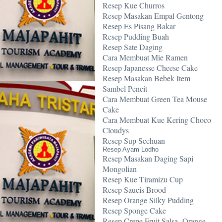
Resep Kue Churros
Resep Masakan Empal Gentong
Resep Es Pisang Bakar
Resep Pudding Buah
Resep Sate Daging
Cara Membuat Mie Ramen
Resep Japanesse Cheese Cake
Resep Masakan Bebek Item
Sambel Pencit
Cara Membuat Green Tea Mouse
Cake
Cara Membuat Kue Kering Choco
Cloudys
Resep Sup Sechuan
Resep Ayam Lodho
Resep Masakan Daging Sapi
Mongolian
Resep Kue Tiramizu Cup
Resep Saucis Brood
Resep Orange Silky Pudding
Resep Sponge Cake
Resep Crepe Fruit Salsa -Orange