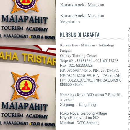
Kursus Aneka Masakan
Kursus Aneka Masakan
Vegetarian
KURSUS DI JAKARTA
Kursus Kue - Masakan - Teknologi
Pangan
Galaxy Training Center
Telp: 021-53151389 -
021-49111425
Fax: 021-53155652.
HP: 085693774515. PIN: 237D76FC.
HP: 081318230199.
PIN : 2A8798AE.
HP; 081231071701. PIN: 2AEB02F6
08883271088
Kompleks Ruko BSD sektor 7 Blok RL
31-32-33.
Serpong – Tangerang.
Ruko Royal Serpong Village
Raya Boulevard no 802.
Matahari - WTC Serpong