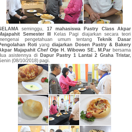
SELAMA
seminggu,
17
mahasiswa Pastry Class Akpar
Majapahit Semester III
Kelas Pagi diajarkan secara teori
mengenai pengetahuan umum tentang
Teknik Dasar
Pengolahan Roti
yang
diajarkan Dosen Pastry & Bakery
Akpar Majapahit
Chef
Otje H. Wibowo SE., M.Par
bersama
dua asistennya di
Dapur Pastry 1 Lantai 2 Graha Tristar,
Senin (08/10/2018) pagi.