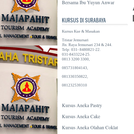
Bersama Ibu Yuyun Anwar
KURSUS DI SURABAYA
Kursus Kue & Masakan
Tristar Jemursari
Jln. Raya Jemursari 234 & 244.
Telp: 031- 8480821-22.
031-8433224-25.
0813 3200 3300,
085731804143,
081330350822,
081232539310
Kursus Aneka Pastry
Kursus Aneka Cake
Kursus Aneka Olahan Coklat