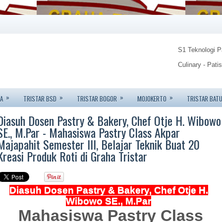
S1 Teknologi 
Culinary - Pati
Food Technolo
»
»
»
»
A
TRISTAR BSD
TRISTAR BOGOR
MOJOKERTO
TRISTAR BAT
Tristar Institu
Diasuh Dosen Pastry & Bakery, Chef Otje H. Wibowo
Info: 08123450
SE., M.Par - Mahasiswa Pastry Class Akpar
Majapahit Semester III, Belajar Teknik Buat 20
Kreasi Produk Roti di Graha Tristar
Diasuh Dosen Pastry & Bakery, Chef Otje H.
Wibowo SE., M.Par
Mahasiswa Pastry Class