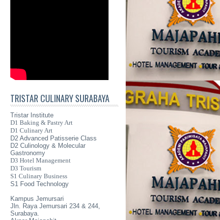
TRISTAR CULINARY SURABAYA
Tristar Institute
D1 Baking & Pastry Art
D1 Culinary Art
D2 Advanced Patisserie Class
D2 Culinology & Molecular
Gastronomy
D3 Hotel Management
D3 Tourism
S1 Culinary Business
S1 Food Technology
Kampus Jemursari
Jln. Raya Jemursari 234 & 244,
Surabaya.