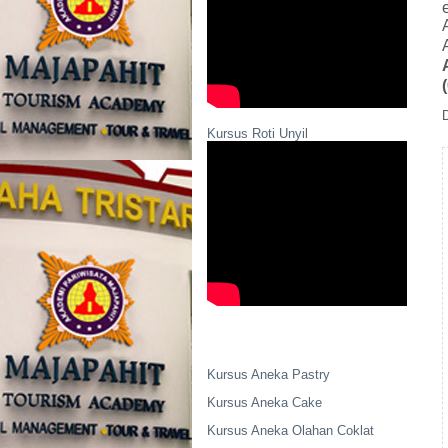
Kursus Roti Unyil
Kursus Aneka Pastry
Kursus Aneka Cake
Kursus Aneka Olahan Coklat