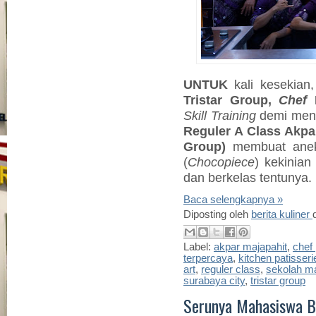
UNTUK
kali kesekian,
Tristar Group,
Chef
Skill Training
demi men
Reguler A Class Akp
Group)
membuat ane
(
Chocopiece
) kekinia
dan berkelas tentunya.
Baca selengkapnya »
Diposting oleh
berita kuliner
Label:
akpar majapahit
,
chef 
terpercaya
,
kitchen patisseri
art
,
reguler class
,
sekolah m
surabaya city
,
tristar group
Serunya Mahasiswa Be