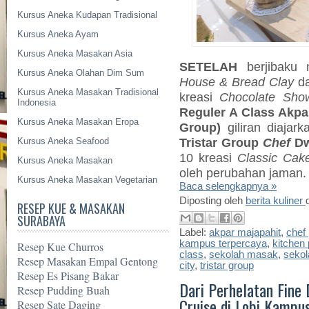
Kursus Aneka Kudapan Tradisional
Kursus Aneka Ayam
Kursus Aneka Masakan Asia
SETELAH
berjibaku
Kursus Aneka Olahan Dim Sum
House
&
Bread Clay
da
Kursus Aneka Masakan Tradisional
kreasi
Chocolate Sho
Indonesia
Reguler A Class Akpa
Kursus Aneka Masakan Eropa
Group)
giliran
diajar
Tristar Group
Chef
Dw
Kursus Aneka Seafood
10 kreasi
Classic Cak
Kursus Aneka Masakan
oleh perubahan jaman.
Kursus Aneka Masakan Vegetarian
Baca selengkapnya »
Diposting oleh
berita kuliner
RESEP KUE & MASAKAN
SURABAYA
Label:
akpar majapahit
,
chef 
kampus terpercaya
,
kitchen 
Resep Kue Churros
class
,
sekolah masak
,
sekol
Resep Masakan Empal Gentong
city
,
tristar group
Resep Es Pisang Bakar
Dari Perhelatan Fine 
Resep Pudding Buah
Cruise di Lobi Kampu
Resep Sate Daging