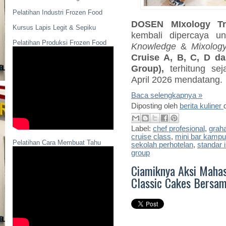
Pelatihan Industri Frozen Food
DOSEN MIxology Tr
Kursus Lapis Legit & Sepiku
kembali dipercaya u
Pelatihan Produksi Frozen Food
Knowledge
&
Mixolog
Cruise A, B, C, D da
Group),
terhitung se
April 2026 mendatang.
Baca selengkapnya »
Diposting oleh
berita kuliner
Label:
chef profesional
,
graha
cruise class
,
mini bar kamp
Pelatihan Cara Membuat Tahu
sekolah perhotelan
,
standar i
group
Ciamiknya Aksi Mahas
Classic Cakes Bersam