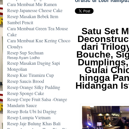
Cara Membuat Mie Ramen
Resep Japanesse Cheese Cake
Resep Masakan Bebek Item
Sambel Pencit
Cara Membuat Green Tea Mouse
Satu Set 
Cake
Deconstruc
Cara Membuat Kue Kering Choco
dari Trilo
Cloudys
Bouche, Si
Resep Sup Sechuan
Resep Ayam Lodho
Dumplings
Resep Masakan Daging Sapi
Gulai Chi
Mongolian
Resep Kue Tiramizu Cup
hingga Pan
Resep Saucis Brood
Hidangan I
Resep Orange Silky Pudding
Resep Sponge Cake
Resep Crepe Fruit Salsa -Orange
Mandarin Sauce
Resep Bola Ubi Isi Daging
Resep Lumpia Vietnam
Resep Jaje Bulung Khas Bali