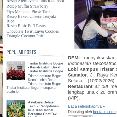
Resep Arem Arem Tuna Rica Rica
Resep Muffin Strawberry
Tips Membuat Pie & Tarlet
Resep Baked Cheese Teriyaki
Rice
Resep Basic Puff Pastry
Chocolate Twist Layer Cookies
Triangle Coconut Puff
POPULAR POSTS
DEMI
menyukseska
Indonesian Deconstruc
Tristar Institute Bogor
- Kenali Lebih Dekat
Lobi Kampus Tristar
Tristar Institute Bogor
Samator,
Jl. Raya Ke
Tristar Institute Bogor -
Selasa (10/02/2026
Kenali Lebih Dekat
Tristar Institute Bogor
Restaurant
all out
mem
Tristar Institute Bogor merupakan
lengkap untuk 20 or
suatu lem...
(VIP).
Asyiknya Belajar
Baca selengkapnya »
Teknik Pengolahan
Kue Tradisional
Diposting oleh
berita kuliner
Bersama Chef Dwi