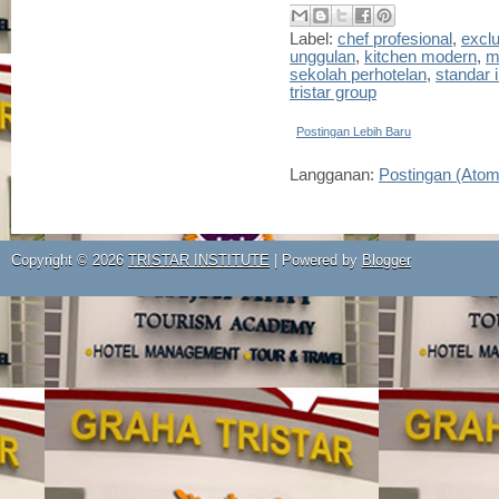
Label:
chef profesional
,
exclu
unggulan
,
kitchen modern
,
m
sekolah perhotelan
,
standar i
tristar group
Postingan Lebih Baru
Langganan:
Postingan (Atom
Copyright ©
2026
TRISTAR INSTITUTE
| Powered by
Blogger