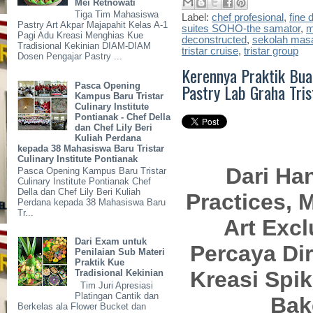
Mei Retnowati
Tiga Tim Mahasiswa
Label:
chef profesional
,
fine 
Pastry Art Akpar Majapahit Kelas A-1
suites SOHO-the samator
,
m
Pagi Adu Kreasi Menghias Kue
deconstructed
,
sekolah mas
Tradisional Kekinian DIAM-DIAM
tristar cruise
,
tristar group
Dosen Pengajar Pastry ...
Kerennya Praktik Buat
Pastry Lab Graha Tris
Pasca Opening
Kampus Baru Tristar
Culinary Institute
Pontianak - Chef Della
dan Chef Lily Beri
Kuliah Perdana
kepada 38 Mahasiswa Baru Tristar
Culinary Institute Pontianak
Dari Ha
Pasca Opening Kampus Baru Tristar
Culinary Institute Pontianak Chef
Della dan Chef Lily Beri Kuliah
Practices, 
Perdana kepada 38 Mahasiswa Baru
Tr...
Art
Excl
Dari Exam untuk
Percaya Di
Penilaian Sub Materi
Praktik Kue
Kreasi Spik
Tradisional Kekinian
Tim Juri Apresiasi
Platingan Cantik dan
Bak
Berkelas ala Flower Bucket dan