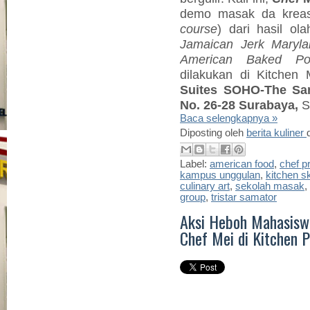
demo masak da krea
course
) dari hasil o
Jamaican Jerk Maryla
American Baked Pot
dilakukan di Kitchen
Suites SOHO-The Sa
No. 26-28 Surabaya,
Se
Baca selengkapnya »
Diposting oleh
berita kuliner
Label:
american food
,
chef p
kampus unggulan
,
kitchen 
culinary art
,
sekolah masak
,
group
,
tristar samator
Aksi Heboh Mahasiswa 
Chef Mei di Kitchen P