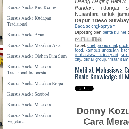
Oseng Daging Betawi
Kursus Aneka Kue Kering
Pandan
, hidangan
s
Nusantara untuk jam
Kursus Aneka Kudapan
Dapur nDeso Surabay
Tradisional
Baca selengkapnya »
Diposting oleh
berita kuliner
Kursus Aneka Ayam
Kursus Aneka Masakan Asia
Label:
chef profesional
,
cook
food
,
kampus unggulan
,
kit
mahasiswa culinary art
,
sek
Kursus Aneka Olahan Dim Sum
city
,
tristar group
,
tristar sam
Kursus Aneka Masakan
Melihat Mahasiswa Cr
Tradisional Indonesia
Basic Knowledge di M
Kursus Aneka Masakan Eropa
Kursus Aneka Seafood
Kursus Aneka Masakan
Donny Kozu
Kursus Aneka Masakan
Cara Mera
Vegetarian