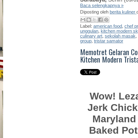
Baca selengkapnya »
Diposting oleh
berita kuliner
Label:
american food
,
chef p
unggulan
,
kitchen modern s
culinary art
,
sekolah masak
,
group
,
tristar samator
Memotret Gelaran Coo
Kitchen Modern Trist
Wow! Lez
Jerk Chic
Maryland
Baked Pot