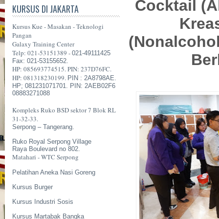
Cocktail (A
KURSUS DI JAKARTA
Kreas
Kursus Kue - Masakan - Teknologi
Pangan
(Nonalcohol
Galaxy Training Center
Telp: 021-53151389 -
021-49111425
Ber
Fax: 021-53155652.
HP: 085693774515. PIN: 237D76FC.
HP: 081318230199.
PIN : 2A8798AE.
HP; 081231071701. PIN: 2AEB02F6
08883271088
Kompleks Ruko BSD sektor 7 Blok RL
31-32-33.
Serpong – Tangerang.
Ruko Royal Serpong Village
Raya Boulevard no 802.
Matahari - WTC Serpong
Pelatihan Aneka Nasi Goreng
Kursus Burger
Kursus Industri Sosis
Kursus Martabak Bangka