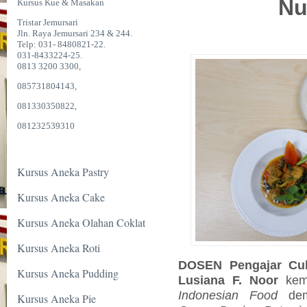
Nu
Kursus Kue & Masakan
Tristar Jemursari
Jln. Raya Jemursari 234 & 244.
Telp: 031- 8480821-22.
031-8433224-25.
0813 3200 3300,
085731804143,
081330350822,
081232539310
Kursus Aneka Pastry
Kursus Aneka Cake
Kursus Aneka Olahan Coklat
Kursus Aneka Roti
DOSEN Pengajar Cul
Kursus Aneka Pudding
Lusiana F. Noor
kemb
Indonesian Food
de
Kursus Aneka Pie