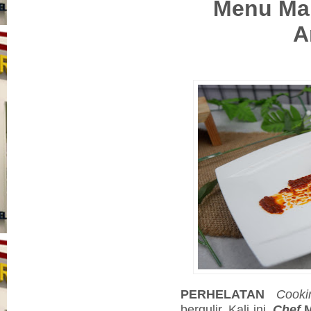
Menu Mai
A
PERHELATAN
Cook
bergulir. Kali ini,
Chef
M