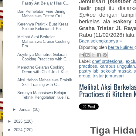
Jemursari (
member o
Pastry Art Belajar Hias C...
hadir pagi itu diajar
Dari Perhelatan Fine Dining
Spikoe
dengan tampi
Mahasiswa Tristar Crui...
berkelas ala
Bakery 
Kerennya Praktik Buat Kreasi
Graha Tristar
Jl. Ray
Spikoe Kekinian di Pa...
Rabu (11/02/2026) lalu.
Melihat Aksi Berkelas
Baca selengkapnya »
Mahasiswa Cruise Cooking
Pra...
Diposting oleh
berita kuliner
Asyiknya Memotret Gelaran
Cooking Practices with C...
Label:
chef profesional
,
exclu
practices
,
kampus unggulan
Memotret Gelaran Cooking
pastry lab
,
sekolah masak
,
s
Demo with Chef Jo di Kitc...
group
,
tristar jemursari
Aksi Heboh Mahasiswa Praktik
Melihat Aksi Berkela
Skill Training with C...
Practices di Kitchen
Serunya Mahasiswa Belajar
Teknik Pengolahan Kue Tr...
►
Januari
(10)
►
2025
(120)
Tiga Hid
►
2024
(120)