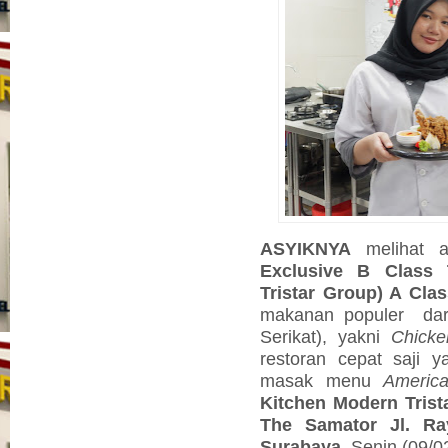
ASYIKNYA
melihat 
Exclusive B Class 
Tristar Group) A Cla
makanan populer
da
Serikat), yakni
Chick
restoran cepat saji 
masak menu
America
Kitchen Modern Trist
The Samator Jl. R
Surabaya,
Senin (09/02