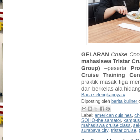
GELARAN
Cruise
Cook
mahasiswa Tristar Cru
Group)
–peserta
Pro
Cruise Training Cen
praktik masak tiga m
dan berkelas ala hidan
Baca selengkapnya »
Diposting oleh
berita kuliner
Label:
american cuisines
,
ch
SOHO-the samator
,
kampus
mahasiswa cruise class
,
se
surabaya city
,
tristar cruise
,