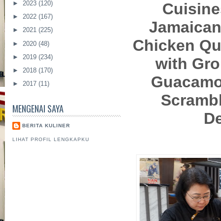
►
2023
(120)
Cuisine
►
2022
(167)
Jamaican
►
2021
(225)
Chicken Qu
►
2020
(48)
►
2019
(234)
with Gro
►
2018
(170)
Guacamo
►
2017
(11)
Scramb
MENGENAI SAYA
De
BERITA KULINER
LIHAT PROFIL LENGKAPKU