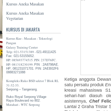
Kursus Aneka Masakan
Kursus Aneka Masakan
Vegetarian
KURSUS DI JAKARTA
Kursus Kue - Masakan - Teknologi
Pangan
Galaxy Training Center
Telp: 021-53151389 -
021-49111425
Fax: 021-53155652.
HP: 085693774515. PIN: 237D76FC.
HP: 081318230199.
PIN : 2A8798AE.
HP; 081231071701. PIN: 2AEB02F6
08883271088
Ketiga anggota Dewan 
Kompleks Ruko BSD sektor 7 Blok RL
satu persatu produk
En
31-32-33.
Serpong – Tangerang.
kreasi mahasiswa S1 
sehari-hari diasuh 
Ruko Royal Serpong Village
asistennya,
Chef
Feli
Raya Boulevard no 802.
Matahari - WTC Serpong
Lantai 2 Graha Tristar 