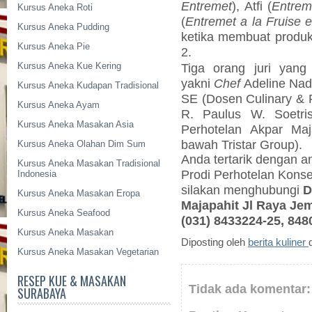
Entremet
), Atfi (
Entrem
Kursus Aneka Roti
(
Entremet a la Fruise e
Kursus Aneka Pudding
ketika membuat produk 
Kursus Aneka Pie
2.
Kursus Aneka Kue Kering
Tiga orang juri yang 
yakni
Chef
Adeline Nad
Kursus Aneka Kudapan Tradisional
SE (Dosen Culinary & P
Kursus Aneka Ayam
R. Paulus W. Soetri
Kursus Aneka Masakan Asia
Perhotelan Akpar Maj
bawah Tristar Group).
Kursus Aneka Olahan Dim Sum
Anda tertarik dengan 
Kursus Aneka Masakan Tradisional
Prodi Perhotelan Konse
Indonesia
silakan menghubungi
D
Kursus Aneka Masakan Eropa
Majapahit Jl Raya Jem
Kursus Aneka Seafood
(031)
8433224-25, 848
Kursus Aneka Masakan
Diposting oleh
berita kuliner
Kursus Aneka Masakan Vegetarian
RESEP KUE & MASAKAN
Tidak ada komentar:
SURABAYA