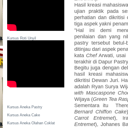
Hasil kreasi mahasiswa
ujian praktik pada s
perhatian dan dikritisi
tiga aspek yakni penamp
”Hal ini demi mend
penilaian dan yang ni
Kursus Roti Unyil
pastry tersebut betul
ditinjau dari aspek pen
kata
Chef
Arwati, usai 
terakhir di Dapur Pastr
Begitu juga dengan
de
hasil kreasi mahasis
dikritisi Dewan Juri. H
adalah Ryan Surya Wij
with Mascaspone Cho
Wijaya (
Green Tea Ras
Sementara itu
Ther
Kursus Aneka Pastry
Bernard Chiffon Cake
Kursus Aneka Cake
Carrot Entremet
), I
Kursus Aneka Olahan Coklat
Entremet
), Johanes Ba