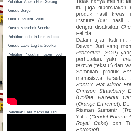
Tidak hanya melihat ta
Pelatihan Aneka Nasi Goreng
itu juga dipersilakan
Kursus Burger
produk hasil kreasi
Kursus Industri Sosis
Institute (dari hasil 
dengan disaksikan
Che
Kursus Martabak Bangka
Felicia.
Pelatihan Industri Frozen Food
Dalam ujian kali ini, 
Dewan Juri yang me
Kursus Lapis Legit & Sepiku
Procedure
(SOP) yang b
Pelatihan Produksi Frozen Food
perhotelan, yakni
cre
texture
(tekstur) dan
ta
Sembilan produk
En
mahasiswa tersebut 
Santa’s Hat Mirror En
Crimson Strawberry E
(
Coffee Hazelnut Ca
(
Orange Entremet
), Del
Risman Sumantri (
Tr
Pelatihan Cara Membuat Tahu
Yulia (
Cendol Entreme
Royal Cake
) dan Tr
Entremet
).