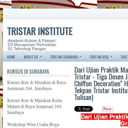
twitter
TRISTAR INSTITUTE
Akademi Kuliner & Patiseri
D3 Manajemen Perhotelan
S1 Teknologi Pangan
»
»
»
HOME
ABOUT US
TRISTAR SURABAYA
TRISTAR BSD
TRIS
Dari Ujian Praktik M
KURSUS DI SURABAYA
Tristar - Tiga Dosen 
Chiffon Decoration” 
Kursus Kue & Masakan di Raya
Tekpan Tristar Institu
Jemursari 244. Surabaya
Tulisan)
Kursus Kue & Masakan Kelas
Malam di Raya Jemursari 244.
Surabaya
Dari Ujian Prakti
Gr
Workshop Wira Usaha Boga