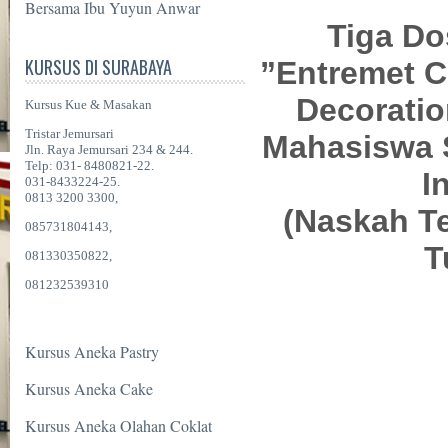
Bersama Ibu Yuyun Anwar
Tiga Do
KURSUS DI SURABAYA
”Entremet C
Decoratio
Kursus Kue & Masakan
Tristar Jemursari
Mahasiswa S
Jln. Raya Jemursari 234 & 244.
Telp: 031- 8480821-22.
I
031-8433224-25.
0813 3200 3300,
(Naskah Te
085731804143,
T
081330350822,
081232539310
Kursus Aneka Pastry
Kursus Aneka Cake
Kursus Aneka Olahan Coklat