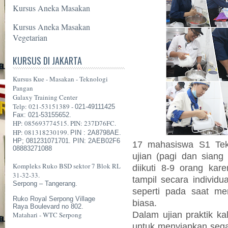
Kursus Aneka Masakan
Kursus Aneka Masakan
Vegetarian
KURSUS DI JAKARTA
Kursus Kue - Masakan - Teknologi
Pangan
Galaxy Training Center
Telp: 021-53151389 -
021-49111425
Fax: 021-53155652.
HP: 085693774515. PIN: 237D76FC.
HP: 081318230199.
PIN : 2A8798AE.
HP; 081231071701. PIN: 2AEB02F6
17 mahasiswa S1 Tekp
08883271088
ujian (pagi dan siang 
Kompleks Ruko BSD sektor 7 Blok RL
diikuti 8-9 orang kar
31-32-33.
tampil secara individu
Serpong – Tangerang.
seperti pada saat mer
Ruko Royal Serpong Village
biasa.
Raya Boulevard no 802.
Dalam ujian praktik kal
Matahari - WTC Serpong
untuk menyiapkan sega