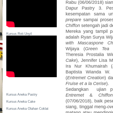
Rabu (06/06/2018) sian
Dapur Pastry 3. Pes
kesempatan sama unt
prepare
sampai prose
Chiffon
setengah jadi d
Mereka yang tampil pa
Kursus Roti Unyil
adalah Ryan Surya Wij
with Mascaspone Ch
Wijaya (
Green Tea 
Theresia Prostalia Wi
Cake
), Jennifer Lisa M
Ira Nur Khumairah (
Baptista Wianda W.
(
Entremet Creation
) d
Fruise et a la Cerise
).
Sedangkan
ujian 
Entremet
&
Chiffon
Kursus Aneka Pastry
(07/06/2018), baik pes
Kursus Aneka Cake
siang, tinggal meng-
ov
Kursus Aneka Olahan Coklat
matang atau mendingi