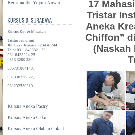
17 Mahas
Bersama Ibu Yuyun Anwar
Tristar Ins
KURSUS DI SURABAYA
Aneka Kre
Kursus Kue & Masakan
Chiffon” d
Tristar Jemursari
Jln. Raya Jemursari 234 & 244.
(Naskah 
Telp: 031- 8480821-22.
031-8433224-25.
T
0813 3200 3300,
085731804143,
081330350822,
081232539310
Kursus Aneka Pastry
Kursus Aneka Cake
Kursus Aneka Olahan Coklat