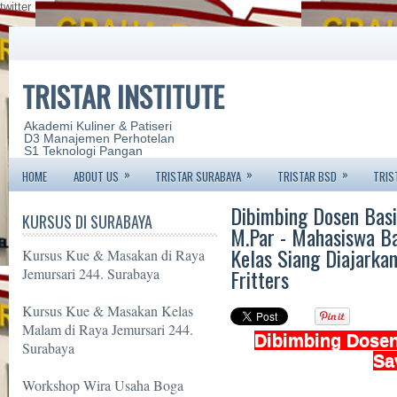
twitter
TRISTAR INSTITUTE
Akademi Kuliner & Patiseri
D3 Manajemen Perhotelan
S1 Teknologi Pangan
»
»
»
HOME
ABOUT US
TRISTAR SURABAYA
TRISTAR BSD
TRIS
Dibimbing Dosen Basic
KURSUS DI SURABAYA
M.Par - Mahasiswa Ba
Kelas Siang Diajarka
Kursus Kue & Masakan di Raya
Fritters
Jemursari 244. Surabaya
Kursus Kue & Masakan Kelas
Malam di Raya Jemursari 244.
Dibimbing Dosen
Surabaya
Sa
Workshop Wira Usaha Boga