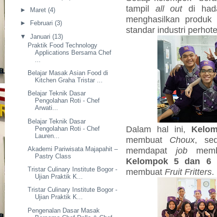
tampil
all out
di had
►
Maret
(4)
menghasilkan produ
►
Februari
(3)
standar industri perhote
▼
Januari
(13)
Praktik Food Technology
Applications Bersama Chef
...
Belajar Masak Asian Food di
Kitchen Graha Tristar ...
Belajar Teknik Dasar
Pengolahan Roti - Chef
Arwati...
Belajar Teknik Dasar
Dalam hal ini,
Kelo
Pengolahan Roti - Chef
Lauren...
membuat
Choux
, se
Akademi Pariwisata Majapahit –
memdapat
job
mem
Pastry Class
Kelompok 5 dan 6
d
Tristar Culinary Institute Bogor -
membuat
Fruit Fritters
.
Ujian Praktik K...
Tristar Culinary Institute Bogor -
Ujian Praktik K...
Pengenalan Dasar Masak