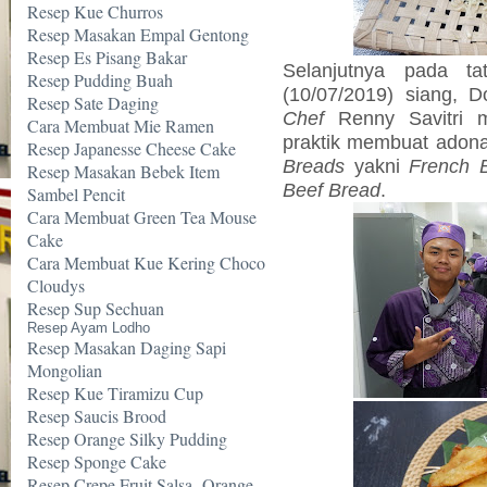
Resep Kue Churros
Resep Masakan Empal Gentong
Resep Es Pisang Bakar
Selanjutnya pada t
Resep Pudding Buah
(10/07/2019) siang, 
Resep Sate Daging
Chef
Renny Savitri m
Cara Membuat Mie Ramen
praktik membuat adona
Resep Japanesse Cheese Cake
Breads
yakni
French 
Resep Masakan Bebek Item
Beef Bread
.
Sambel Pencit
Cara Membuat Green Tea Mouse
Cake
Cara Membuat Kue Kering Choco
Cloudys
Resep Sup Sechuan
Resep Ayam Lodho
Resep Masakan Daging Sapi
Mongolian
Resep Kue Tiramizu Cup
Resep Saucis Brood
Resep Orange Silky Pudding
Resep Sponge Cake
Resep Crepe Fruit Salsa -Orange