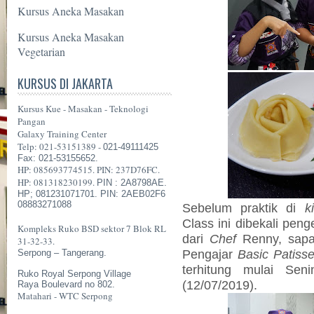
Kursus Aneka Masakan
Kursus Aneka Masakan
Vegetarian
KURSUS DI JAKARTA
Kursus Kue - Masakan - Teknologi
Pangan
Galaxy Training Center
Telp: 021-53151389 -
021-49111425
Fax: 021-53155652.
HP: 085693774515. PIN: 237D76FC.
HP: 081318230199.
PIN : 2A8798AE.
HP; 081231071701. PIN: 2AEB02F6
08883271088
Sebelum praktik di
k
Class ini dibekali pen
Kompleks Ruko BSD sektor 7 Blok RL
dari
Chef
Renny, sapa
31-32-33.
Pengajar
Basic Patisse
Serpong – Tangerang.
terhitung mulai Sen
Ruko Royal Serpong Village
(12/07/2019).
Raya Boulevard no 802.
Matahari - WTC Serpong