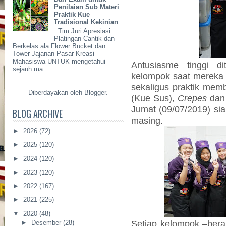
Penilaian Sub Materi
Praktik Kue
Tradisional Kekinian
Tim Juri Apresiasi
Platingan Cantik dan
Berkelas ala Flower Bucket dan
Tower Jajanan Pasar Kreasi
Mahasiswa UNTUK mengetahui
Antusiasme tinggi di
sejauh ma...
kelompok saat mereka
sekaligus praktik mem
Diberdayakan oleh
Blogger
.
(Kue Sus),
Crepes
da
Jumat (09/07/2019) si
BLOG ARCHIVE
masing.
►
2026
(72)
►
2025
(120)
►
2024
(120)
►
2023
(120)
►
2022
(167)
►
2021
(225)
▼
2020
(48)
Setiap kelompok –bera
►
Desember
(28)