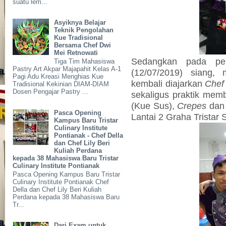
suatu lem...
Asyiknya Belajar
Teknik Pengolahan
Kue Tradisional
Bersama Chef Dwi
Mei Retnowati
Sedangkan pada per
Tiga Tim Mahasiswa
Pastry Art Akpar Majapahit Kelas A-1
(12/07/2019) siang,
Pagi Adu Kreasi Menghias Kue
kembali diajarkan
Chef
Tradisional Kekinian DIAM-DIAM
Dosen Pengajar Pastry ...
sekaligus praktik mem
(Kue Sus),
Crepes
da
Pasca Opening
Lantai 2 Graha Tristar 
Kampus Baru Tristar
Culinary Institute
Pontianak - Chef Della
dan Chef Lily Beri
Kuliah Perdana
kepada 38 Mahasiswa Baru Tristar
Culinary Institute Pontianak
Pasca Opening Kampus Baru Tristar
Culinary Institute Pontianak Chef
Della dan Chef Lily Beri Kuliah
Perdana kepada 38 Mahasiswa Baru
Tr...
Dari Exam untuk