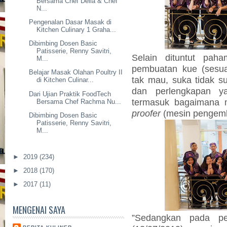
Bersama Chef Della & Chef
N...
Pengenalan Dasar Masak di
Kitchen Culinary 1 Graha...
Dibimbing Dosen Basic
Patisserie, Renny Savitri,
Selain dituntut pa
M...
pembuatan kue (sesua
Belajar Masak Olahan Poultry II
tak mau, suka tidak s
di Kitchen Culinar...
dan perlengkapan y
Dari Ujian Praktik FoodTech
termasuk bagaimana 
Bersama Chef Rachma Nu...
proofer
(mesin pengemb
Dibimbing Dosen Basic
Patisserie, Renny Savitri,
M...
►
2019
(234)
►
2018
(170)
►
2017
(11)
MENGENAI SAYA
”Sedangkan pada per