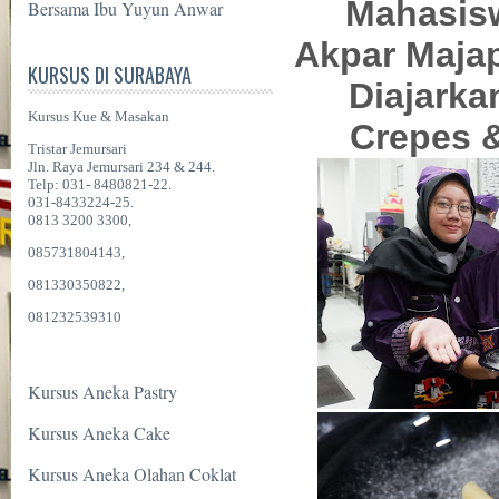
Mahasisw
Bersama Ibu Yuyun Anwar
Akpar Majap
KURSUS DI SURABAYA
Diajarka
Kursus Kue & Masakan
Crepes & 
Tristar Jemursari
Jln. Raya Jemursari 234 & 244.
Telp: 031- 8480821-22.
031-8433224-25.
0813 3200 3300,
085731804143,
081330350822,
081232539310
Kursus Aneka Pastry
Kursus Aneka Cake
Kursus Aneka Olahan Coklat