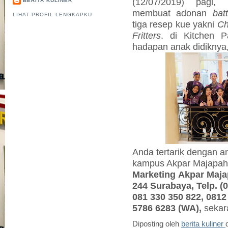
(12/07/2019) pagi, 
BERITA KULINER
membuat adonan
bat
LIHAT PROFIL LENGKAPKU
tiga resep kue yakni
Ch
Fritters
. di Kitchen P
hadapan anak didiknya, 
Anda tertarik dengan a
kampus Akpar Majapahi
Marketing
Akpar Maja
244 Surabaya, Telp. (
081 330 350 822, 0812
5786 6283 (WA),
sekar
Diposting oleh
berita kuliner