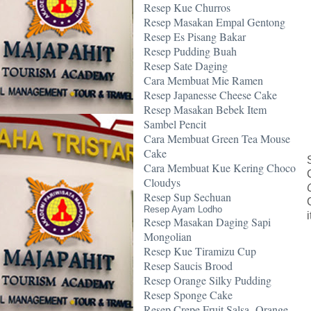
Resep Kue Churros
Resep Masakan Empal Gentong
Resep Es Pisang Bakar
Resep Pudding Buah
Resep Sate Daging
Cara Membuat Mie Ramen
Resep Japanesse Cheese Cake
Resep Masakan Bebek Item
Sambel Pencit
Cara Membuat Green Tea Mouse
Cake
Cara Membuat Kue Kering Choco
Cloudys
Resep Sup Sechuan
Resep Ayam Lodho
Resep Masakan Daging Sapi
Mongolian
Resep Kue Tiramizu Cup
Resep Saucis Brood
Resep Orange Silky Pudding
Resep Sponge Cake
Resep Crepe Fruit Salsa -Orange