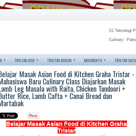
S1 Teknologi 
Culinary - Pati
Food Technolo
»
»
»
»
A
TRISTAR BSD
TRISTAR BOGOR
MOJOKERTO
TRISTAR BAT
Tristar Institu
Belajar Masak Asian Food di Kitchen Graha Tristar -
Info: 08123450
Mahasiswa Baru Culinary Class Diajarkan Masak
Lamb Leg Masala with Raita, Chicken Tandoori +
Butter Rice, Lamb Cafta + Canai Bread dan
Martabak
Belajar Masak Asian Food di Kitchen Graha
Tristar