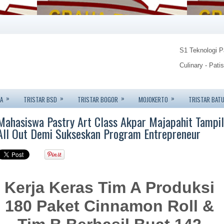
S1 Teknologi 
Culinary - Pati
Food Technolo
»
»
»
»
A
TRISTAR BSD
TRISTAR BOGOR
MOJOKERTO
TRISTAR BAT
Tristar Institu
Mahasiswa Pastry Art Class Akpar Majapahit Tampil
Info: 08123450
All Out Demi Sukseskan Program Entrepreneur
Kerja Keras Tim A Produksi
180 Paket Cinnamon Roll &