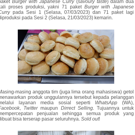
paket
Burger with Japanese Curry
(
savoury taste
) dalam dua
kali proses produksi, yakni 71 paket
Burger with Japanese
Curry
pada Sesi 1 (Selasa, 07/03/2023) dan 71 paket lagi
diproduksi pada Sesi 2 (Selasa, 21/03/2023) kemarin.
Masing-masing anggota tim (juga lima orang mahasiswa) getol
menawarkan produk unggulannya tersebut kepada pelanggan
melalui layanan media sosial seperti
WhatsApp
(WA),
Facebook
,
Twitter
maupun
Dirrect Selling.
Tujuannya untuk
mempercepatan penjualan sehingga semua produk yang
dibuat bisa terserap pasar seluruhnya.
Sold out
!