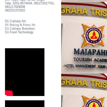
Telp: 0251-8574434, 081272017761,
081217929008
082231372022
D1 Culinary Art
D1 Baking & Pastry Art
S1 Culinary Business
S1 Food Technology