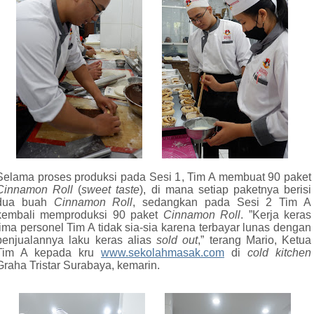
Selama proses produksi pada Sesi 1, Tim A membuat 90 paket
Cinnamon Roll
(
sweet taste
), di mana setiap paketnya berisi
dua buah
Cinnamon Roll
, sedangkan pada Sesi 2 Tim A
kembali memproduksi 90 paket
Cinnamon Roll
. ”Kerja keras
lima personel Tim A tidak sia-sia karena terbayar lunas dengan
penjualannya laku keras alias
sold out
,” terang Mario, Ketua
Tim A kepada kru
www.sekolahmasak.com
di
cold kitchen
Graha Tristar Surabaya, kemarin.