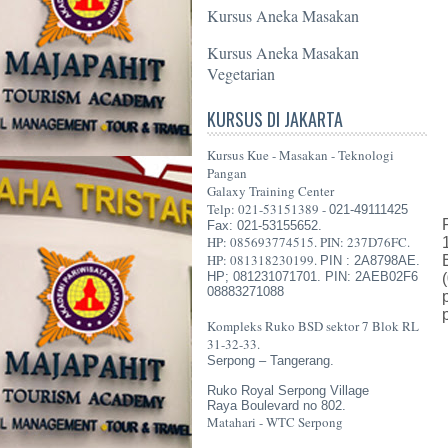
Kursus Aneka Masakan
Kursus Aneka Masakan
Vegetarian
KURSUS DI JAKARTA
Kursus Kue - Masakan - Teknologi
Pangan
Galaxy Training Center
Telp: 021-53151389 -
021-49111425
Fax: 021-53155652.
HP: 085693774515. PIN: 237D76FC.
HP: 081318230199.
PIN : 2A8798AE.
HP; 081231071701. PIN: 2AEB02F6
08883271088
Kompleks Ruko BSD sektor 7 Blok RL
31-32-33.
Serpong – Tangerang.
Ruko Royal Serpong Village
Raya Boulevard no 802.
Matahari - WTC Serpong