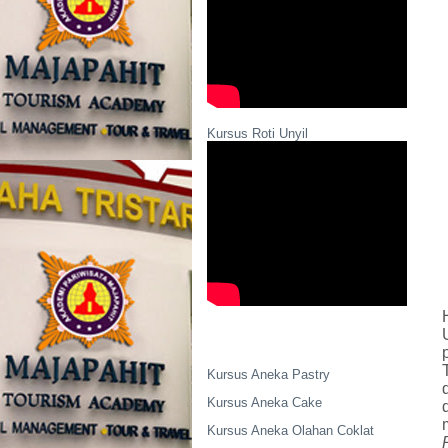
Kursus Roti Unyil
Kursus Aneka Pastry
Kursus Aneka Cake
Kursus Aneka Olahan Coklat