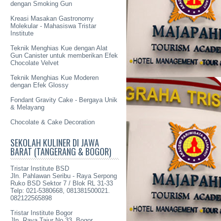
dengan Smoking Gun
Kreasi Masakan Gastronomy
Molekular - Mahasiswa Tristar
Institute
Teknik Menghias Kue dengan Alat
Gun Canister untuk memberikan Efek
Chocolate Velvet
Teknik Menghias Kue Moderen
dengan Efek Glossy
Fondant Gravity Cake - Bergaya Unik
& Melayang
Chocolate & Cake Decoration
SEKOLAH KULINER DI JAWA
BARAT (TANGERANG & BOGOR)
Tristar Institute BSD
Jln. Pahlawan Seribu - Raya Serpong
Ruko BSD Sektor 7 / Blok RL 31-33
Telp: 021-5380668, 081381500021.
082122565898
Tristar Institute Bogor
Jln. Raya Tajur No 33, Bogor