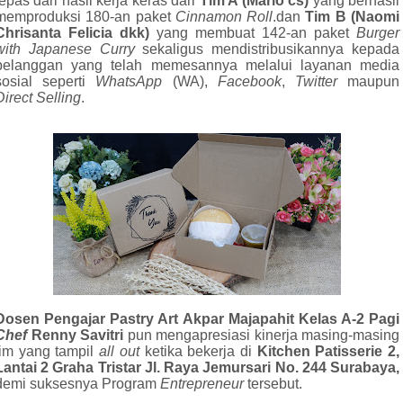
lepas dari hasil kerja keras dari
Tim A (Mario cs)
yang berhasil
memproduksi 180-an paket
Cinnamon Roll
.dan
Tim B (Naomi
Chrisanta Felicia dkk)
yang membuat 142-an paket
Burger
with Japanese Curry
sekaligus mendistribusikannya kepada
pelanggan yang telah memesannya melalui layanan media
sosial seperti
WhatsApp
(WA),
Facebook
,
Twitter
maupun
Direct Selling
.
Dosen Pengajar Pastry Art Akpar Majapahit Kelas A-2 Pagi
Chef
Renny Savitri
pun mengapresiasi kinerja masing-masing
tim yang tampil
all out
ketika bekerja di
Kitchen Patisserie 2,
Lantai 2 Graha Tristar Jl. Raya Jemursari No. 244 Surabaya,
demi suksesnya Program
Entrepreneur
tersebut.