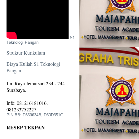
S1
Teknologi Pangan
Struktur Kurikulum
Biaya Kuliah S1 Teknologi
Pangan
Jln. Raya Jemursari 234 - 244.
Surabaya.
Info: 081216181016.
081233752227.
PIN BB: D369634B, D30D351C
RESEP TEKPAN