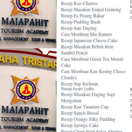
Resep Kue Churros
Resep Masakan Empal Gentong
Resep Es Pisang Bakar
Resep Pudding Buah
Resep Sate Daging
Cara Membuat Mie Ramen
Resep Japanesse Cheese Cake
Resep Masakan Bebek Item
Sambel Pencit
Cara Membuat Green Tea Mouse
Cake
Cara Membuat Kue Kering Choco
Cloudys
Resep Sup Sechuan
Resep Ayam Lodho
Resep Masakan Daging Sapi
Mongolian
Resep Kue Tiramizu Cup
Resep Saucis Brood
Resep Orange Silky Pudding
Resep Sponge Cake
Resep Crepe Fruit Salsa -Orange