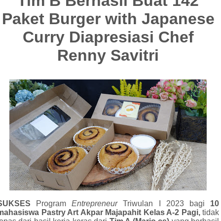
Tim B Berhasil Buat 142
Paket Burger with Japanese
Curry Diapresiasi Chef
Renny Savitri
SUKSES
Program
Entrepreneur
Triwulan I 2023 bagi
10
mahasiswa Pastry Art Akpar Majapahit Kelas A-2 Pagi,
tidak