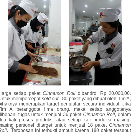
Harga setiap paket
Cinnamon Roll
dibandrol Rp 20.000,00.
Untuk mempercepat
sold out
180 paket yang dibuat oleh Tim A,
pihaknya menerapkan target penjualan secara individual. Jika
Tim A beranggota lima orang, maka setiap anggotanya
dibebani tugas untuk menjual 36 paket
Cinnamon Roll
, dalam
dua kali proses produksi atau setiap kali produksi masing-
masing personel ditarget untuk menjual 18 paket
Cinnamon
Roll
. ”Terobosan ini terbukti ampuh karena 180 paket tersebut