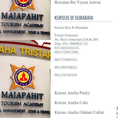
Bersama Ibu Yuyun Anwar
KURSUS DI SURABAYA
Kursus Kue & Masakan
Tristar Jemursari
Jln. Raya Jemursari 234 & 244.
Telp: 031- 8480821-22.
031-8433224-25.
0813 3200 3300,
085731804143,
081330350822,
081232539310
Kursus Aneka Pastry
Kursus Aneka Cake
Kursus Aneka Olahan Coklat