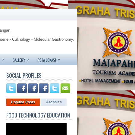
Pangan
sserie - Culinology - Molecular Gastronomy.
gy.
»
»
»
U
GALLERY
PETA LOKASI
te - Jemursari 244 - Surabaya
SOCIAL PROFILES
6426 - 081233752227.
Popular Posts
Archives
FOOD TECHNOLOGY EDUCATION