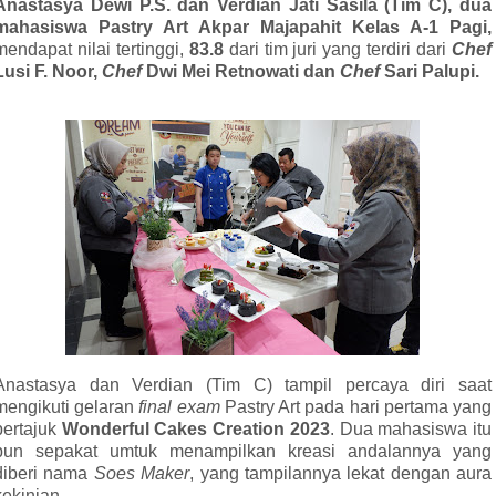
Anastasya Dewi P.S. dan Verdian Jati Sasila (Tim C), dua
mahasiswa Pastry Art Akpar Majapahit Kelas A-1 Pagi,
mendapat nilai tertinggi,
83.8
dari tim juri yang terdiri dari
Chef
Lusi F. Noor,
Chef
Dwi Mei Retnowati dan
Chef
Sari Palupi.
Anastasya dan Verdian (Tim C) tampil percaya diri saat
mengikuti gelaran
final exam
Pastry Art pada hari pertama yang
bertajuk
Wonderful
Cakes Creation 2023
. Dua mahasiswa itu
pun sepakat umtuk menampilkan kreasi andalannya yang
diberi nama
Soes Maker
, yang tampilannya lekat dengan aura
kekinian.