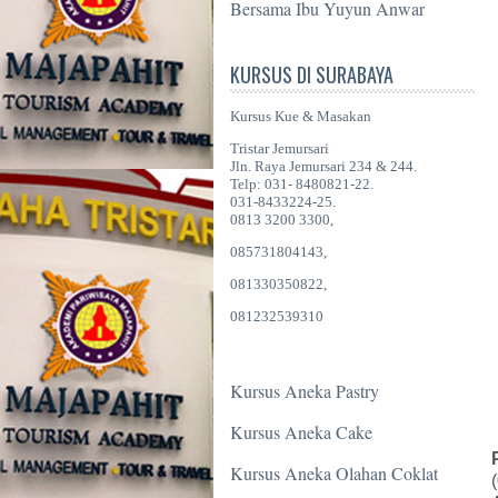
Bersama Ibu Yuyun Anwar
KURSUS DI SURABAYA
Kursus Kue & Masakan
Tristar Jemursari
Jln. Raya Jemursari 234 & 244.
Telp: 031- 8480821-22.
031-8433224-25.
0813 3200 3300,
085731804143,
081330350822,
081232539310
Kursus Aneka Pastry
Kursus Aneka Cake
Kursus Aneka Olahan Coklat