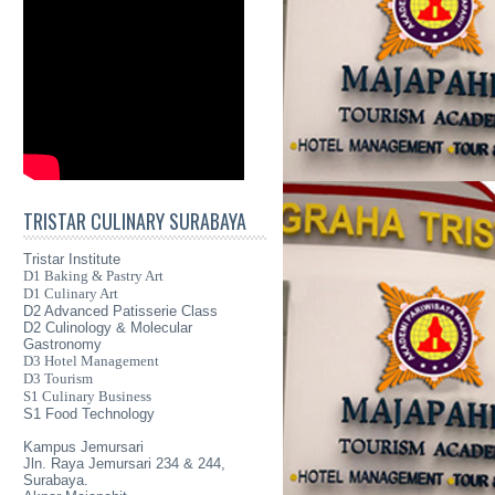
TRISTAR CULINARY SURABAYA
Tristar Institute
D1 Baking & Pastry Art
D1 Culinary Art
D2 Advanced Patisserie Class
D2 Culinology & Molecular
Gastronomy
D3 Hotel Management
D3 Tourism
S1 Culinary Business
S1 Food Technology
Kampus Jemursari
Jln. Raya Jemursari 234 & 244,
Surabaya.