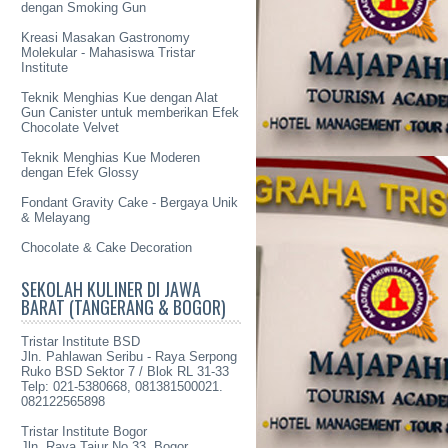
dengan Smoking Gun
Kreasi Masakan Gastronomy
Molekular - Mahasiswa Tristar
Institute
Teknik Menghias Kue dengan Alat
Gun Canister untuk memberikan Efek
Chocolate Velvet
Teknik Menghias Kue Moderen
dengan Efek Glossy
Fondant Gravity Cake - Bergaya Unik
& Melayang
Chocolate & Cake Decoration
SEKOLAH KULINER DI JAWA
BARAT (TANGERANG & BOGOR)
Tristar Institute BSD
Jln. Pahlawan Seribu - Raya Serpong
Ruko BSD Sektor 7 / Blok RL 31-33
Telp: 021-5380668, 081381500021.
082122565898
Tristar Institute Bogor
Jln. Raya Tajur No 33, Bogor