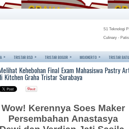
S1 Teknologi 
Culinary - Pati
Food Technolo
»
»
»
»
A
TRISTAR BSD
TRISTAR BOGOR
MOJOKERTO
TRISTAR BAT
Tristar Institu
Melihat Kehebohan Final Exam Mahasiswa Pastry Ar
Info: 08123450
di Kitchen Graha Tristar Surabaya
Wow! Kerennya Soes Maker
Persembahan Anastasya