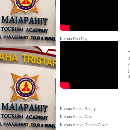
Kursus Roti Unyil
Kursus Aneka Pastry
Kursus Aneka Cake
Kursus Aneka Olahan Coklat