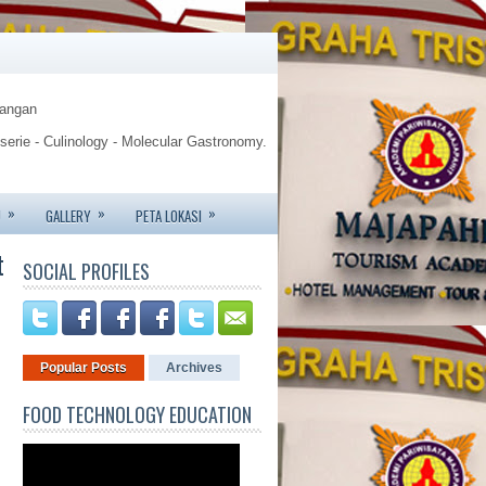
Pangan
sserie - Culinology - Molecular Gastronomy.
gy.
»
»
»
U
GALLERY
PETA LOKASI
te - Jemursari 244 - Surabaya
t
SOCIAL PROFILES
6426 - 081233752227.
Popular Posts
Archives
FOOD TECHNOLOGY EDUCATION