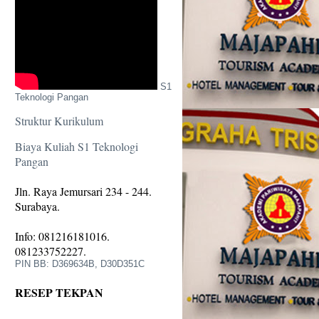
S1
Teknologi Pangan
Struktur Kurikulum
Biaya Kuliah S1 Teknologi
Pangan
Jln. Raya Jemursari 234 - 244.
Surabaya.
Info: 081216181016.
081233752227.
PIN BB: D369634B, D30D351C
RESEP TEKPAN