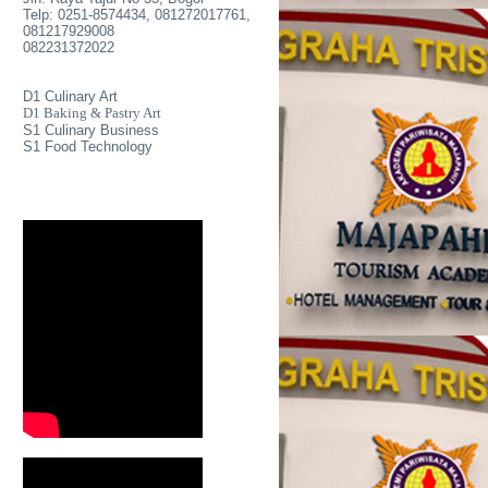
Telp: 0251-8574434, 081272017761,
081217929008
082231372022
D1 Culinary Art
D1 Baking & Pastry Art
S1 Culinary Business
S1 Food Technology