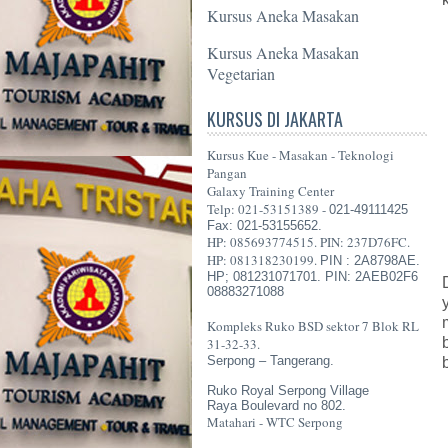
Kursus Aneka Masakan
Kursus Aneka Masakan
Vegetarian
KURSUS DI JAKARTA
Kursus Kue - Masakan - Teknologi
Pangan
Galaxy Training Center
Telp: 021-53151389 -
021-49111425
Fax: 021-53155652.
HP: 085693774515. PIN: 237D76FC.
HP: 081318230199.
PIN : 2A8798AE.
HP; 081231071701. PIN: 2AEB02F6
08883271088
Kompleks Ruko BSD sektor 7 Blok RL
31-32-33.
Serpong – Tangerang.
Ruko Royal Serpong Village
Raya Boulevard no 802.
Matahari - WTC Serpong