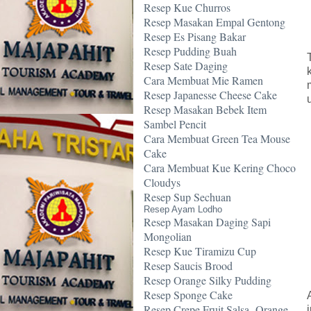
Resep Kue Churros
Resep Masakan Empal Gentong
Resep Es Pisang Bakar
Resep Pudding Buah
Resep Sate Daging
Cara Membuat Mie Ramen
Resep Japanesse Cheese Cake
Resep Masakan Bebek Item
Sambel Pencit
Cara Membuat Green Tea Mouse
Cake
Cara Membuat Kue Kering Choco
Cloudys
Resep Sup Sechuan
Resep Ayam Lodho
Resep Masakan Daging Sapi
Mongolian
Resep Kue Tiramizu Cup
Resep Saucis Brood
Resep Orange Silky Pudding
Resep Sponge Cake
Resep Crepe Fruit Salsa -Orange