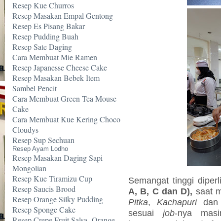
Resep Kue Churros
Resep Masakan Empal Gentong
Resep Es Pisang Bakar
Resep Pudding Buah
Resep Sate Daging
Cara Membuat Mie Ramen
Resep Japanesse Cheese Cake
Resep Masakan Bebek Item
Sambel Pencit
Cara Membuat Green Tea Mouse
Cake
Cara Membuat Kue Kering Choco
Cloudys
Resep Sup Sechuan
Resep Ayam Lodho
Resep Masakan Daging Sapi
Mongolian
Resep Kue Tiramizu Cup
Semangat tinggi diper
Resep Saucis Brood
A, B, C dan D),
saat m
Resep Orange Silky Pudding
Pitka
,
Kachapuri
da
Resep Sponge Cake
sesuai
job
-nya mas
Resep Crepe Fruit Salsa -Orange