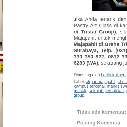
Jika Anda tertarik d
Pastry Art Class di k
of
Tristar Group),
sil
Majapahit untuk meng
Majapahit di Graha Tr
Surabaya, Telp. (031
330 350 822, 0812 3
6283 (WA)
,
sekarang j
Diposting oleh
berita kuliner
Label:
akpar majapahit
,
chef 
kampus terkenal. mahasiswa
masak
,
sekolah perhotelan
,
group
Tidak ada komentar:
Posting Komentar