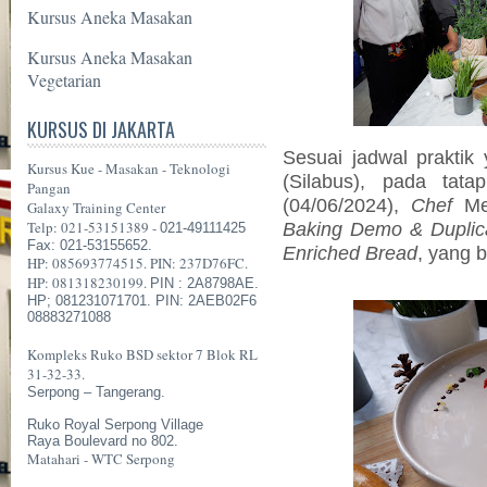
Kursus Aneka Masakan
Kursus Aneka Masakan
Vegetarian
KURSUS DI JAKARTA
Sesuai jadwal praktik 
Kursus Kue - Masakan - Teknologi
(Silabus), pada tat
Pangan
(04/06/2024),
Chef
Mei
Galaxy Training Center
Telp: 021-53151389 -
Baking Demo & Duplic
021-49111425
Fax: 021-53155652.
Enriched Bread
, yang 
HP: 085693774515. PIN: 237D76FC.
HP: 081318230199.
PIN : 2A8798AE.
HP; 081231071701. PIN: 2AEB02F6
08883271088
Kompleks Ruko BSD sektor 7 Blok RL
31-32-33.
Serpong – Tangerang.
Ruko Royal Serpong Village
Raya Boulevard no 802.
Matahari - WTC Serpong