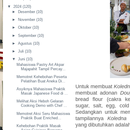
▼
2024
(120)
►
Desember
(10)
►
November
(10)
►
Oktober
(10)
►
September
(10)
►
Agustus
(10)
►
Juli
(10)
▼
Juni
(10)
Mahasiswa Pastry Art Akpar
Majapahit Tampil Percay...
Memotret Kehebohan Peserta
Pelatihan Buat Aneka Di...
Untuk membuat
Koledn
Asyiknya Mahasiswa Praktik
membuat adonan
Dou
Masak Japanese Food di ...
bread flour (cakra k
Melihat Aksi Heboh Gelaran
sugar, salt, egg, col
Cooking Demo with Chef ...
Sedangkan untuk me
Memotret Aksi Seru Mahasiswa
tampilannya
Koledna 
Praktik Buat Enriched...
yang dibutuhkan adalah
Kehebohan Praktik Masak