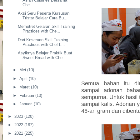
Asian Cuisines Bersama
Che...
Aksi Seru Peserta Kursusan
Tristar Belajar Cara Bu...
Memotret Gelaran Skill Training
Practices with Che...
Dari Keseruan Skill Training
Practices with Chef L...
Asyiknya Belajar Praktik Buat
Sweet Bread with Che...
►
Mei
(10)
►
April
(10)
Semua bahan itu d
►
Maret
(10)
sampai adonan bahan
►
Februari
(10)
sempurna. Untuk hasil te
sampai kalis. Adonan ya
►
Januari
(10)
45-an gram dan dibentu
►
2023
(120)
►
2022
(167)
►
2021
(225)