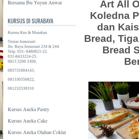
Art All 
Bersama Ibu Yuyun Anwar
Koledna P
KURSUS DI SURABAYA
dan Kais
Kursus Kue & Masakan
Bread, Tiga
Tristar Jemursari
Jln. Raya Jemursari 234 & 244.
Bread S
Telp: 031- 8480821-22.
031-8433224-25.
Be
0813 3200 3300,
085731804143,
081330350822,
081232539310
Kursus Aneka Pastry
Kursus Aneka Cake
Kursus Aneka Olahan Coklat