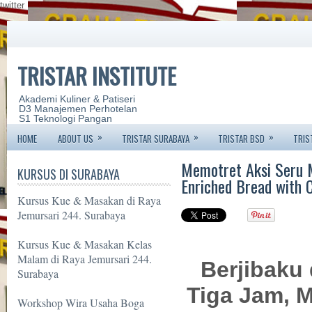
twitter
TRISTAR INSTITUTE
Akademi Kuliner & Patiseri
D3 Manajemen Perhotelan
S1 Teknologi Pangan
»
»
»
HOME
ABOUT US
TRISTAR SURABAYA
TRISTAR BSD
TRIS
Memotret Aksi Seru 
KURSUS DI SURABAYA
Enriched Bread with 
Kursus Kue & Masakan di Raya
Jemursari 244. Surabaya
Kursus Kue & Masakan Kelas
Malam di Raya Jemursari 244.
Berjibaku 
Surabaya
Tiga Jam, 
Workshop Wira Usaha Boga