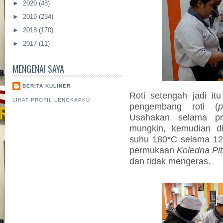
►
2020
(48)
►
2019
(234)
►
2018
(170)
►
2017
(11)
MENGENAI SAYA
BERITA KULINER
Roti setengah jadi itu
LIHAT PROFIL LENGKAPKU
pengembang roti (
p
Usahakan selama p
mungkin, kemudian d
suhu 180*C selama 12-
permukaan
Koledna Pi
dan tidak mengeras.