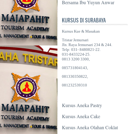
Bersama Ibu Yuyun Anwar
KURSUS DI SURABAYA
Kursus Kue & Masakan
Tristar Jemursari
Jln. Raya Jemursari 234 & 244.
Telp: 031- 8480821-22.
031-8433224-25.
0813 3200 3300,
085731804143,
081330350822,
081232539310
Kursus Aneka Pastry
Kursus Aneka Cake
Kursus Aneka Olahan Coklat