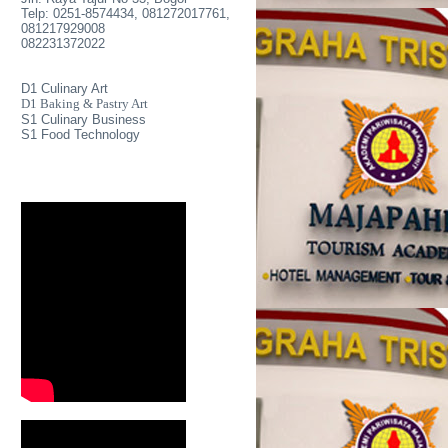
Telp: 0251-8574434, 081272017761,
081217929008
082231372022
D1 Culinary Art
D1 Baking & Pastry Art
S1 Culinary Business
S1 Food Technology