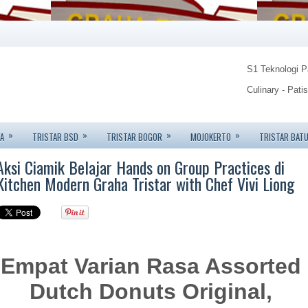
S1 Teknologi 
Culinary - Pati
Food Technolo
»
»
»
»
A
TRISTAR BSD
TRISTAR BOGOR
MOJOKERTO
TRISTAR BAT
Tristar Institu
Aksi Ciamik Belajar Hands on Group Practices di
Info: 08123450
Kitchen Modern Graha Tristar with Chef Vivi Liong
Empat Varian Rasa Assorted
Dutch Donuts Original,