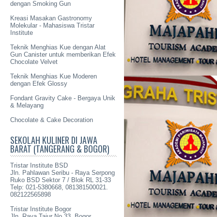
dengan Smoking Gun
Kreasi Masakan Gastronomy
Molekular - Mahasiswa Tristar
Institute
Teknik Menghias Kue dengan Alat
Gun Canister untuk memberikan Efek
Chocolate Velvet
Teknik Menghias Kue Moderen
dengan Efek Glossy
Fondant Gravity Cake - Bergaya Unik
& Melayang
Chocolate & Cake Decoration
SEKOLAH KULINER DI JAWA
BARAT (TANGERANG & BOGOR)
Tristar Institute BSD
Jln. Pahlawan Seribu - Raya Serpong
Ruko BSD Sektor 7 / Blok RL 31-33
Telp: 021-5380668, 081381500021.
082122565898
Tristar Institute Bogor
Jln. Raya Tajur No 33, Bogor