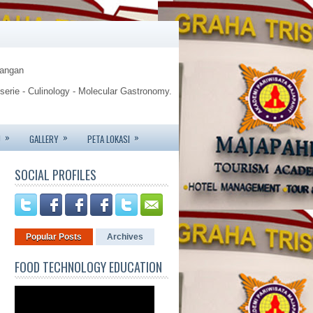
Pangan
sserie - Culinology - Molecular Gastronomy.
gy.
»
»
»
U
GALLERY
PETA LOKASI
te - Jemursari 244 - Surabaya
SOCIAL PROFILES
6426 - 081233752227.
Popular Posts
Archives
FOOD TECHNOLOGY EDUCATION