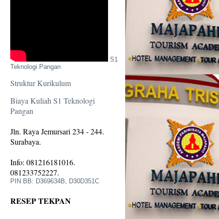
S1
Teknologi Pangan
Struktur Kurikulum
Biaya Kuliah S1 Teknologi
Pangan
Jln. Raya Jemursari 234 - 244.
Surabaya.
Info: 081216181016.
081233752227.
PIN BB: D369634B, D30D351C
RESEP TEKPAN