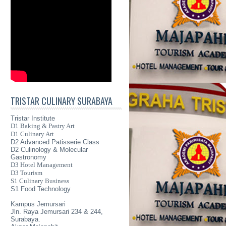
TRISTAR CULINARY SURABAYA
Tristar Institute
D1 Baking & Pastry Art
D1 Culinary Art
D2 Advanced Patisserie Class
D2 Culinology & Molecular
Gastronomy
D3 Hotel Management
D3 Tourism
S1 Culinary Business
S1 Food Technology
Kampus Jemursari
Jln. Raya Jemursari 234 & 244,
Surabaya.