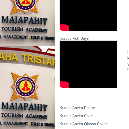
Kursus Roti Unyil
Kursus Aneka Pastry
Kursus Aneka Cake
Kursus Aneka Olahan Coklat