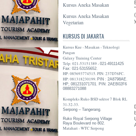
Kursus Aneka Masakan
”
Kursus Aneka Masakan
Vegetarian
KURSUS DI JAKARTA
Kursus Kue - Masakan - Teknologi
Pangan
Galaxy Training Center
Telp: 021-53151389 -
021-49111425
Fax: 021-53155652.
HP: 085693774515. PIN: 237D76FC.
HP: 081318230199.
PIN : 2A8798AE.
HP; 081231071701. PIN: 2AEB02F6
08883271088
Kompleks Ruko BSD sektor 7 Blok RL
31-32-33.
Serpong – Tangerang.
Ruko Royal Serpong Village
Raya Boulevard no 802.
Matahari - WTC Serpong