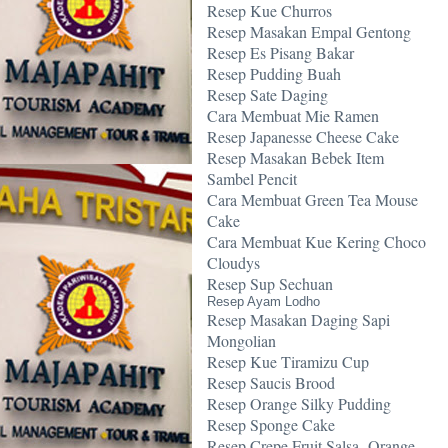
Resep Kue Churros
Resep Masakan Empal Gentong
Resep Es Pisang Bakar
Resep Pudding Buah
Resep Sate Daging
Cara Membuat Mie Ramen
Resep Japanesse Cheese Cake
Resep Masakan Bebek Item
Sambel Pencit
Cara Membuat Green Tea Mouse
Cake
Cara Membuat Kue Kering Choco
Cloudys
Resep Sup Sechuan
Resep Ayam Lodho
Resep Masakan Daging Sapi
Mongolian
Resep Kue Tiramizu Cup
Resep Saucis Brood
Resep Orange Silky Pudding
Resep Sponge Cake
Resep Crepe Fruit Salsa -Orange