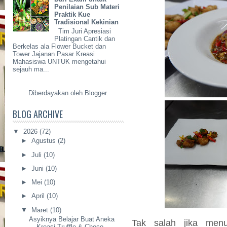
Penilaian Sub Materi
Praktik Kue
Tradisional Kekinian
Tim Juri Apresiasi
Platingan Cantik dan
Berkelas ala Flower Bucket dan
Tower Jajanan Pasar Kreasi
Mahasiswa UNTUK mengetahui
sejauh ma...
Diberdayakan oleh
Blogger
.
BLOG ARCHIVE
▼
2026
(72)
►
Agustus
(2)
►
Juli
(10)
►
Juni
(10)
►
Mei
(10)
►
April
(10)
▼
Maret
(10)
Asyiknya Belajar Buat Aneka
Tak salah jika men
Kreasi Truffle & Choco...