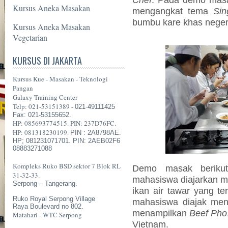
Kursus Aneka Masakan
mengangkat tema
Sin
bumbu kare khas neger
Kursus Aneka Masakan
Vegetarian
KURSUS DI JAKARTA
Kursus Kue - Masakan - Teknologi
Pangan
Galaxy Training Center
Telp: 021-53151389 -
021-49111425
Fax: 021-53155652.
HP: 085693774515. PIN: 237D76FC.
HP: 081318230199.
PIN : 2A8798AE.
HP; 081231071701. PIN: 2AEB02F6
08883271088
Kompleks Ruko BSD sektor 7 Blok RL
Demo masak berikut
31-32-33.
mahasiswa diajarkan 
Serpong – Tangerang.
ikan air tawar yang te
Ruko Royal Serpong Village
mahasiswa diajak men
Raya Boulevard no 802.
menampilkan
Beef Pho
Matahari - WTC Serpong
Vietnam.