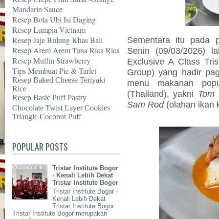
Mandarin Sauce
Resep Bola Ubi Isi Daging
Resep Lumpia Vietnam
Resep Jaje Bulung Khas Bali
Sementara itu pada p
Resep Arem Arem Tuna Rica Rica
Senin (09/03/2026) l
Resep Muffin Strawberry
Exclusive A Class Tri
Tips Membuat Pie & Tarlet
Group) yang hadir pag
Resep Baked Cheese Teriyaki
menu makanan popul
Rice
(Thailand),
yakni
Tom
Resep Basic Puff Pastry
Sam Rod
(olahan ikan
Chocolate Twist Layer Cookies
Triangle Coconut Puff
POPULAR POSTS
Tristar Institute Bogor
- Kenali Lebih Dekat
Tristar Institute Bogor
Tristar Institute Bogor -
Kenali Lebih Dekat
Tristar Institute Bogor
Tristar Institute Bogor merupakan