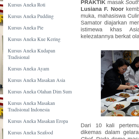
PRAKTIK
masak
Sout
Kursus Aneka Roti
Lusiana F. Noor
kemba
muka, mahasiswa Culina
Kursus Aneka Pudding
Samator diajarkan me
Kursus Aneka Pie
istimewa khas Asi
kelezatannya berkat o
Kursus Aneka Kue Kering
Kursus Aneka Kudapan
Tradisional
Kursus Aneka Ayam
Kursus Aneka Masakan Asia
Kursus Aneka Olahan Dim Sum
Kursus Aneka Masakan
Tradisional Indonesia
Kursus Aneka Masakan Eropa
Dari 10 kali pertemu
dikemas dalam gelar
Kursus Aneka Seafood
Chef
. Pada demo masa