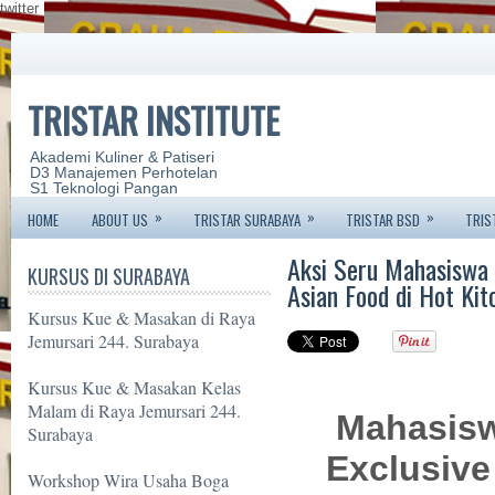
twitter
TRISTAR INSTITUTE
Akademi Kuliner & Patiseri
D3 Manajemen Perhotelan
S1 Teknologi Pangan
»
»
»
HOME
ABOUT US
TRISTAR SURABAYA
TRISTAR BSD
TRIS
Aksi Seru Mahasiswa 
KURSUS DI SURABAYA
Asian Food di Hot Ki
Kursus Kue & Masakan di Raya
Jemursari 244. Surabaya
Kursus Kue & Masakan Kelas
Malam di Raya Jemursari 244.
Mahasisw
Surabaya
Exclusive 
Workshop Wira Usaha Boga