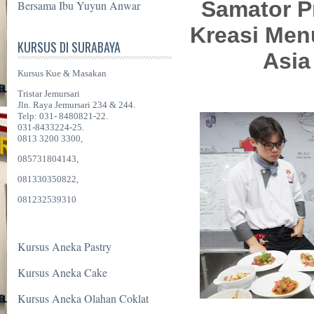
Samator P
Bersama Ibu Yuyun Anwar
Kreasi Me
KURSUS DI SURABAYA
Asia
Kursus Kue & Masakan
Tristar Jemursari
Jln. Raya Jemursari 234 & 244.
Telp: 031- 8480821-22.
031-8433224-25.
0813 3200 3300,
085731804143,
081330350822,
081232539310
Kursus Aneka Pastry
Kursus Aneka Cake
Kursus Aneka Olahan Coklat