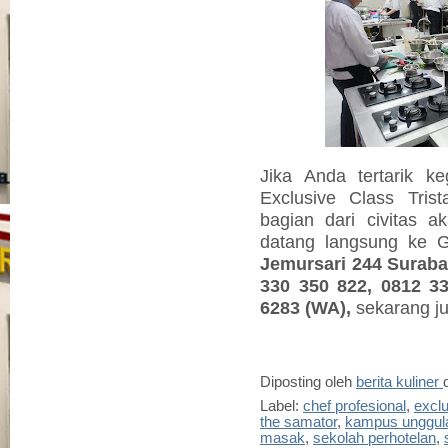
Jika Anda tertarik k
Exclusive Class Tris
bagian dari civitas a
datang langsung ke
Jemursari 244 Surabay
330 350 822, 0812 3
6283 (WA),
sekarang j
Diposting oleh
berita kuliner
Label:
chef profesional
,
exclu
the samator
,
kampus unggul
masak
,
sekolah perhotelan
,