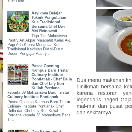
suatu lem...
Asyiknya Belajar
Teknik Pengolahan
Kue Tradisional
Bersama Chef Dwi
Mei Retnowati
Tiga Tim Mahasiswa
Pastry Art Akpar Majapahit Kelas A-1
Pagi Adu Kreasi Menghias Kue
Tradisional Kekinian DIAM-DIAM
Dosen Pengajar Pastry ...
Pasca Opening
Kampus Baru Tristar
Culinary Institute
Pontianak - Chef Della
Dua menu makanan khas 
dan Chef Lily Beri
dinilkmati bersama kel
Kuliah Perdana
karena restoran y
kepada 38 Mahasiswa Baru Tristar
Culinary Institute Pontianak
legendaris negeri Gaj
Pasca Opening Kampus Baru Tristar
mal-mal dan pusat per
Culinary Institute Pontianak Chef
Della dan Chef Lily Beri Kuliah
dan sekitarnya.
Perdana kepada 38 Mahasiswa Baru
Tr...
Dari Exam untuk