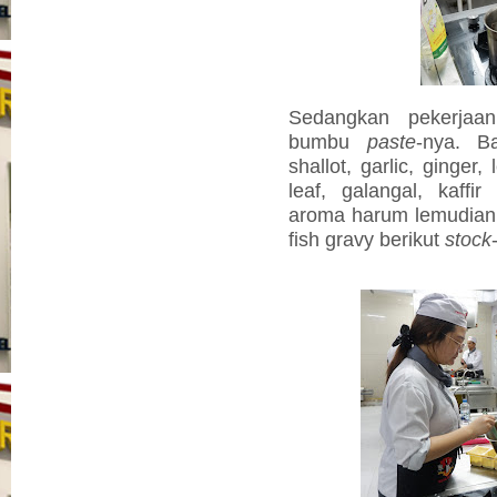
Sedangkan pekerjaa
bumbu
paste
-nya. B
shallot, garlic, ginger,
leaf, galangal, kaffir 
aroma harum lemudia
fish gravy berikut
stock