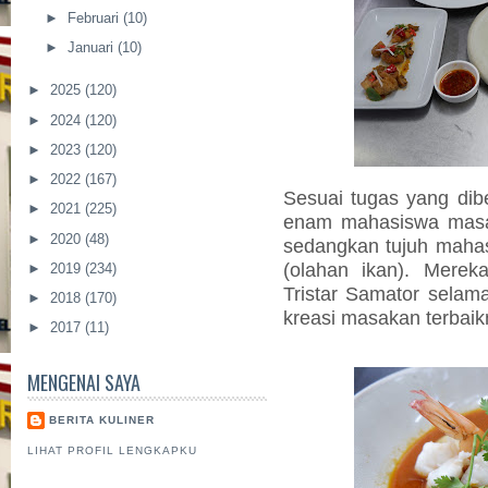
►
Februari
(10)
►
Januari
(10)
►
2025
(120)
►
2024
(120)
►
2023
(120)
►
2022
(167)
Sesuai tugas yang di
►
2021
(225)
enam mahasiswa ma
►
2020
(48)
sedangkan tujuh maha
(olahan ikan). Merek
►
2019
(234)
Tristar Samator sela
►
2018
(170)
kreasi masakan terbaik
►
2017
(11)
MENGENAI SAYA
BERITA KULINER
LIHAT PROFIL LENGKAPKU