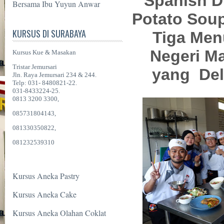
Spanish D
Bersama Ibu Yuyun Anwar
Potato Soup
KURSUS DI SURABAYA
Tiga Men
Negeri M
Kursus Kue & Masakan
Tristar Jemursari
yang Del
Jln. Raya Jemursari 234 & 244.
Telp: 031- 8480821-22.
031-8433224-25.
0813 3200 3300,
085731804143,
081330350822,
081232539310
Kursus Aneka Pastry
Kursus Aneka Cake
Kursus Aneka Olahan Coklat