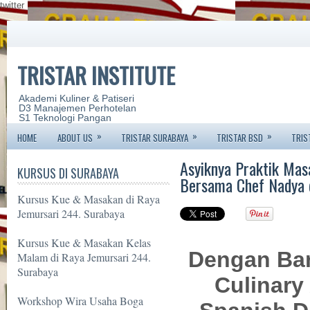
twitter
TRISTAR INSTITUTE
Akademi Kuliner & Patiseri
D3 Manajemen Perhotelan
S1 Teknologi Pangan
»
»
»
HOME
ABOUT US
TRISTAR SURABAYA
TRISTAR BSD
TRIS
Asyiknya Praktik Mas
KURSUS DI SURABAYA
Bersama Chef Nadya d
Kursus Kue & Masakan di Raya
Jemursari 244. Surabaya
Kursus Kue & Masakan Kelas
Dengan Ba
Malam di Raya Jemursari 244.
Surabaya
Culinary
Workshop Wira Usaha Boga