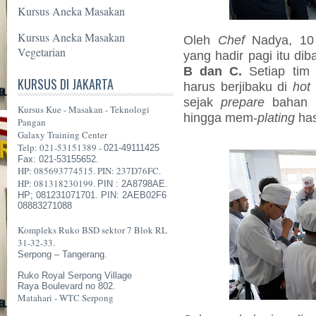
Kursus Aneka Masakan
Kursus Aneka Masakan
Oleh
Chef
Nadya, 10 
Vegetarian
yang hadir pagi itu dib
B dan C.
Setiap tim 
KURSUS DI JAKARTA
harus berjibaku di
hot 
sejak
prepare
bahan
Kursus Kue - Masakan - Teknologi
hingga mem-
plating
has
Pangan
Galaxy Training Center
Telp: 021-53151389 -
021-49111425
Fax: 021-53155652.
HP: 085693774515. PIN: 237D76FC.
HP: 081318230199.
PIN : 2A8798AE.
HP; 081231071701. PIN: 2AEB02F6
08883271088
Kompleks Ruko BSD sektor 7 Blok RL
31-32-33.
Serpong – Tangerang.
Ruko Royal Serpong Village
Raya Boulevard no 802.
Matahari - WTC Serpong