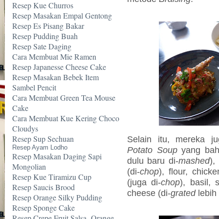
Resep Kue Churros
Resep Masakan Empal Gentong
Resep Es Pisang Bakar
Resep Pudding Buah
Resep Sate Daging
Cara Membuat Mie Ramen
Resep Japanesse Cheese Cake
Resep Masakan Bebek Item
Sambel Pencit
Cara Membuat Green Tea Mouse
Cake
Cara Membuat Kue Kering Choco
Cloudys
Resep Sup Sechuan
Selain itu, mereka 
Resep Ayam Lodho
Potato Soup
yang baha
Resep Masakan Daging Sapi
dulu baru di-
mashed
),
Mongolian
(di-
chop
), flour, chick
Resep Kue Tiramizu Cup
(juga di-
chop
), basil,
Resep Saucis Brood
cheese (di-
grated
lebih 
Resep Orange Silky Pudding
Resep Sponge Cake
Resep Crepe Fruit Salsa -Orange