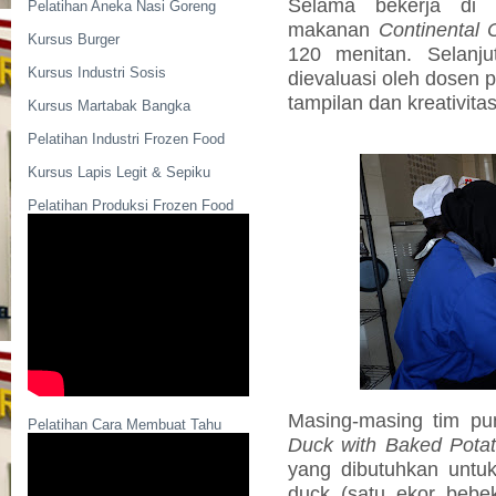
Selama bekerja di 
Pelatihan Aneka Nasi Goreng
makanan
Continental 
Kursus Burger
120 menitan. Selanju
Kursus Industri Sosis
dievaluasi oleh dosen 
tampilan dan kreativitas
Kursus Martabak Bangka
Pelatihan Industri Frozen Food
Kursus Lapis Legit & Sepiku
Pelatihan Produksi Frozen Food
Masing-masing tim p
Pelatihan Cara Membuat Tahu
Duck with Baked Pota
yang dibutuhkan unt
duck (satu ekor bebe