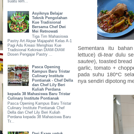
suatu lem...
Asyiknya Belajar
Teknik Pengolahan
Kue Tradisional
Bersama Chef Dwi
Mei Retnowati
Tiga Tim Mahasiswa
Pastry Art Akpar Majapahit Kelas A-1
Pagi Adu Kreasi Menghias Kue
Sementara itu bahan 
Tradisional Kekinian DIAM-DIAM
lettuce) di-
tear
dulu se
Dosen Pengajar Pastry ...
sautee
), toasted bread 
Pasca Opening
garlic, tomato + chopp
Kampus Baru Tristar
pada suhu 180*C sela
Culinary Institute
nya sendiri dipotong m
Pontianak - Chef Della
dan Chef Lily Beri
Kuliah Perdana
kepada 38 Mahasiswa Baru Tristar
Culinary Institute Pontianak
Pasca Opening Kampus Baru Tristar
Culinary Institute Pontianak Chef
Della dan Chef Lily Beri Kuliah
Perdana kepada 38 Mahasiswa Baru
Tr...
Dari Exam untuk