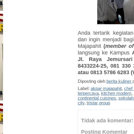
Anda tertarik kegiata
dan ingin menjadi bagi
Majapahit
(
member of
langsung ke Kampus
Jl. Raya Jemursari
8433224-25, 081 330 
atau 0813 5786 6283 
Diposting oleh
berita kuliner
Label:
akpar majapahit
,
chef 
terpercaya
,
kitchen modern
,
continental cuisines
,
sekola
city
,
tristar group
Tidak ada komentar:
Posting Komentar