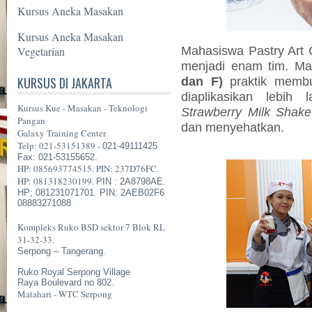
Kursus Aneka Masakan
Kursus Aneka Masakan
Mahasiswa Pastry Art C
Vegetarian
menjadi enam tim. Ma
KURSUS DI JAKARTA
dan F)
praktik memb
diaplikasikan lebi
Kursus Kue - Masakan - Teknologi
Strawberry Milk Shake
Pangan
dan menyehatkan.
Galaxy Training Center
Telp: 021-53151389 -
021-49111425
Fax: 021-53155652.
HP: 085693774515. PIN: 237D76FC.
HP: 081318230199.
PIN : 2A8798AE.
HP; 081231071701. PIN: 2AEB02F6
08883271088
Kompleks Ruko BSD sektor 7 Blok RL
31-32-33.
Serpong – Tangerang.
Ruko Royal Serpong Village
Raya Boulevard no 802.
Matahari - WTC Serpong