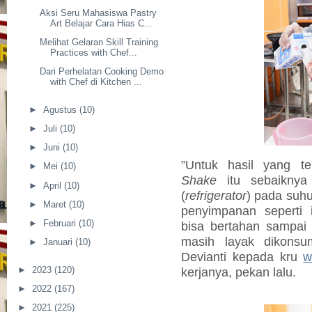
Aksi Seru Mahasiswa Pastry
Art Belajar Cara Hias C...
Melihat Gelaran Skill Training
Practices with Chef...
Dari Perhelatan Cooking Demo
with Chef di Kitchen ...
►
Agustus
(10)
►
Juli
(10)
►
Juni
(10)
”Untuk hasil yang t
►
Mei
(10)
Shake
itu sebaiknya 
►
April
(10)
(
refrigerator
) pada suhu
►
Maret
(10)
penyimpanan seperti 
►
Februari
(10)
bisa bertahan sampai
masih layak dikonsu
►
Januari
(10)
Devianti kepada kru
w
►
2023
(120)
kerjanya, pekan lalu.
►
2022
(167)
►
2021
(225)