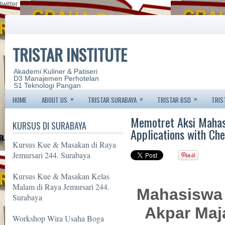
twitter
TRISTAR INSTITUTE
Akademi Kuliner & Patiseri
D3 Manajemen Perhotelan
S1 Teknologi Pangan
»
»
»
HOME
ABOUT US
TRISTAR SURABAYA
TRISTAR BSD
TRIS
Memotret Aksi Mahas
KURSUS DI SURABAYA
Applications with Ch
Kursus Kue & Masakan di Raya
Jemursari 244. Surabaya
Kursus Kue & Masakan Kelas
Malam di Raya Jemursari 244.
Mahasiswa 
Surabaya
Akpar Maj
Workshop Wira Usaha Boga