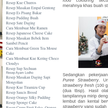
food colouring
secuk
Resep Kue Churros
merahnya khas buah st
Resep Masakan Empal Gentong
Resep Es Pisang Bakar
Resep Pudding Buah
Resep Sate Daging
Cara Membuat Mie Ramen
Resep Japanesse Cheese Cake
Resep Masakan Bebek Item
Sambel Pencit
Cara Membuat Green Tea Mouse
Cake
Cara Membuat Kue Kering Choco
Cloudys
Resep Sup Sechuan
Resep Ayam Lodho
Sedangkan pekerjaa
Resep Masakan Daging Sapi
Puree
Strawberry
. Un
Mongolian
strawberry fresh
(100 
Resep Kue Tiramizu Cup
(dua tbsp). Hasil o
Resep Saucis Brood
tampilannya mirip deng
Resep Orange Silky Pudding
lembut dan kental be
Resep Sponge Cake
strawberry
yang sudah
Resep Crepe Fruit Salsa -Orange