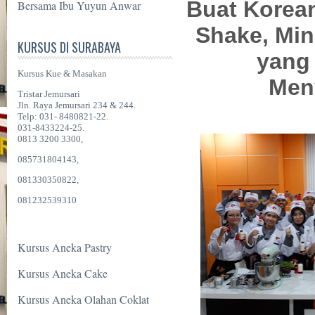
Buat Korean
Bersama Ibu Yuyun Anwar
Shake, Mi
KURSUS DI SURABAYA
yang
Kursus Kue & Masakan
Men
Tristar Jemursari
Jln. Raya Jemursari 234 & 244.
Telp: 031- 8480821-22.
031-8433224-25.
0813 3200 3300,
085731804143,
081330350822,
081232539310
Kursus Aneka Pastry
Kursus Aneka Cake
Kursus Aneka Olahan Coklat