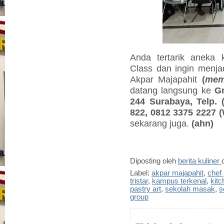
Anda tertarik aneka 
Class dan ingin menjad
Akpar Majapahit
(
mem
datang langsung ke
Gr
244 Surabaya, Telp. 
822, 0812 3375 2227 
sekarang juga.
(ahn)
Diposting oleh
berita kuliner
Label:
akpar majapahit
,
chef 
tristar
,
kampus terkenal
,
kitc
pastry art
,
sekolah masak
,
s
group