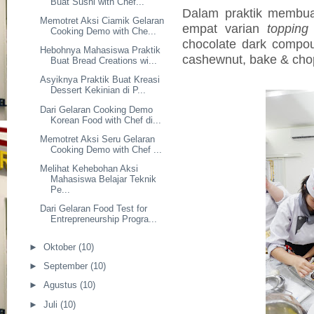
Buat Sushi with Chef...
Dalam praktik membu
Memotret Aksi Ciamik Gelaran
empat varian
topping
Cooking Demo with Che...
chocolate dark compo
Hebohnya Mahasiswa Praktik
cashewnut, bake & chop
Buat Bread Creations wi...
Asyiknya Praktik Buat Kreasi
Dessert Kekinian di P...
Dari Gelaran Cooking Demo
Korean Food with Chef di...
Memotret Aksi Seru Gelaran
Cooking Demo with Chef ...
Melihat Kehebohan Aksi
Mahasiswa Belajar Teknik
Pe...
Dari Gelaran Food Test for
Entrepreneurship Progra...
►
Oktober
(10)
►
September
(10)
►
Agustus
(10)
►
Juli
(10)