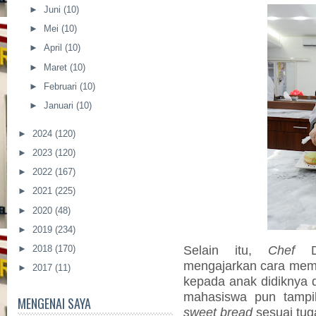
►
Juni
(10)
►
Mei
(10)
►
April
(10)
►
Maret
(10)
►
Februari
(10)
►
Januari
(10)
►
2024
(120)
►
2023
(120)
►
2022
(167)
►
2021
(225)
►
2020
(48)
►
2019
(234)
Selain itu,
Chef
►
2018
(170)
mengajarkan cara me
►
2017
(11)
kepada anak didiknya d
mahasiswa pun tamp
MENGENAI SAYA
sweet bread
sesuai tug