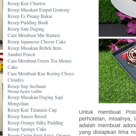
Resep Kue Churros
Resep Masakan Empal Gentong
Resep Es Pisang Bakar
Resep Pudding Buah
Resep Sate Daging
Cara Membuat Mie Ramen
Resep Japanesse Cheese Cake
Resep Masakan Bebek Item
Sambel Pencit
Cara Membuat Green Tea Mouse
Cake
Cara Membuat Kue Kering Choco
Cloudys
Resep Sup Sechuan
Resep Ayam Lodho
Resep Masakan Daging Sapi
Mongolian
Resep Kue Tiramizu Cup
Untuk membuat
Pot
Resep Saucis Brood
perhotelan, misalnya,
Resep Orange Silky Pudding
adalah membuat ado
Resep Sponge Cake
yang disiapkan lima 
Resep Crepe Fruit Salsa -Orange