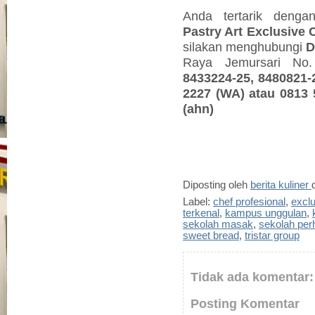
Anda tertarik deng
Pastry Art Exclusive
silakan menghubungi
D
Raya Jemursari No.
8433224-25, 8480821-
2227 (WA) atau 0813
(ahn)
Diposting oleh
berita kuliner
Label:
chef profesional
,
exclu
terkenal
,
kampus unggulan
,
sekolah masak
,
sekolah per
sweet bread
,
tristar group
Tidak ada komentar:
Posting Komentar