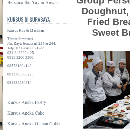
Group Pers
Bersama Ibu Yuyun Anwar
Doughnut,
KURSUS DI SURABAYA
Fried Bre
Sweet B
Kursus Kue & Masakan
Tristar Jemursari
Jln. Raya Jemursari 234 & 244.
Telp: 031- 8480821-22.
031-8433224-25.
0813 3200 3300,
085731804143,
081330350822,
081232539310
Kursus Aneka Pastry
Kursus Aneka Cake
Kursus Aneka Olahan Coklat