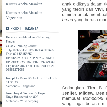
Kursus Aneka Masakan
anak didiknya dalam t
yang terdiri dari
Vivi,
Kursus Aneka Masakan
diminta untuk membua
Vegetarian
bread
yang berasa manis
KURSUS DI JAKARTA
Kursus Kue - Masakan - Teknologi
Pangan
Galaxy Training Center
Telp: 021-53151389 -
021-49111425
Fax: 021-53155652.
HP: 085693774515. PIN: 237D76FC.
HP: 081318230199.
PIN : 2A8798AE.
HP; 081231071701. PIN: 2AEB02F6
08883271088
Kompleks Ruko BSD sektor 7 Blok RL
31-32-33.
Serpong – Tangerang.
Sedangkan
Tim B
(t
Jenifer, Mildew, Deni
Ruko Royal Serpong Village
Raya Boulevard no 802.
membuat
Bomboloni
(
Matahari - WTC Serpong
yang juga berasa ma