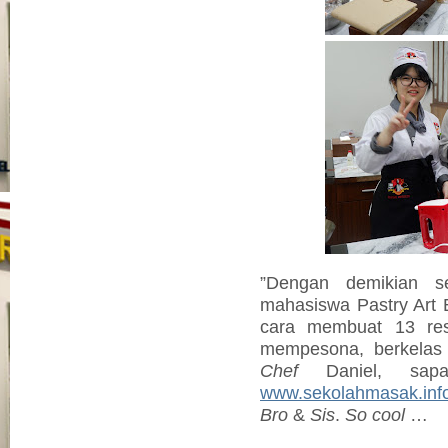
”Dengan demikian s
mahasiswa Pastry Art E
cara membuat 13 r
mempesona, berkelas 
Chef
Daniel, sa
www.sekolahmasak.inf
Bro
&
Sis
.
So cool
…