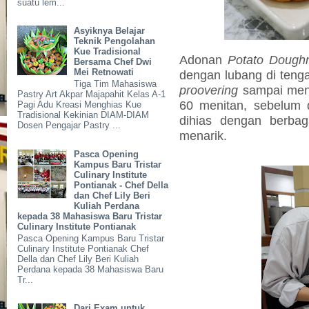
suatu lem...
Asyiknya Belajar
Teknik Pengolahan
Kue Tradisional
Adonan
Potato Dough
Bersama Chef Dwi
Mei Retnowati
dengan lubang di teng
Tiga Tim Mahasiswa
proovering
sampai men
Pastry Art Akpar Majapahit Kelas A-1
60 menitan, sebelum d
Pagi Adu Kreasi Menghias Kue
Tradisional Kekinian DIAM-DIAM
dihias dengan berba
Dosen Pengajar Pastry ...
menarik.
Pasca Opening
Kampus Baru Tristar
Culinary Institute
Pontianak - Chef Della
dan Chef Lily Beri
Kuliah Perdana
kepada 38 Mahasiswa Baru Tristar
Culinary Institute Pontianak
Pasca Opening Kampus Baru Tristar
Culinary Institute Pontianak Chef
Della dan Chef Lily Beri Kuliah
Perdana kepada 38 Mahasiswa Baru
Tr...
Dari Exam untuk