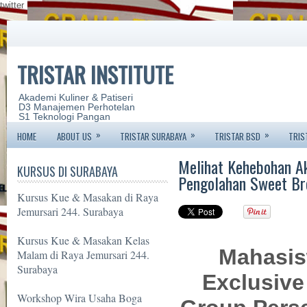
twitter
TRISTAR INSTITUTE
Akademi Kuliner & Patiseri
D3 Manajemen Perhotelan
S1 Teknologi Pangan
»
»
»
HOME
ABOUT US
TRISTAR SURABAYA
TRISTAR BSD
TRIS
Melihat Kehebohan Ak
KURSUS DI SURABAYA
Pengolahan Sweet Bre
Kursus Kue & Masakan di Raya
Jemursari 244. Surabaya
Kursus Kue & Masakan Kelas
Mahasis
Malam di Raya Jemursari 244.
Surabaya
Exclusive 
Workshop Wira Usaha Boga