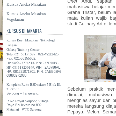
Chef
Andi, sapaan a
Kursus Aneka Masakan
mahasiswa belajar mem
Graha Tristar, belum l
Kursus Aneka Masakan
mata kuliah wajib b
Vegetarian
studi Culinary Art di le
KURSUS DI JAKARTA
Kursus Kue - Masakan - Teknologi
Pangan
Galaxy Training Center
Telp: 021-53151389 -
021-49111425
Fax: 021-53155652.
HP: 085693774515. PIN: 237D76FC.
HP: 081318230199.
PIN : 2A8798AE.
HP; 081231071701. PIN: 2AEB02F6
08883271088
Kompleks Ruko BSD sektor 7 Blok RL
Sebelum praktik men
31-32-33.
Serpong – Tangerang.
dimulai, mahasiswa 
menghias sayur dan bu
Ruko Royal Serpong Village
Raya Boulevard no 802.
mereka langsung diaja
Matahari - WTC Serpong
Pepaya, Melon, Seman