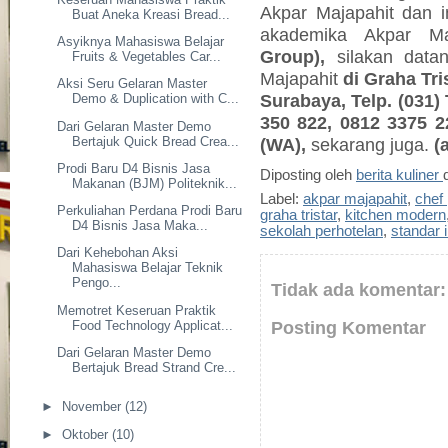
Akpar Majapahit dan in
Buat Aneka Kreasi Bread...
akademika Akpar M
Asyiknya Mahasiswa Belajar
Group),
silakan data
Fruits & Vegetables Car...
Majapahit
di Graha Tri
Aksi Seru Gelaran Master
Surabaya, Telp. (031) 
Demo & Duplication with C...
350 822, 0812 3375 2
Dari Gelaran Master Demo
Bertajuk Quick Bread Crea...
(WA),
sekarang juga.
(
Prodi Baru D4 Bisnis Jasa
Diposting oleh
berita kuliner
Makanan (BJM) Politeknik...
Label:
akpar majapahit
,
chef 
Perkuliahan Perdana Prodi Baru
graha tristar
,
kitchen modern
D4 Bisnis Jasa Maka...
sekolah perhotelan
,
standar i
Dari Kehebohan Aksi
Mahasiswa Belajar Teknik
Pengo...
Tidak ada komentar:
Memotret Keseruan Praktik
Posting Komentar
Food Technology Applicat...
Dari Gelaran Master Demo
Bertajuk Bread Strand Cre...
►
November
(12)
►
Oktober
(10)