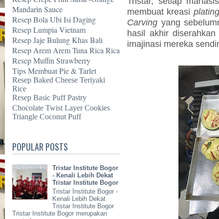
Tristar, setiap mahasi
Mandarin Sauce
membuat kreasi
platin
Resep Bola Ubi Isi Daging
Carving
yang sebelumn
Resep Lumpia Vietnam
hasil akhir diserahka
Resep Jaje Bulung Khas Bali
imajinasi mereka sendir
Resep Arem Arem Tuna Rica Rica
Resep Muffin Strawberry
Tips Membuat Pie & Tarlet
Resep Baked Cheese Teriyaki
Rice
Resep Basic Puff Pastry
Chocolate Twist Layer Cookies
Triangle Coconut Puff
POPULAR POSTS
Tristar Institute Bogor
- Kenali Lebih Dekat
Tristar Institute Bogor
Tristar Institute Bogor -
Kenali Lebih Dekat
Tristar Institute Bogor
Tristar Institute Bogor merupakan