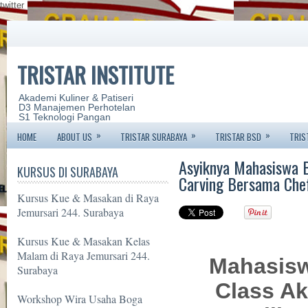
twitter
TRISTAR INSTITUTE
Akademi Kuliner & Patiseri
D3 Manajemen Perhotelan
S1 Teknologi Pangan
»
»
»
HOME
ABOUT US
TRISTAR SURABAYA
TRISTAR BSD
TRIS
Asyiknya Mahasiswa B
KURSUS DI SURABAYA
Carving Bersama Chef
Kursus Kue & Masakan di Raya
Jemursari 244. Surabaya
Kursus Kue & Masakan Kelas
Malam di Raya Jemursari 244.
Mahasisw
Surabaya
Class Ak
Workshop Wira Usaha Boga