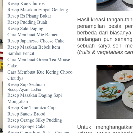
Resep Kue Churros
Resep Masakan Empal Gentong
Resep Es Pisang Bakar
Hasil kreasi tangan-ta
Resep Pudding Buah
penampilan pesta per
Resep Sate Daging
berbeda dari biasanya
Cara Membuat Mie Ramen
undangan pun senang 
Resep Japanesse Cheese Cake
sebuah karya seni me
Resep Masakan Bebek Item
(
fruits & vegetables car
Sambel Pencit
Cara Membuat Green Tea Mouse
Cake
Cara Membuat Kue Kering Choco
Cloudys
Resep Sup Sechuan
Resep Ayam Lodho
Resep Masakan Daging Sapi
Mongolian
Resep Kue Tiramizu Cup
Resep Saucis Brood
Resep Orange Silky Pudding
Resep Sponge Cake
Untuk menghangatka
Resep Crepe Fruit Salsa -Orange