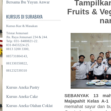
Tampilka
Bersama Ibu Yuyun Anwar
Fruits & Ve
KURSUS DI SURABAYA
na
Kursus Kue & Masakan
Tristar Jemursari
Jln. Raya Jemursari 234 & 244.
Telp: 031- 8480821-22.
031-8433224-25.
0813 3200 3300,
085731804143,
081330350822,
081232539310
Kursus Aneka Pastry
SEBANYAK
13
mah
Kursus Aneka Cake
Majapahit Kelas A-1 
Kursus Aneka Olahan Coklat
memahat sayur dan bu