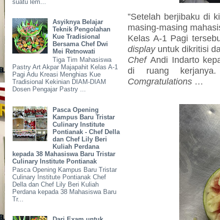
suatu lem...
”Setelah berjibaku di k
Asyiknya Belajar
masing-masing mahasis
Teknik Pengolahan
Kue Tradisional
Kelas A-1 Pagi tersebu
Bersama Chef Dwi
display
untuk dikritisi d
Mei Retnowati
Chef
Andi Indarto ke
Tiga Tim Mahasiswa
Pastry Art Akpar Majapahit Kelas A-1
di ruang kerjany
Pagi Adu Kreasi Menghias Kue
Comgratulations
…
Tradisional Kekinian DIAM-DIAM
Dosen Pengajar Pastry ...
Pasca Opening
Kampus Baru Tristar
Culinary Institute
Pontianak - Chef Della
dan Chef Lily Beri
Kuliah Perdana
kepada 38 Mahasiswa Baru Tristar
Culinary Institute Pontianak
Pasca Opening Kampus Baru Tristar
Culinary Institute Pontianak Chef
Della dan Chef Lily Beri Kuliah
Perdana kepada 38 Mahasiswa Baru
Tr...
Dari Exam untuk