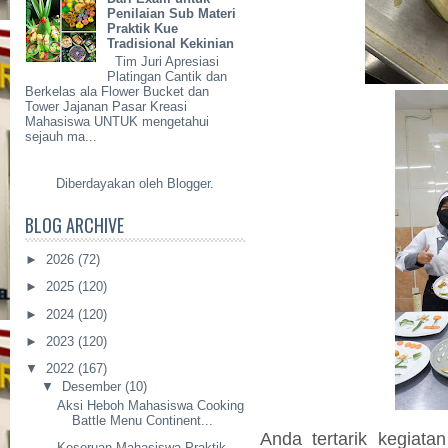
Penilaian Sub Materi
Praktik Kue
Tradisional Kekinian
Tim Juri Apresiasi
Platingan Cantik dan
Berkelas ala Flower Bucket dan
Tower Jajanan Pasar Kreasi
Mahasiswa UNTUK mengetahui
sejauh ma...
Diberdayakan oleh
Blogger
.
BLOG ARCHIVE
►
2026
(72)
►
2025
(120)
►
2024
(120)
►
2023
(120)
▼
2022
(167)
▼
Desember
(10)
Aksi Heboh Mahasiswa Cooking
Battle Menu Continent...
Anda tertarik kegiata
Keseruan Mahasiswa Praktik