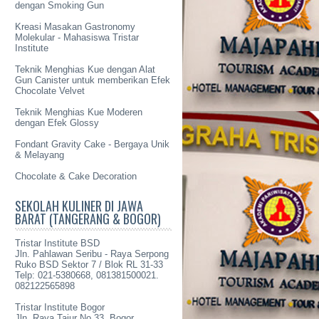
dengan Smoking Gun
Kreasi Masakan Gastronomy
Molekular - Mahasiswa Tristar
Institute
Teknik Menghias Kue dengan Alat
Gun Canister untuk memberikan Efek
Chocolate Velvet
Teknik Menghias Kue Moderen
dengan Efek Glossy
Fondant Gravity Cake - Bergaya Unik
& Melayang
Chocolate & Cake Decoration
SEKOLAH KULINER DI JAWA
BARAT (TANGERANG & BOGOR)
Tristar Institute BSD
Jln. Pahlawan Seribu - Raya Serpong
Ruko BSD Sektor 7 / Blok RL 31-33
Telp: 021-5380668, 081381500021.
082122565898
Tristar Institute Bogor
Jln. Raya Tajur No 33, Bogor