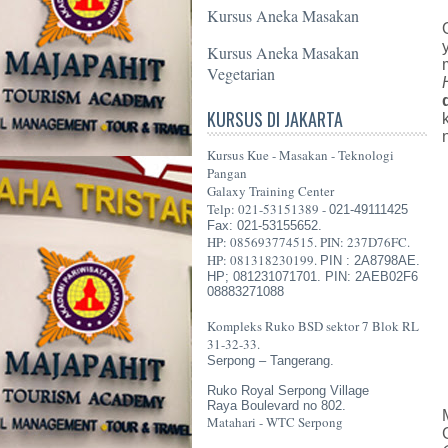
Kursus Aneka Masakan
Kursus Aneka Masakan
Vegetarian
KURSUS DI JAKARTA
Kursus Kue - Masakan - Teknologi
Pangan
Galaxy Training Center
Telp: 021-53151389 -
021-49111425
Fax: 021-53155652.
HP: 085693774515. PIN: 237D76FC.
HP: 081318230199.
PIN : 2A8798AE.
HP; 081231071701. PIN: 2AEB02F6
08883271088
Kompleks Ruko BSD sektor 7 Blok RL
31-32-33.
Serpong – Tangerang.
Ruko Royal Serpong Village
Raya Boulevard no 802.
Matahari - WTC Serpong