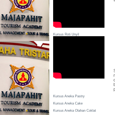
Kursus Roti Unyil
Kursus Aneka Pastry
Kursus Aneka Cake
Kursus Aneka Olahan Coklat