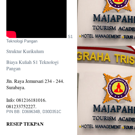
S1
Teknologi Pangan
Struktur Kurikulum
Biaya Kuliah S1 Teknologi
Pangan
Jln. Raya Jemursari 234 - 244.
Surabaya.
Info: 081216181016.
081233752227.
PIN BB: D369634B, D30D351C
RESEP TEKPAN