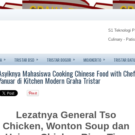
S1 Teknologi 
Culinary - Pati
Food Technolo
»
»
»
»
A
TRISTAR BSD
TRISTAR BOGOR
MOJOKERTO
TRISTAR BAT
Tristar Institu
Asyiknya Mahasiswa Cooking Chinese Food with Che
Info: 08123450
Yanuar di Kitchen Modern Graha Tristar
Lezatnya General Tso
Chicken, Wonton Soup dan