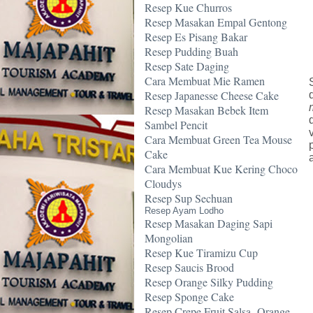
Resep Kue Churros
Resep Masakan Empal Gentong
Resep Es Pisang Bakar
Resep Pudding Buah
Resep Sate Daging
Cara Membuat Mie Ramen
Resep Japanesse Cheese Cake
Resep Masakan Bebek Item
Sambel Pencit
Cara Membuat Green Tea Mouse
Cake
Cara Membuat Kue Kering Choco
Cloudys
Resep Sup Sechuan
Resep Ayam Lodho
Resep Masakan Daging Sapi
Mongolian
Resep Kue Tiramizu Cup
Resep Saucis Brood
Resep Orange Silky Pudding
Resep Sponge Cake
Resep Crepe Fruit Salsa -Orange