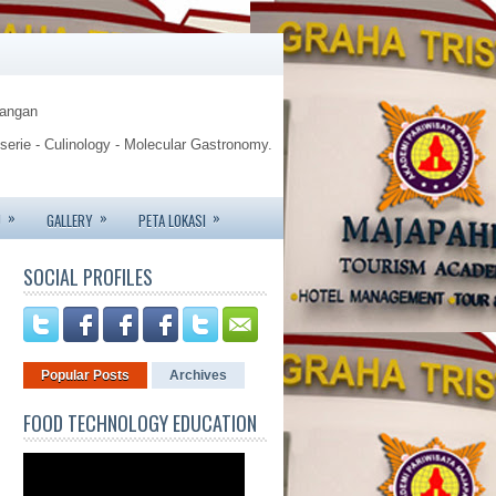
Pangan
sserie - Culinology - Molecular Gastronomy.
gy.
»
»
»
U
GALLERY
PETA LOKASI
te - Jemursari 244 - Surabaya
f
SOCIAL PROFILES
6426 - 081233752227.
Popular Posts
Archives
FOOD TECHNOLOGY EDUCATION