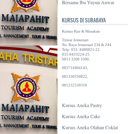
Bersama Ibu Yuyun Anwar
KURSUS DI SURABAYA
Kursus Kue & Masakan
Tristar Jemursari
Jln. Raya Jemursari 234 & 244.
Telp: 031- 8480821-22.
031-8433224-25.
0813 3200 3300,
085731804143,
081330350822,
081232539310
Kursus Aneka Pastry
Kursus Aneka Cake
Kursus Aneka Olahan Coklat