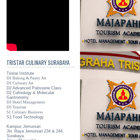
TRISTAR CULINARY SURABAYA
Tristar Institute
D1 Baking & Pastry Art
D1 Culinary Art
D2 Advanced Patisserie Class
D2 Culinology & Molecular
Gastronomy
D3 Hotel Management
D3 Tourism
S1 Culinary Business
S1 Food Technology
Kampus Jemursari
Jln. Raya Jemursari 234 & 244,
Surabaya.