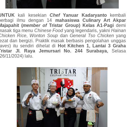
UNTUK
kali kesekian
Chef
Yanuar
Kadarya
nto
kembali
berbagi ilmu dengan 14
mahasiswa
Culinary Art Akpar
Majapahit (
member of
Tristar Group) Kelas A1-Pagi
demi
masak tiga menu
Chinese Food
yang legendaris, yakni
Hainan
Chicken Rice
,
Wonton
Soup
dan
General Tso Chicken
yang
lezat dan bergizi. Praktik masak berbasis pengolahan unggas
aves
) itu sendiri dihelat di
Hot Kitchen 1, Lantai 3 Graha
Tristar Jl. Raya Jemursari No. 244 Surabaya,
Selasa
(26/11/2024) lalu.