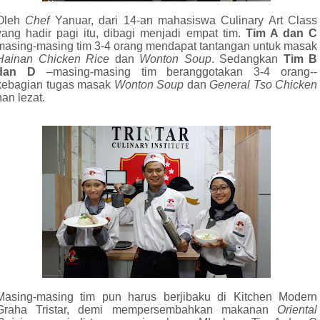
Oleh
Chef
Yanuar, dari 14-an mahasiswa Culinary Art Class
yang hadir pagi itu, dibagi menjadi empat tim.
Tim A dan C
masing-masing tim 3-4 orang mendapat tantangan untuk masak
Hainan Chicken
Rice
dan
Wonton
Soup
. Sedangkan
Tim B
dan D
–masing-masing tim beranggotakan 3-4 orang--
kebagian tugas masak
Wonton Soup
dan
General Tso Chicken
nan lezat.
Masing-masing tim pun harus berjibaku di Kitchen Modern
Graha Tristar, demi mempersembahkan makanan
Oriental