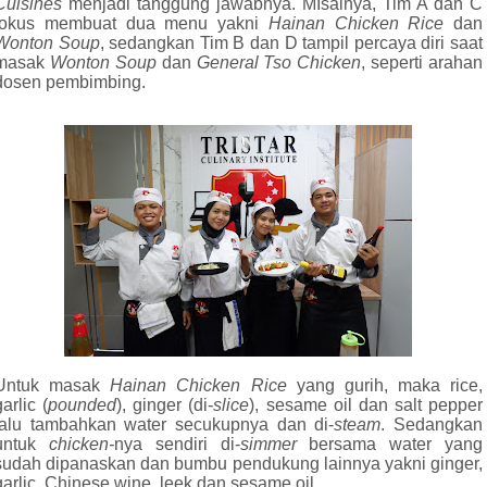
Cuisines
menjadi tanggung jawabnya. MIsalnya, Tim A dan C
fokus membuat dua menu yakni
Hainan Chicken Rice
dan
Wonton Soup
, sedangkan Tim B dan D tampil percaya diri saat
masak
Wonton Soup
dan
General Tso
Chicken
, seperti arahan
dosen pembimbing.
Untuk masak
Hainan Chicken Rice
yang gurih, maka rice,
garlic (
pounded
), ginger (di-
slice
), sesame oil dan salt pepper
lalu tambahkan water secukupnya dan di-
steam
. Sedangkan
untuk
chicken-
nya sendiri di-
simmer
bersama water yang
sudah dipanaskan dan bumbu pendukung lainnya yakni ginger,
garlic, Chinese wine, leek dan sesame oil.