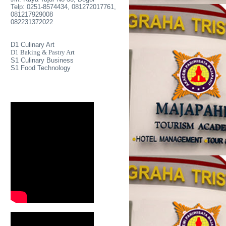
Telp: 0251-8574434, 081272017761,
081217929008
082231372022
D1 Culinary Art
D1 Baking & Pastry Art
S1 Culinary Business
S1 Food Technology