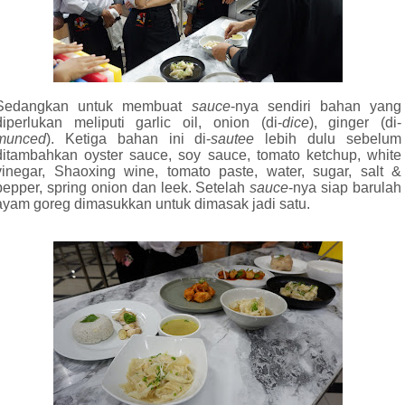
Sedangkan untuk membuat
sauce
-nya sendiri bahan yang
diperlukan meliputi garlic oil, onion (di-
dice
), ginger (di-
munced
). Ketiga bahan ini di-
sautee
lebih dulu sebelum
ditambahkan oyster sauce, soy sauce, tomato ketchup, white
vinegar, Shaoxing wine, tomato paste, water, sugar, salt &
pepper, spring onion dan leek. Setelah
sauce
-nya siap barulah
ayam goreg dimasukkan untuk dimasak jadi satu.