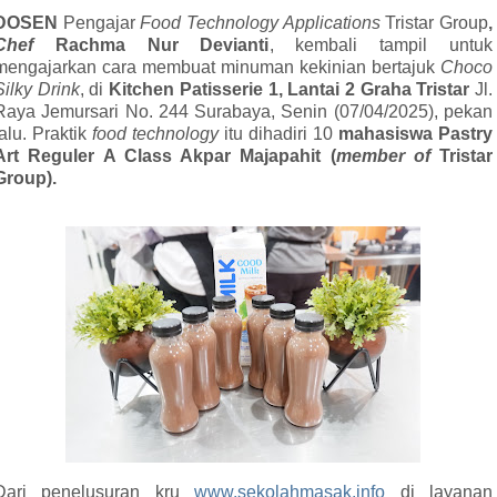
DOSEN
Pengajar
Food Technology Applications
Tristar Group
,
Chef
Rachma Nur Devianti
, kembali tampil untuk
mengajarkan cara membuat minuman kekinian bertajuk
Choco
Silky Drink
, di
Kitchen Patisserie 1, Lantai 2 Graha Tristar
Jl.
Raya Jemursari No. 244 Surabaya, Senin (07/04/2025), pekan
lalu. Praktik
food
technology
itu dihadiri 10
mahasiswa Pastry
Art Reguler A Class Akpar Majapahit (
member of
Tristar
Group).
Dari penelusuran kru
www.sekolahmasak.info
di layanan