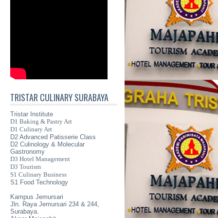
TRISTAR CULINARY SURABAYA
Tristar Institute
D1 Baking & Pastry Art
D1 Culinary Art
D2 Advanced Patisserie Class
D2 Culinology & Molecular
Gastronomy
D3 Hotel Management
D3 Tourism
S1 Culinary Business
S1 Food Technology
Kampus Jemursari
Jln. Raya Jemursari 234 & 244,
Surabaya.