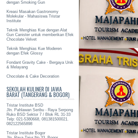
dengan Smoking Gun
Kreasi Masakan Gastronomy
Molekular - Mahasiswa Tristar
Institute
Teknik Menghias Kue dengan Alat
Gun Canister untuk memberikan Efek
Chocolate Velvet
Teknik Menghias Kue Moderen
dengan Efek Glossy
Fondant Gravity Cake - Bergaya Unik
& Melayang
Chocolate & Cake Decoration
SEKOLAH KULINER DI JAWA
BARAT (TANGERANG & BOGOR)
Tristar Institute BSD
Jln. Pahlawan Seribu - Raya Serpong
Ruko BSD Sektor 7 / Blok RL 31-33
Telp: 021-5380668, 081381500021.
082122565898
Tristar Institute Bogor
Jln. Raya Tajur No 33, Bogor