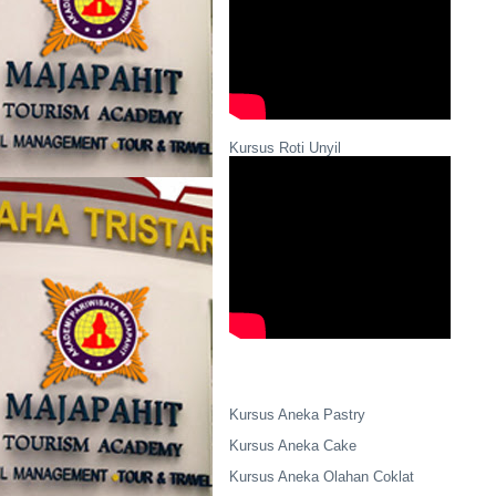
Kursus Roti Unyil
Kursus Aneka Pastry
Kursus Aneka Cake
Kursus Aneka Olahan Coklat