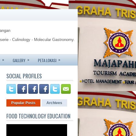
Pangan
sserie - Culinology - Molecular Gastronomy.
gy.
»
»
»
U
GALLERY
PETA LOKASI
te - Jemursari 244 - Surabaya
SOCIAL PROFILES
6426 - 081233752227.
Popular Posts
Archives
FOOD TECHNOLOGY EDUCATION