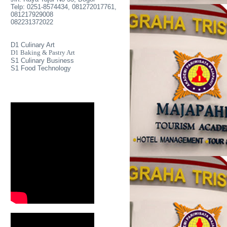
Telp: 0251-8574434, 081272017761,
081217929008
082231372022
D1 Culinary Art
D1 Baking & Pastry Art
S1 Culinary Business
S1 Food Technology