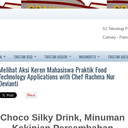
S1 Teknologi 
Culinary - Pati
Food Technolo
»
»
»
»
A
TRISTAR BSD
TRISTAR BOGOR
MOJOKERTO
TRISTAR BAT
Tristar Institu
Melihat Aksi Keren Mahasiswa Praktik Food
Info: 08123450
Technology Applications with Chef Rachma Nur
Devianti
Choco Silky Drink, Minuman