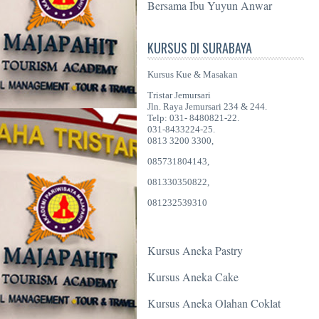
Bersama Ibu Yuyun Anwar
KURSUS DI SURABAYA
Kursus Kue & Masakan
Tristar Jemursari
Jln. Raya Jemursari 234 & 244.
Telp: 031- 8480821-22.
031-8433224-25.
0813 3200 3300,
085731804143,
081330350822,
081232539310
Kursus Aneka Pastry
Kursus Aneka Cake
Kursus Aneka Olahan Coklat