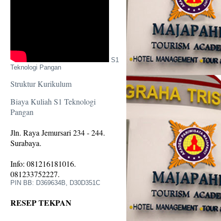
S1
Teknologi Pangan
Struktur Kurikulum
Biaya Kuliah S1 Teknologi
Pangan
Jln. Raya Jemursari 234 - 244.
Surabaya.
Info: 081216181016.
081233752227.
PIN BB: D369634B, D30D351C
RESEP TEKPAN