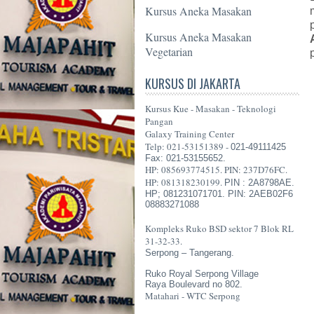
Kursus Aneka Masakan
Kursus Aneka Masakan
Vegetarian
KURSUS DI JAKARTA
Kursus Kue - Masakan - Teknologi
Pangan
Galaxy Training Center
Telp: 021-53151389 -
021-49111425
Fax: 021-53155652.
HP: 085693774515. PIN: 237D76FC.
HP: 081318230199.
PIN : 2A8798AE.
HP; 081231071701. PIN: 2AEB02F6
08883271088
Kompleks Ruko BSD sektor 7 Blok RL
31-32-33.
Serpong – Tangerang.
Ruko Royal Serpong Village
Raya Boulevard no 802.
Matahari - WTC Serpong