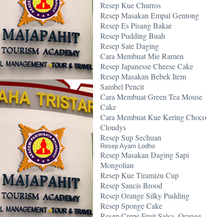
Resep Kue Churros
Resep Masakan Empal Gentong
Resep Es Pisang Bakar
Resep Pudding Buah
Resep Sate Daging
Cara Membuat Mie Ramen
Resep Japanesse Cheese Cake
Resep Masakan Bebek Item
Sambel Pencit
Cara Membuat Green Tea Mouse
Cake
Cara Membuat Kue Kering Choco
Cloudys
Resep Sup Sechuan
Resep Ayam Lodho
Resep Masakan Daging Sapi
Mongolian
Resep Kue Tiramizu Cup
Resep Saucis Brood
Resep Orange Silky Pudding
Resep Sponge Cake
Resep Crepe Fruit Salsa -Orange