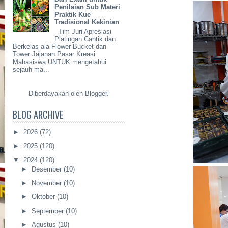
Penilaian Sub Materi
Praktik Kue
Tradisional Kekinian
Tim Juri Apresiasi
Platingan Cantik dan
Berkelas ala Flower Bucket dan
Tower Jajanan Pasar Kreasi
Mahasiswa UNTUK mengetahui
sejauh ma...
Diberdayakan oleh
Blogger
.
BLOG ARCHIVE
►
2026
(72)
►
2025
(120)
▼
2024
(120)
►
Desember
(10)
►
November
(10)
►
Oktober
(10)
►
September
(10)
►
Agustus
(10)