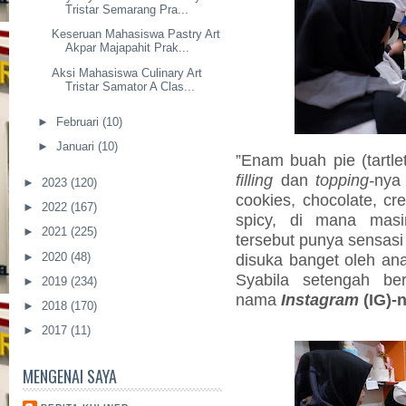
Tristar Semarang Pra...
Keseruan Mahasiswa Pastry Art
Akpar Majapahit Prak...
Aksi Mahasiswa Culinary Art
Tristar Samator A Clas...
►
Februari
(10)
►
Januari
(10)
”Enam buah pie (tartle
filling
dan
topping-
nya
►
2023
(120)
cookies, chocolate, c
►
2022
(167)
spicy, di mana masin
►
2021
(225)
tersebut punya sensasi
►
2020
(48)
disuka banget oleh ana
Syabila setengah be
►
2019
(234)
nama
Instagram
(IG)-
►
2018
(170)
►
2017
(11)
MENGENAI SAYA