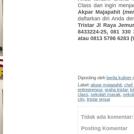
Class dan ingin menjad
Akpar Majapahit
(
mem
daftarkan diri Anda d
Tristar Jl Raya Jemur
8433224-25, 081 330 
atau 0813 5786 6283 
Diposting oleh
berita kuliner
Label:
akpar majapahit
,
chef 
entrepreneur
,
graha tristar
,
ki
class
,
sekolah masak
,
sekol
city
,
tristar group
Tidak ada komentar:
Posting Komentar