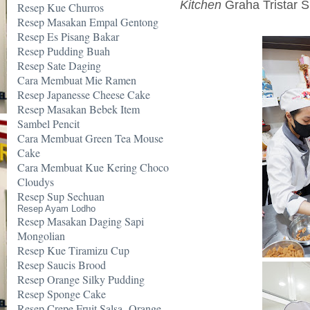
Kitchen
Graha Tristar S
Resep Kue Churros
Resep Masakan Empal Gentong
Resep Es Pisang Bakar
Resep Pudding Buah
Resep Sate Daging
Cara Membuat Mie Ramen
Resep Japanesse Cheese Cake
Resep Masakan Bebek Item
Sambel Pencit
Cara Membuat Green Tea Mouse
Cake
Cara Membuat Kue Kering Choco
Cloudys
Resep Sup Sechuan
Resep Ayam Lodho
Resep Masakan Daging Sapi
Mongolian
Resep Kue Tiramizu Cup
Resep Saucis Brood
Resep Orange Silky Pudding
Resep Sponge Cake
Resep Crepe Fruit Salsa -Orange