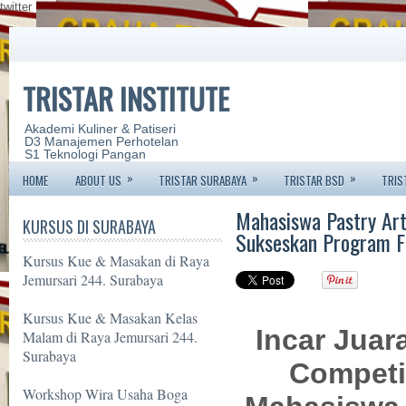
twitter
TRISTAR INSTITUTE
Akademi Kuliner & Patiseri
D3 Manajemen Perhotelan
S1 Teknologi Pangan
»
»
»
HOME
ABOUT US
TRISTAR SURABAYA
TRISTAR BSD
TRIS
Mahasiswa Pastry Art
KURSUS DI SURABAYA
Sukseskan Program F
Kursus Kue & Masakan di Raya
Jemursari 244. Surabaya
Kursus Kue & Masakan Kelas
Incar Jua
Malam di Raya Jemursari 244.
Surabaya
Competi
Workshop Wira Usaha Boga