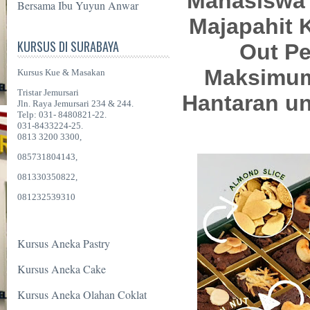
Mahasiswa 
Bersama Ibu Yuyun Anwar
Majapahit K
KURSUS DI SURABAYA
Out Pe
Maksimum
Kursus Kue & Masakan
Tristar Jemursari
Hantaran un
Jln. Raya Jemursari 234 & 244.
Telp: 031- 8480821-22.
031-8433224-25.
0813 3200 3300,
085731804143,
081330350822,
081232539310
Kursus Aneka Pastry
Kursus Aneka Cake
Kursus Aneka Olahan Coklat