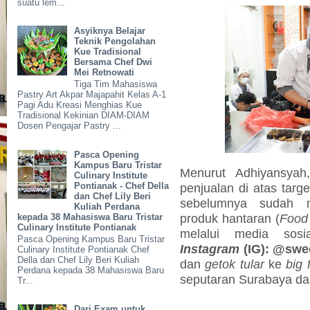
suatu lem...
Asyiknya Belajar
Teknik Pengolahan
Kue Tradisional
Bersama Chef Dwi
Mei Retnowati
Tiga Tim Mahasiswa
Pastry Art Akpar Majapahit Kelas A-1
Pagi Adu Kreasi Menghias Kue
Tradisional Kekinian DIAM-DIAM
Dosen Pengajar Pastry ...
Pasca Opening
Kampus Baru Tristar
Menurut Adhiyansya
Culinary Institute
Pontianak - Chef Della
penjualan di atas tar
dan Chef Lily Beri
sebelumnya sudah 
Kuliah Perdana
produk hantaran (
Food
kepada 38 Mahasiswa Baru Tristar
Culinary Institute Pontianak
melalui media sos
Pasca Opening Kampus Baru Tristar
Instagram
(IG): @swe
Culinary Institute Pontianak Chef
Della dan Chef Lily Beri Kuliah
dan
getok tular
ke
big
Perdana kepada 38 Mahasiswa Baru
seputaran Surabaya dan
Tr...
Dari Exam untuk