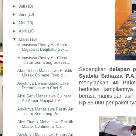
►
Juli
(10)
►
Juni
(10)
►
Mei
(10)
►
April
(10)
▼
Maret
(10)
Mahasiswa Pastry Art Akpar
Majapahit Berjibaku Suk...
Mahasiswa Pastry Art Class
Tristar Semarang Sukses...
Sedangkan
delapan p
Aksi Heboh Mahasiswa Praktik
Syabila Sidiazza P.A.
Masak Chinese Food di...
menyiapkan
40 Pake
Asyiknya Belajar Basic Cake
Decoration with Chef S...
berkelas tampilannya 
berasa manis dan asin 
Aksi Seru Mahasiswa Culinary
Art Akpar Majapahit P...
Rp 85.000 per paketny
Asyiknya Mahasiswa Pastry Art
Tristar Semarang Pra...
Aksi Ciamik Mahasiswa Praktik
Masak Continental Cu...
Asyiknya Mahasiswa Pastry Art