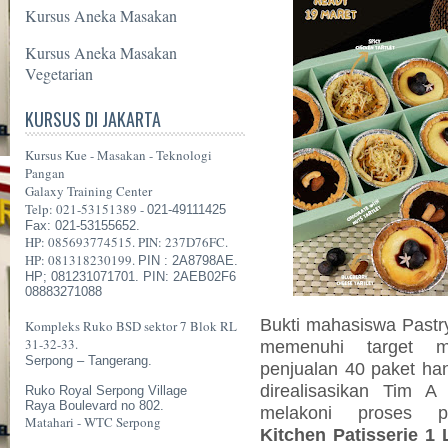
Kursus Aneka Masakan
Kursus Aneka Masakan
Vegetarian
KURSUS DI JAKARTA
Kursus Kue - Masakan - Teknologi
Pangan
Galaxy Training Center
Telp: 021-53151389 -
021-49111425
Fax: 021-53155652.
HP: 085693774515. PIN: 237D76FC.
HP: 081318230199.
PIN : 2A8798AE.
HP; 081231071701. PIN: 2AEB02F6
08883271088
Bukti mahasiswa Pastry
Kompleks Ruko BSD sektor 7 Blok RL
31-32-33.
memenuhi target 
Serpong – Tangerang.
penjualan 40 paket han
direalisasikan Tim 
Ruko Royal Serpong Village
Raya Boulevard no 802.
melakoni proses p
Matahari - WTC Serpong
Kitchen Patisserie 1 