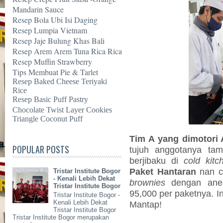
Mandarin Sauce
Resep Bola Ubi Isi Daging
Resep Lumpia Vietnam
Resep Jaje Bulung Khas Bali
Resep Arem Arem Tuna Rica Rica
Resep Muffin Strawberry
Tips Membuat Pie & Tarlet
Resep Baked Cheese Teriyaki
Rice
Resep Basic Puff Pastry
Chocolate Twist Layer Cookies
Triangle Coconut Puff
Tim A yang dimotori
POPULAR POSTS
tujuh anggotanya ta
berjibaku di
cold kitc
Paket Hantaran
nan c
Tristar Institute Bogor
- Kenali Lebih Dekat
brownies
dengan an
Tristar Institute Bogor
95,000 per paketnya. In
Tristar Institute Bogor -
Kenali Lebih Dekat
Mantap!
Tristar Institute Bogor
Tristar Institute Bogor merupakan