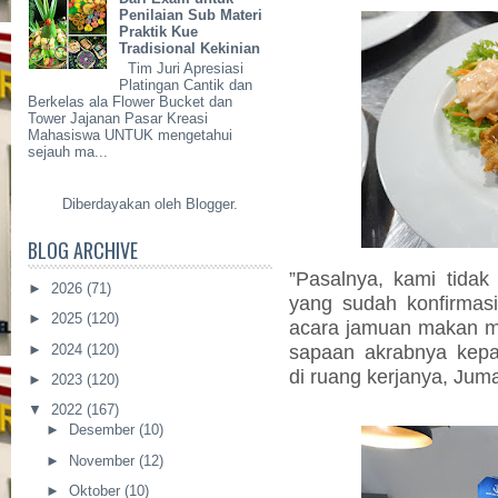
Penilaian Sub Materi
Praktik Kue
Tradisional Kekinian
Tim Juri Apresiasi
Platingan Cantik dan
Berkelas ala Flower Bucket dan
Tower Jajanan Pasar Kreasi
Mahasiswa UNTUK mengetahui
sejauh ma...
Diberdayakan oleh
Blogger
.
BLOG ARCHIVE
”Pasalnya, kami tida
►
2026
(71)
yang sudah konfirmas
►
2025
(120)
acara jamuan makan m
sapaan akrabnya kep
►
2024
(120)
di ruang kerjanya, Jum
►
2023
(120)
▼
2022
(167)
►
Desember
(10)
►
November
(12)
►
Oktober
(10)