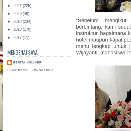
►
2021
(225)
►
2020
(48)
”Sebelum mengikut
►
2019
(234)
berbintang, kami sudah
►
2018
(170)
instruktur bagaimana 
►
2017
(11)
hotel maupun kapal pe
menu lengkap untuk j
MENGENAI SAYA
Wijayanti, mahasiswi Tr
BERITA KULINER
LIHAT PROFIL LENGKAPKU