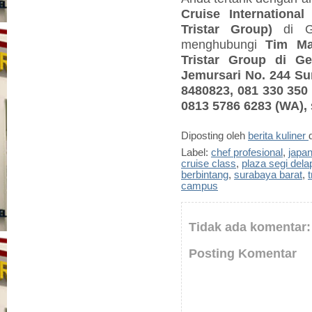
Cruise International
Tristar Group)
di G
menghubungi
Tim Ma
Tristar Group di G
Jemursari No. 244 Sur
8480823,
081 330 350
0813 5786 6283 (WA)
,
Diposting oleh
berita kuliner
Label:
chef profesional
,
japa
cruise class
,
plaza segi dela
berbintang
,
surabaya barat
,
t
campus
Tidak ada komentar:
Posting Komentar