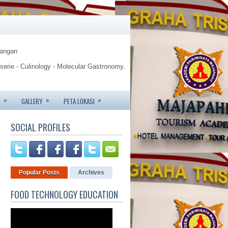
Pangan
sserie - Culinology - Molecular Gastronomy.
gy.
»
»
»
U
GALLERY
PETA LOKASI
te - Jemursari 244 - Surabaya
SOCIAL PROFILES
6426 - 081233752227.
Popular Posts
Archives
FOOD TECHNOLOGY EDUCATION