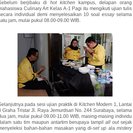
Sebelum berjibaku di
hot kitchen
kampus, delapan orang
mahasiswa Culinary Art Kelas A-1 Pagi itu mengikuti ujian tulis
secara individual demi menyelesaikan 10 soal
essay
selama
satu jam, mulai pukul 08.00-09.00 WIB.
Selanjutnya pada sesi ujian praktik di Kitchen Modern 1, Lantai
3 Graha Tristar Jl. Raya Jemurdsari No. 244 Surabaya, selama
dua jam, mulai pukul 09.00-11.00 WIB, masing-masing individu
dalam satu tim maupun antartim berupaya tampil
all out
sejak
menyeleksi bahan-bahan masakan yang di-
set up
ala
mistery