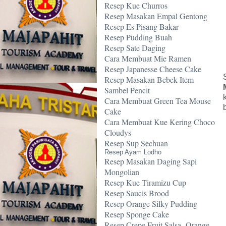
Resep Kue Churros
Resep Masakan Empal Gentong
Resep Es Pisang Bakar
Resep Pudding Buah
Resep Sate Daging
Cara Membuat Mie Ramen
Resep Japanesse Cheese Cake
Resep Masakan Bebek Item
Sambel Pencit
Cara Membuat Green Tea Mouse
Cake
Cara Membuat Kue Kering Choco
Cloudys
Resep Sup Sechuan
Resep Ayam Lodho
Resep Masakan Daging Sapi
Mongolian
Resep Kue Tiramizu Cup
Resep Saucis Brood
Resep Orange Silky Pudding
Resep Sponge Cake
Resep Crepe Fruit Salsa -Orange