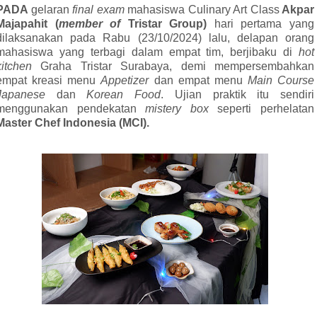
PADA
gelaran
final exam
mahasiswa Culinary Art Class
Akpar
Majapahit
(
member of
Tristar Group)
hari pertama yang
dilaksanakan pada Rabu (23/10/2024) lalu, delapan orang
mahasiswa yang terbagi dalam empat tim, berjibaku di
hot
kitchen
Graha Tristar Surabaya, demi mempersembahkan
empat kreasi menu
Appetizer
dan empat menu
Main Course
Japanese
dan
Korean Food
. Ujian praktik itu sendiri
menggunakan pendekatan
mistery box
seperti perhelatan
Master Chef Indonesia (MCI).