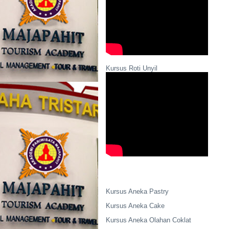
Kursus Roti Unyil
Kursus Aneka Pastry
Kursus Aneka Cake
Kursus Aneka Olahan Coklat