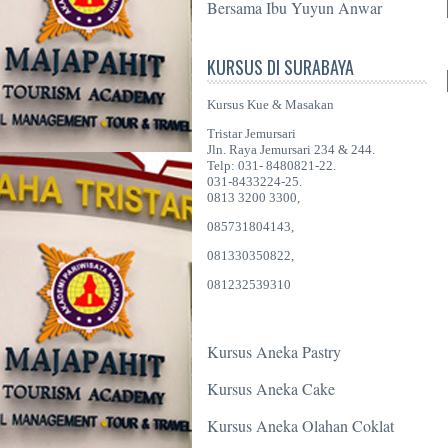
Bersama Ibu Yuyun Anwar
KURSUS DI SURABAYA
Kursus Kue & Masakan
Tristar Jemursari
Jln. Raya Jemursari 234 & 244.
Telp: 031- 8480821-22.
031-8433224-25.
0813 3200 3300,
085731804143,
081330350822,
081232539310
Kursus Aneka Pastry
Kursus Aneka Cake
Kursus Aneka Olahan Coklat