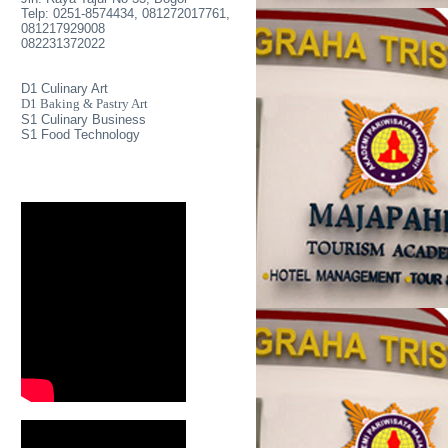
Telp: 0251-8574434, 081272017761,
081217929008
082231372022
D1 Culinary Art
D1 Baking & Pastry Art
S1 Culinary Business
S1 Food Technology