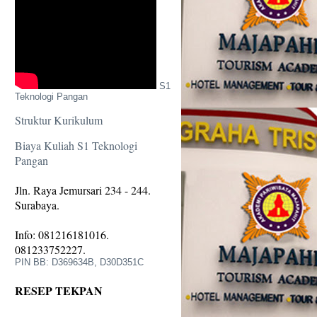
S1
Teknologi Pangan
Struktur Kurikulum
Biaya Kuliah S1 Teknologi
Pangan
Jln. Raya Jemursari 234 - 244.
Surabaya.
Info: 081216181016.
081233752227.
PIN BB: D369634B, D30D351C
RESEP TEKPAN