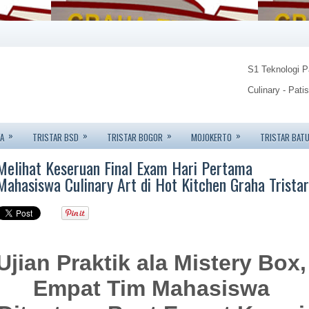
S1 Teknologi 
Culinary - Pati
Food Technolo
»
»
»
»
A
TRISTAR BSD
TRISTAR BOGOR
MOJOKERTO
TRISTAR BAT
Tristar Institu
Melihat Keseruan Final Exam Hari Pertama
Info: 08123450
Mahasiswa Culinary Art di Hot Kitchen Graha Tristar
Ujian Praktik ala Mistery Box,
Empat Tim Mahasiswa