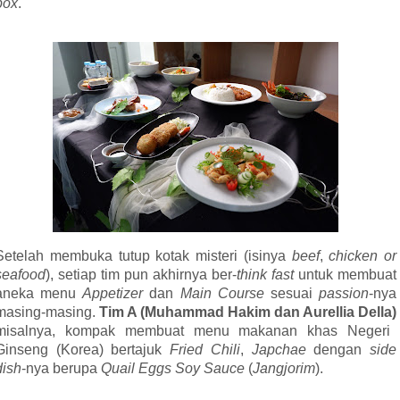
box
.
Setelah membuka tutup kotak misteri (isinya
beef
,
chicken
or
seafood
), se
tiap tim pun akhirnya ber-
think fast
untuk membuat
aneka menu
Appetizer
dan
Main Course
sesuai
passion
-nya
masing-masing.
Tim A (Muhammad Hakim dan Aurellia Della)
misalnya, kompak membuat menu makanan khas Negeri
Ginseng (Korea) bertajuk
Fried Chili
,
Japchae
dengan
side
dish
-nya berupa
Quail Eggs Soy Sauce
(
Jangjorim
).