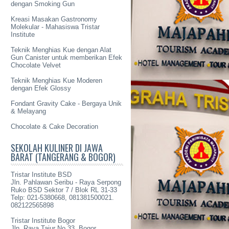
dengan Smoking Gun
Kreasi Masakan Gastronomy
Molekular - Mahasiswa Tristar
Institute
Teknik Menghias Kue dengan Alat
Gun Canister untuk memberikan Efek
Chocolate Velvet
Teknik Menghias Kue Moderen
dengan Efek Glossy
Fondant Gravity Cake - Bergaya Unik
& Melayang
Chocolate & Cake Decoration
SEKOLAH KULINER DI JAWA
BARAT (TANGERANG & BOGOR)
Tristar Institute BSD
Jln. Pahlawan Seribu - Raya Serpong
Ruko BSD Sektor 7 / Blok RL 31-33
Telp: 021-5380668, 081381500021.
082122565898
Tristar Institute Bogor
Jln. Raya Tajur No 33, Bogor