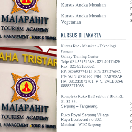
Kursus Aneka Masakan
Kursus Aneka Masakan
Vegetarian
KURSUS DI JAKARTA
Kursus Kue - Masakan - Teknologi
Pangan
Galaxy Training Center
Telp: 021-53151389 -
021-49111425
Fax: 021-53155652.
HP: 085693774515. PIN: 237D76FC.
HP: 081318230199.
PIN : 2A8798AE.
HP; 081231071701. PIN: 2AEB02F6
08883271088
Kompleks Ruko BSD sektor 7 Blok RL
31-32-33.
Serpong – Tangerang.
Ruko Royal Serpong Village
Raya Boulevard no 802.
Matahari - WTC Serpong