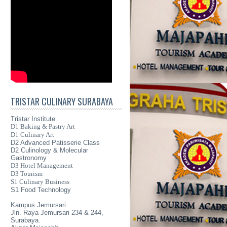
TRISTAR CULINARY SURABAYA
Tristar Institute
D1 Baking & Pastry Art
D1 Culinary Art
D2 Advanced Patisserie Class
D2 Culinology & Molecular
Gastronomy
D3 Hotel Management
D3 Tourism
S1 Culinary Business
S1 Food Technology
Kampus Jemursari
Jln. Raya Jemursari 234 & 244,
Surabaya.