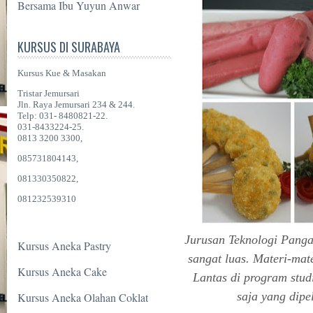
Bersama Ibu Yuyun Anwar
KURSUS DI SURABAYA
Kursus Kue & Masakan
Tristar Jemursari
Jln. Raya Jemursari 234 & 244.
Telp: 031- 8480821-22.
031-8433224-25.
0813 3200 3300,
085731804143,
081330350822,
081232539310
Jurusan Teknologi Pang
Kursus Aneka Pastry
sangat luas. Materi-mat
Kursus Aneka Cake
Lantas di program stud
saja yang dipel
Kursus Aneka Olahan Coklat