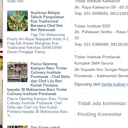
suatu lem...
Tristar Institute Kaliwaron
Jln. Raya Kaliwaron 58 - 60 
Asyiknya Belajar
Telp: 031 5999593, 0812160
Teknik Pengolahan
.
Kue Tradisional
Bersama Chef Dwi
Tristar Institute BSD
Mei Retnowati
Jln. Pahlawan Seribu - Raya
Tiga Tim Mahasiswa
33
Pastry Art Akpar Majapahit Kelas A-1
Pagi Adu Kreasi Menghias Kue
Telp: 021-5380668, 0813815
Tradisional Kekinian DIAM-DIAM
.
Dosen Pengajar Pastry ...
Tristar Institute Pontianak.
Komplek SMA Taruna
Pasca Opening
Kampus Baru Tristar
Jln Supadio Kec Sungai Raya
Culinary Institute
Pontianak – Kalimantan Barat
Pontianak - Chef Della
dan Chef Lily Beri
Diposting oleh
berita kuliner
Kuliah Perdana
kepada 38 Mahasiswa Baru Tristar
Culinary Institute Pontianak
Pasca Opening Kampus Baru Tristar
Tidak ada komentar:
Culinary Institute Pontianak Chef
Della dan Chef Lily Beri Kuliah
Perdana kepada 38 Mahasiswa Baru
Posting Komentar
Tr...
Dari Exam untuk