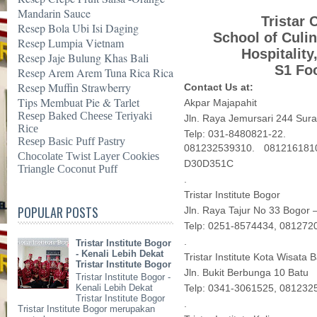
Mandarin Sauce
Tristar 
Resep Bola Ubi Isi Daging
School of Culin
Resep Lumpia Vietnam
Hospitality
Resep Jaje Bulung Khas Bali
S1 Fo
Resep Arem Arem Tuna Rica Rica
Resep Muffin Strawberry
Contact Us at:
Tips Membuat Pie & Tarlet
Akpar Majapahit
Resep Baked Cheese Teriyaki
Jln. Raya Jemursari 244 Sur
Rice
Telp: 031-8480821-22.
Resep Basic Puff Pastry
081232539310. 081216181
Chocolate Twist Layer Cookies
D30D351C
Triangle Coconut Puff
.
Tristar Institute Bogor
POPULAR POSTS
Jln. Raya Tajur No 33 Bogor 
Telp: 0251-8574434, 08127
.
Tristar Institute Bogor
- Kenali Lebih Dekat
Tristar Institute Kota Wisata 
Tristar Institute Bogor
Jln. Bukit Berbunga 10 Batu
Tristar Institute Bogor -
Kenali Lebih Dekat
Telp: 0341-3061525, 081232
Tristar Institute Bogor
.
Tristar Institute Bogor merupakan