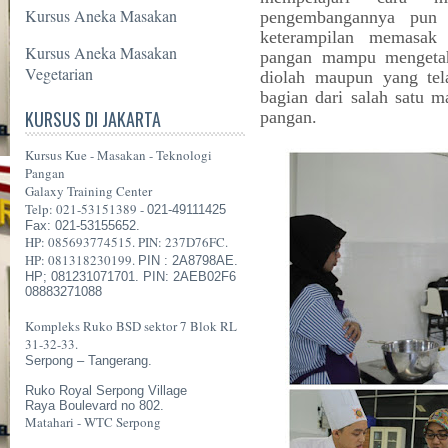
Kursus Aneka Masakan
pengembangannya pun j
keterampilan memasak 
Kursus Aneka Masakan
pangan mampu mengetahu
Vegetarian
diolah maupun yang tel
bagian dari salah satu 
KURSUS DI JAKARTA
pangan.
Kursus Kue - Masakan - Teknologi
Pangan
Galaxy Training Center
Telp: 021-53151389 -
021-49111425
Fax: 021-53155652.
HP: 085693774515. PIN: 237D76FC.
HP: 081318230199.
PIN : 2A8798AE.
HP; 081231071701. PIN: 2AEB02F6
08883271088
Kompleks Ruko BSD sektor 7 Blok RL
31-32-33.
Serpong – Tangerang.
Ruko Royal Serpong Village
Raya Boulevard no 802.
Matahari - WTC Serpong