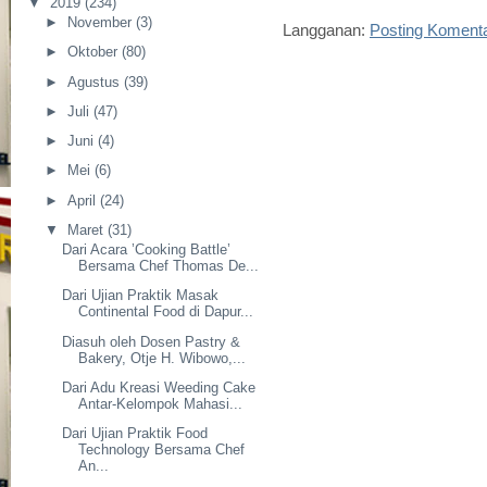
▼
2019
(234)
►
November
(3)
Langganan:
Posting Koment
►
Oktober
(80)
►
Agustus
(39)
►
Juli
(47)
►
Juni
(4)
►
Mei
(6)
►
April
(24)
▼
Maret
(31)
Dari Acara ’Cooking Battle’
Bersama Chef Thomas De...
Dari Ujian Praktik Masak
Continental Food di Dapur...
Diasuh oleh Dosen Pastry &
Bakery, Otje H. Wibowo,...
Dari Adu Kreasi Weeding Cake
Antar-Kelompok Mahasi...
Dari Ujian Praktik Food
Technology Bersama Chef
An...