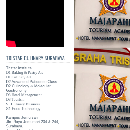
TRISTAR CULINARY SURABAYA
Tristar Institute
D1 Baking & Pastry Art
D1 Culinary Art
D2 Advanced Patisserie Class
D2 Culinology & Molecular
Gastronomy
D3 Hotel Management
D3 Tourism
S1 Culinary Business
S1 Food Technology
Kampus Jemursari
Jln. Raya Jemursari 234 & 244,
Surabaya.