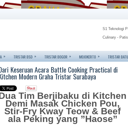
S1 Teknologi 
Culinary - Pati
Food Technolo
»
»
»
»
A
TRISTAR BSD
TRISTAR BOGOR
MOJOKERTO
TRISTAR BAT
Tristar Institu
Dari Keseruan Acara Battle Cooking Practical di
Info: 08123450
Kitchen Modern Graha Tristar Surabaya
Dua Tim Berjibaku di Kitchen
Demi Masak Chicken Pou,
Stir-Fry Kway Teow & Beef
ala Peking yang ”Haose”