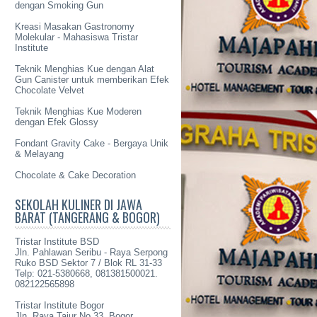
dengan Smoking Gun
Kreasi Masakan Gastronomy
Molekular - Mahasiswa Tristar
Institute
Teknik Menghias Kue dengan Alat
Gun Canister untuk memberikan Efek
Chocolate Velvet
Teknik Menghias Kue Moderen
dengan Efek Glossy
Fondant Gravity Cake - Bergaya Unik
& Melayang
Chocolate & Cake Decoration
SEKOLAH KULINER DI JAWA
BARAT (TANGERANG & BOGOR)
Tristar Institute BSD
Jln. Pahlawan Seribu - Raya Serpong
Ruko BSD Sektor 7 / Blok RL 31-33
Telp: 021-5380668, 081381500021.
082122565898
Tristar Institute Bogor
Jln. Raya Tajur No 33, Bogor