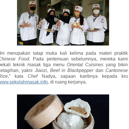
”Ini merupakan tatap muka kali kelima pada materi praktik
Chinese Food
. Pada pertemuan sebelumnya, mereka kami
bekali teknik masak tiga menu
Oriental Cuisines
yang bikin
ketagihan, yakni
Jiaozi
,
Beef in Blackpepper
dan
Cantonese
Rice
,” kata
Chef
Nadya, sapaan karibnya kepada kru
www.sekolahmasak.info
, di ruang kerjanya.