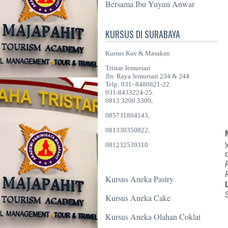
Bersama Ibu Yuyun Anwar
KURSUS DI SURABAYA
Kursus Kue & Masakan
Tristar Jemursari
Jln. Raya Jemursari 234 & 244.
Telp: 031- 8480821-22.
031-8433224-25.
0813 3200 3300,
085731804143,
081330350822,
081232539310
Kursus Aneka Pastry
Kursus Aneka Cake
Kursus Aneka Olahan Coklat