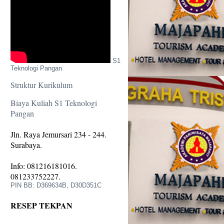
S1
Teknologi Pangan
Struktur Kurikulum
Biaya Kuliah S1 Teknologi
Pangan
Jln. Raya Jemursari 234 - 244.
Surabaya.
Info: 081216181016.
081233752227.
PIN BB: D369634B, D30D351C
RESEP TEKPAN