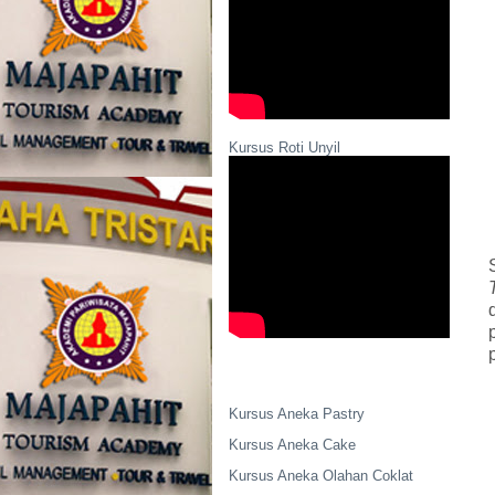
Kursus Roti Unyil
Kursus Aneka Pastry
Kursus Aneka Cake
Kursus Aneka Olahan Coklat