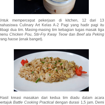
Untuk mempercepat pekerjaan di
kitchen
, 12 dari 13
mahasiswa Culinary Art Kelas A-2 Pagi yang hadir pagi itu
dibagi dua tim. Masing-masing tim kebagian tugas masak tiga
menu
Chicken Pou
,
Stir-Fry Kway Teow
dan
Beef ala Peking
yang
haose
(enak banget)
.
”Hasil kreasi masakan dari kedua tim diadu dalam acara
bertajuk
Battle Cooking Practical
dengan durasi 1,5 jam. Demi