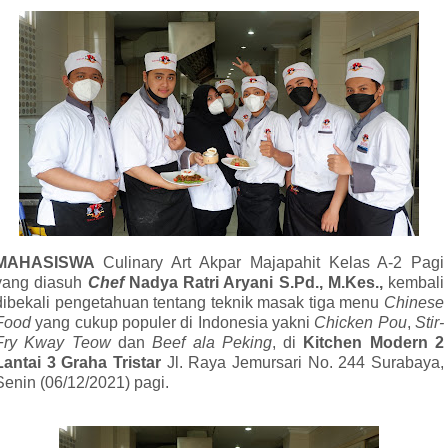
MAHASISWA
Culinary
Art
Akpar Majapahit Kelas A-2 Pagi
yang diasuh
Chef
Nadya Ratri Aryani S.Pd., M.Kes.,
kembali
dibekali pengetahuan tentang teknik masak tiga menu
Chinese
Food
yang cukup populer di Indonesia yakni
Chicken Pou
,
Stir-
Fry Kway Teow
dan
Beef ala Peking
, di
Kitchen Modern 2
Lantai 3 Graha Tristar
Jl. Raya Jemursari No. 244 Surabaya,
Senin (06/12/2021) pagi.