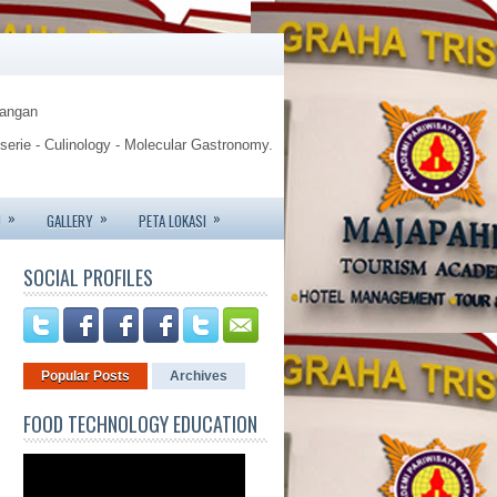
Pangan
sserie - Culinology - Molecular Gastronomy.
gy.
»
»
»
U
GALLERY
PETA LOKASI
te - Jemursari 244 - Surabaya
SOCIAL PROFILES
6426 - 081233752227.
Popular Posts
Archives
FOOD TECHNOLOGY EDUCATION