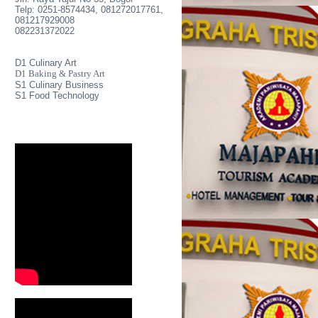
Telp: 0251-8574434, 081272017761,
081217929008
082231372022
D1 Culinary Art
D1 Baking & Pastry Art
S1 Culinary Business
S1 Food Technology