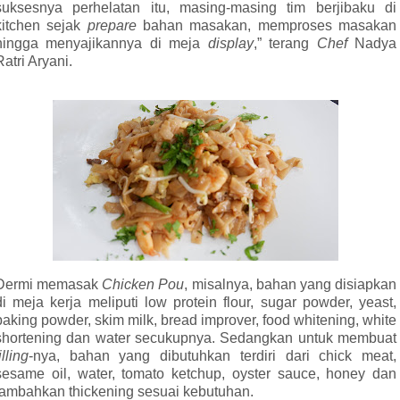
suksesnya perhelatan itu, masing-masing tim berjibaku di
kitchen sejak
prepare
bahan masakan, memproses masakan
hingga menyajikannya di meja
display
,” terang
Chef
Nadya
Ratri Aryani.
Dermi memasak
Chicken Pou
, misalnya, bahan yang disiapkan
di meja kerja meliputi low protein flour, sugar powder, yeast,
baking powder, skim milk, bread improver, food whitening, white
shortening dan water secukupnya. Sedangkan untuk membuat
illing
-nya, bahan yang dibutuhkan terdiri dari chick meat,
sesame oil, water, tomato ketchup, oyster sauce, honey dan
tambahkan thickening sesuai kebutuhan.