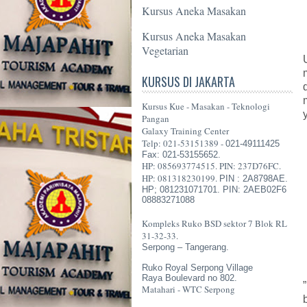
Kursus Aneka Masakan
Kursus Aneka Masakan
Vegetarian
KURSUS DI JAKARTA
Kursus Kue - Masakan - Teknologi
Pangan
Galaxy Training Center
Telp: 021-53151389 -
021-49111425
Fax: 021-53155652.
HP: 085693774515. PIN: 237D76FC.
HP: 081318230199.
PIN : 2A8798AE.
HP; 081231071701. PIN: 2AEB02F6
08883271088
Kompleks Ruko BSD sektor 7 Blok RL
31-32-33.
Serpong – Tangerang.
Ruko Royal Serpong Village
Raya Boulevard no 802.
Matahari - WTC Serpong