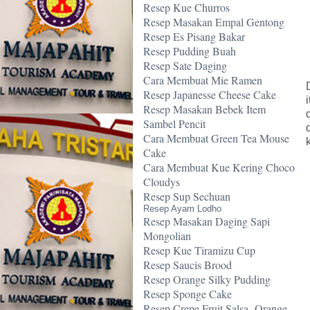
Resep Kue Churros
Resep Masakan Empal Gentong
Resep Es Pisang Bakar
Resep Pudding Buah
Resep Sate Daging
Cara Membuat Mie Ramen
Resep Japanesse Cheese Cake
Resep Masakan Bebek Item
Sambel Pencit
Cara Membuat Green Tea Mouse
Cake
Cara Membuat Kue Kering Choco
Cloudys
Resep Sup Sechuan
Resep Ayam Lodho
Resep Masakan Daging Sapi
Mongolian
Resep Kue Tiramizu Cup
Resep Saucis Brood
Resep Orange Silky Pudding
Resep Sponge Cake
Resep Crepe Fruit Salsa -Orange