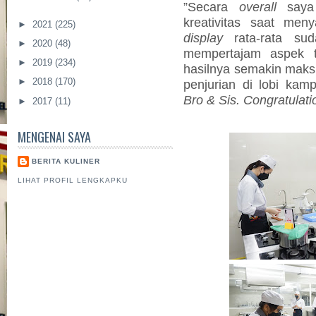
”Secara
overall
saya 
kreativitas saat men
►
2021
(225)
display
rata-rata sud
►
2020
(48)
mempertajam aspek t
►
2019
(234)
hasilnya semakin maks
►
2018
(170)
penjurian di lobi kam
Bro & Sis. Congratulati
►
2017
(11)
MENGENAI SAYA
BERITA KULINER
LIHAT PROFIL LENGKAPKU