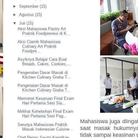
►
September
(15)
►
Agustus
(15)
▼
Juli
(15)
Aksi Mahasiswa Pastry Art
Praktik Foodpreneur di K...
Aksi Ciamik Mahasiswa
Culinary Art Praktik
Foodpre...
Asyiknya Belajar Cara Buat
Breads, Cakes, Cookies,...
Pengenalan Dasar Masak di
Kitchen Culinary Graha T...
Pengenalan Dasar Masak di
Kitchen Culinary Graha T...
Memotret Keseruan Final Exam
Hari Pertama Sesi Sia...
Melihat Kehebohan Final Exam
Hari Pertama Sesi Pag...
Mahasiswa juga diinga
Serunya Mahasiswa Praktik
saat masak hukumnya
Masak Indonesian Cuisine...
tidak sampai keasinan 
Chef Renny Savitri Kenalkan