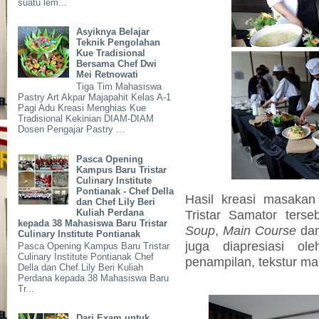
suatu lem...
Asyiknya Belajar
Teknik Pengolahan
Kue Tradisional
Bersama Chef Dwi
Mei Retnowati
Tiga Tim Mahasiswa
Pastry Art Akpar Majapahit Kelas A-1
Pagi Adu Kreasi Menghias Kue
Tradisional Kekinian DIAM-DIAM
Dosen Pengajar Pastry ...
Pasca Opening
Kampus Baru Tristar
Culinary Institute
Pontianak - Chef Della
Hasil kreasi masakan
dan Chef Lily Beri
Kuliah Perdana
Tristar Samator terse
kepada 38 Mahasiswa Baru Tristar
Soup
,
Main Course
da
Culinary Institute Pontianak
juga diapresiasi ol
Pasca Opening Kampus Baru Tristar
Culinary Institute Pontianak Chef
penampilan, tekstur ma
Della dan Chef Lily Beri Kuliah
Perdana kepada 38 Mahasiswa Baru
Tr...
Dari Exam untuk