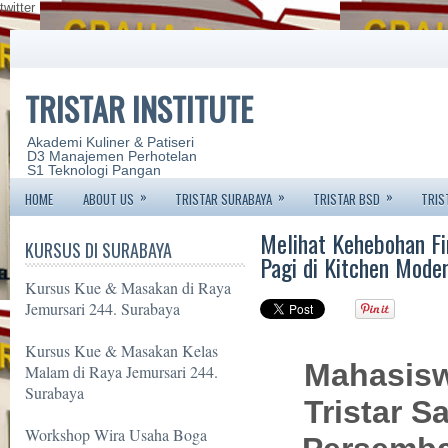
twitter
TRISTAR INSTITUTE
Akademi Kuliner & Patiseri
D3 Manajemen Perhotelan
S1 Teknologi Pangan
»
»
»
HOME
ABOUT US
TRISTAR SURABAYA
TRISTAR BSD
TRIS
Melihat Kehebohan Fi
KURSUS DI SURABAYA
Pagi di Kitchen Mode
Kursus Kue & Masakan di Raya
Jemursari 244. Surabaya
Kursus Kue & Masakan Kelas
Mahasisw
Malam di Raya Jemursari 244.
Surabaya
Tristar S
Workshop Wira Usaha Boga