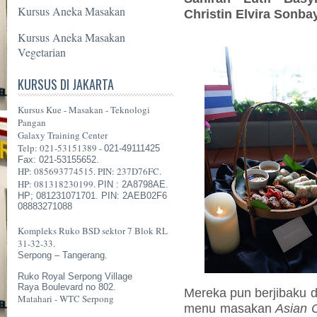
Kursus Aneka Masakan
Christin Elvira Sonba
Kursus Aneka Masakan
Vegetarian
KURSUS DI JAKARTA
Kursus Kue - Masakan - Teknologi
Pangan
Galaxy Training Center
Telp: 021-53151389 -
021-49111425
Fax: 021-53155652.
HP: 085693774515. PIN: 237D76FC.
HP: 081318230199.
PIN : 2A8798AE.
HP; 081231071701. PIN: 2AEB02F6
08883271088
Kompleks Ruko BSD sektor 7 Blok RL
31-32-33.
Serpong – Tangerang.
Ruko Royal Serpong Village
Raya Boulevard no 802.
Mereka pun berjibaku
Matahari - WTC Serpong
menu masakan
Asian 