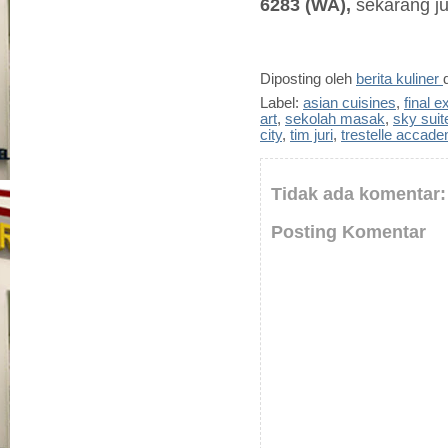
6283 (WA),
sekarang j
Diposting oleh
berita kuliner
Label:
asian cuisines
,
final 
art
,
sekolah masak
,
sky sui
city
,
tim juri
,
trestelle accade
Tidak ada komentar:
Posting Komentar