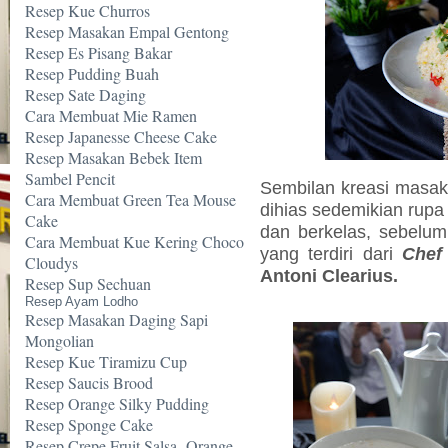
Resep Kue Churros
Resep Masakan Empal Gentong
Resep Es Pisang Bakar
Resep Pudding Buah
Resep Sate Daging
Cara Membuat Mie Ramen
Resep Japanesse Cheese Cake
Resep Masakan Bebek Item
Sambel Pencit
Sembilan kreasi masa
Cara Membuat Green Tea Mouse
dihias sedemikian rupa
Cake
dan berkelas, sebelum
Cara Membuat Kue Kering Choco
yang terdiri dari
Chef
Cloudys
Antoni Clearius.
Resep Sup Sechuan
Resep Ayam Lodho
Resep Masakan Daging Sapi
Mongolian
Resep Kue Tiramizu Cup
Resep Saucis Brood
Resep Orange Silky Pudding
Resep Sponge Cake
Resep Crepe Fruit Salsa -Orange