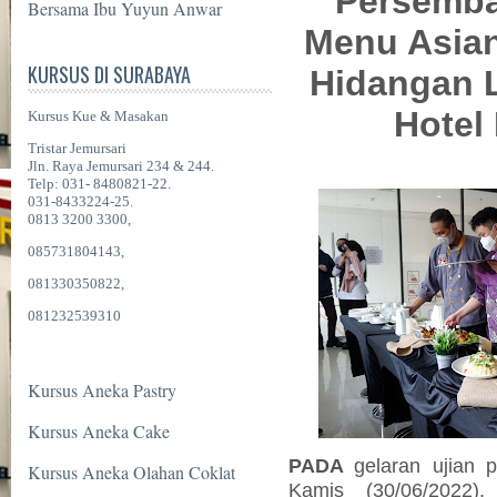
Persemba
Bersama Ibu Yuyun Anwar
Menu Asian
KURSUS DI SURABAYA
Hidangan L
Hotel
Kursus Kue & Masakan
Tristar Jemursari
Jln. Raya Jemursari 234 & 244.
Telp: 031- 8480821-22.
031-8433224-25.
0813 3200 3300,
085731804143,
081330350822,
081232539310
Kursus Aneka Pastry
Kursus Aneka Cake
PADA
gelaran
ujian 
Kursus Aneka Olahan Coklat
Kamis (30/06/2022)