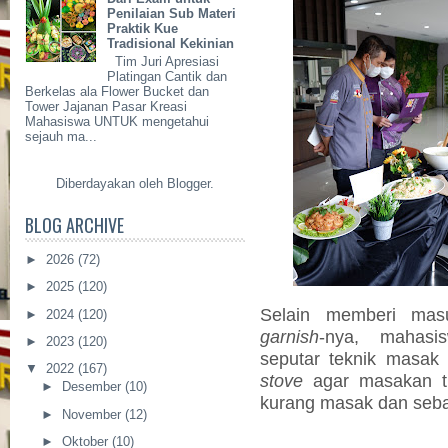
Penilaian Sub Materi
Praktik Kue
Tradisional Kekinian
Tim Juri Apresiasi
Platingan Cantik dan
Berkelas ala Flower Bucket dan
Tower Jajanan Pasar Kreasi
Mahasiswa UNTUK mengetahui
sejauh ma...
Diberdayakan oleh
Blogger
.
BLOG ARCHIVE
►
2026
(72)
►
2025
(120)
Selain memberi mas
►
2024
(120)
garnish
-nya, mahasi
►
2023
(120)
seputar teknik masak
▼
2022
(167)
stove
agar masakan t
►
Desember
(10)
kurang masak dan seba
►
November
(12)
►
Oktober
(10)