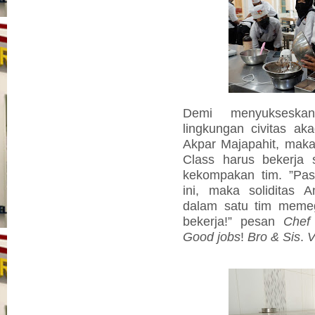
Demi menyuksesk
lingkungan civitas ak
Akpar Majapahit, mak
Class harus bekerja
kekompakan tim. ”Pas
ini, maka soliditas 
dalam satu tim memeg
bekerja!” pesan
Che
Good jobs
!
Bro & Sis
.
V