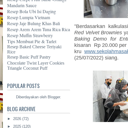
Mandarin Sauce
Resep Bola Ubi Isi Daging
Resep Lumpia Vietnam
Resep Jaje Bulung Khas Bali
”Berdasarkan kalkula
Resep Arem Arem Tuna Rica Rica
Red Velvet Brownies
ya
Resep Muffin Strawberry
Baking Demo for Ent
Tips Membuat Pie & Tarlet
kisaran
Rp 20.000 per 
Resep Baked Cheese Teriyaki
kru
www.sekolahmasak
Rice
Resep Basic Puff Pastry
(25/07/2022) siang.
Chocolate Twist Layer Cookies
Triangle Coconut Puff
POPULAR POSTS
Diberdayakan oleh
Blogger
.
BLOG ARCHIVE
►
2026
(72)
►
2025
(120)