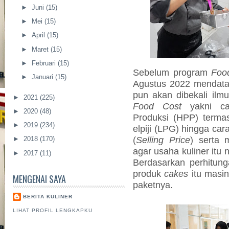
►
Juni
(15)
►
Mei
(15)
►
April
(15)
►
Maret
(15)
►
Februari
(15)
Sebelum program
Foo
►
Januari
(15)
Agustus 2022 mendata
pun akan dibekali ilm
►
2021
(225)
Food Cost
yakni ca
►
2020
(48)
Produksi (HPP) termasu
►
2019
(234)
elpiji (LPG) hingga ca
(
Selling Price
) serta
►
2018
(170)
agar usaha kuliner itu
►
2017
(11)
Berdasarkan perhitun
produk
cakes
itu masin
MENGENAI SAYA
paketnya.
BERITA KULINER
LIHAT PROFIL LENGKAPKU