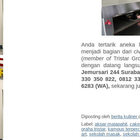
Anda tertarik aneka 
menjadi bagian dari ci
(
member of
Tristar Gro
dengan datang lang
Jemursari 244 Surabay
330 350 822, 0812 3
6283 (WA),
sekarang j
Diposting oleh
berita kuliner
Label:
akpar majapahit
,
cake
graha tristar
,
kampus terper
art
,
sekolah masak
,
sekolah 