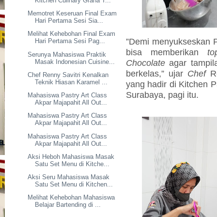
Kitchen Culinary Graha T...
Memotret Keseruan Final Exam
Hari Pertama Sesi Sia...
Melihat Kehebohan Final Exam
”Demi menyukseskan 
Hari Pertama Sesi Pag...
bisa memberikan
to
Serunya Mahasiswa Praktik
Chocolate
agar tampi
Masak Indonesian Cuisine...
berkelas,” ujar
Chef
R
Chef Renny Savitri Kenalkan
Teknik Hiasan Karamel ...
yang hadir di Kitchen P
Surabaya, pagi itu.
Mahasiswa Pastry Art Class
Akpar Majapahit All Out...
Mahasiswa Pastry Art Class
Akpar Majapahit All Out...
Mahasiswa Pastry Art Class
Akpar Majapahit All Out...
Aksi Heboh Mahasiswa Masak
Satu Set Menu di Kitche...
Aksi Seru Mahasiswa Masak
Satu Set Menu di Kitchen...
Melihat Kehebohan Mahasiswa
Belajar Bartending di ...