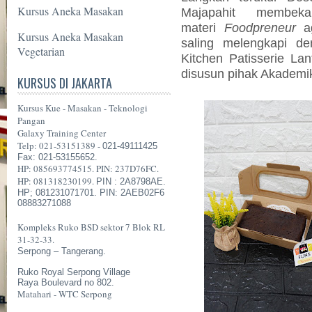
Kursus Aneka Masakan
Majapahit membeka
materi
Foodpreneur
ag
Kursus Aneka Masakan
saling melengkapi de
Vegetarian
Kitchen Patisserie La
disusun pihak Akademi
KURSUS DI JAKARTA
Kursus Kue - Masakan - Teknologi
Pangan
Galaxy Training Center
Telp: 021-53151389 -
021-49111425
Fax: 021-53155652.
HP: 085693774515. PIN: 237D76FC.
HP: 081318230199.
PIN : 2A8798AE.
HP; 081231071701. PIN: 2AEB02F6
08883271088
Kompleks Ruko BSD sektor 7 Blok RL
31-32-33.
Serpong – Tangerang.
Ruko Royal Serpong Village
Raya Boulevard no 802.
Matahari - WTC Serpong