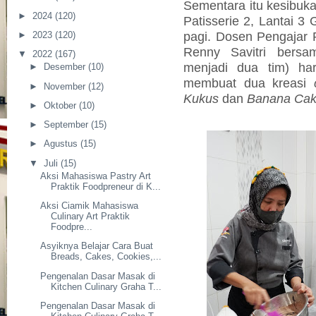
Sementara itu kesibuka
►
2024
(120)
Patisserie 2, Lantai 3 
pagi. Dosen Pengajar 
►
2023
(120)
Renny Savitri bersa
▼
2022
(167)
menjadi dua tim) har
►
Desember
(10)
membuat dua kreasi
►
November
(12)
Kukus
dan
Banana Ca
►
Oktober
(10)
►
September
(15)
►
Agustus
(15)
▼
Juli
(15)
Aksi Mahasiswa Pastry Art
Praktik Foodpreneur di K...
Aksi Ciamik Mahasiswa
Culinary Art Praktik
Foodpre...
Asyiknya Belajar Cara Buat
Breads, Cakes, Cookies,...
Pengenalan Dasar Masak di
Kitchen Culinary Graha T...
Pengenalan Dasar Masak di