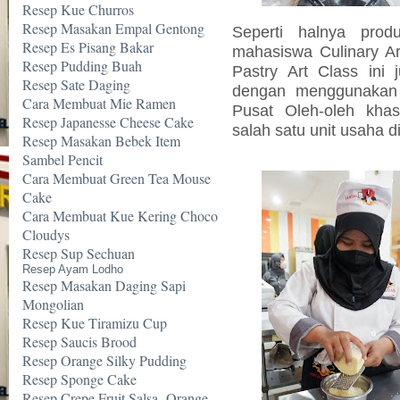
Resep Kue Churros
Resep Masakan Empal Gentong
Seperti halnya pro
Resep Es Pisang Bakar
mahasiswa Culinary Ar
Resep Pudding Buah
Pastry Art Class ini
Resep Sate Daging
dengan menggunakan
Cara Membuat Mie Ramen
Pusat Oleh-oleh kh
Resep Japanesse Cheese Cake
salah satu unit usaha d
Resep Masakan Bebek Item
Sambel Pencit
Cara Membuat Green Tea Mouse
Cake
Cara Membuat Kue Kering Choco
Cloudys
Resep Sup Sechuan
Resep Ayam Lodho
Resep Masakan Daging Sapi
Mongolian
Resep Kue Tiramizu Cup
Resep Saucis Brood
Resep Orange Silky Pudding
Resep Sponge Cake
Resep Crepe Fruit Salsa -Orange