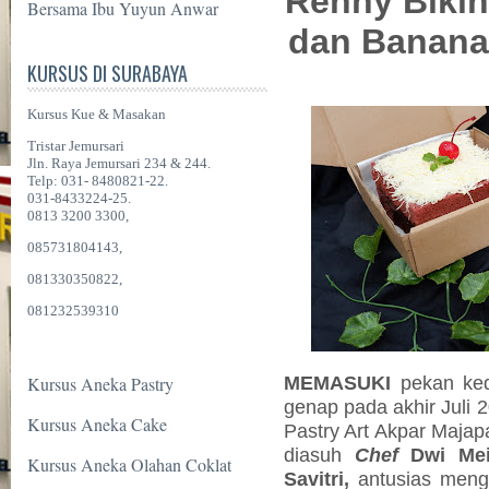
Renny Biki
Bersama Ibu Yuyun Anwar
dan Banana
KURSUS DI SURABAYA
Kursus Kue & Masakan
Tristar Jemursari
Jln. Raya Jemursari 234 & 244.
Telp: 031- 8480821-22.
031-8433224-25.
0813 3200 3300,
085731804143,
081330350822,
081232539310
MEMASUKI
pekan ke
Kursus Aneka Pastry
genap pada akhir Juli 
Kursus Aneka Cake
Pastry Art Akpar Majap
diasuh
Chef
Dwi Mei
Kursus Aneka Olahan Coklat
Savitri,
antusias mengi