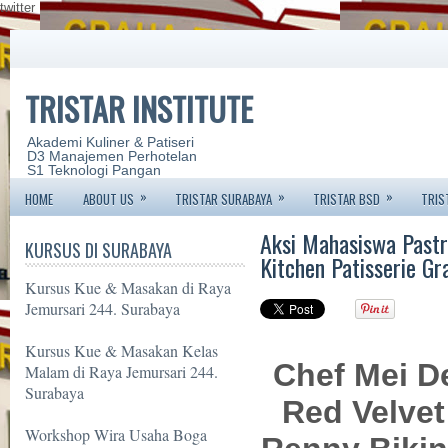
twitter
TRISTAR INSTITUTE
Akademi Kuliner & Patiseri
D3 Manajemen Perhotelan
S1 Teknologi Pangan
»
»
»
HOME
ABOUT US
TRISTAR SURABAYA
TRISTAR BSD
TRIS
Aksi Mahasiswa Pastr
KURSUS DI SURABAYA
Kitchen Patisserie Gr
Kursus Kue & Masakan di Raya
Jemursari 244. Surabaya
Kursus Kue & Masakan Kelas
Chef Mei 
Malam di Raya Jemursari 244.
Surabaya
Red Velvet
Workshop Wira Usaha Boga