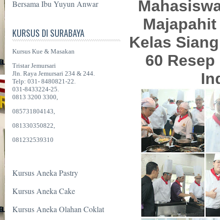
Mahasiswa
Bersama Ibu Yuyun Anwar
Majapahit
KURSUS DI SURABAYA
Kelas Siang
Kursus Kue & Masakan
60 Resep
Tristar Jemursari
Jln. Raya Jemursari 234 & 244.
In
Telp: 031- 8480821-22.
031-8433224-25.
0813 3200 3300,
085731804143,
081330350822,
081232539310
Kursus Aneka Pastry
Kursus Aneka Cake
Kursus Aneka Olahan Coklat