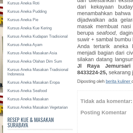
dan dilestarikan eksis
Kursus Aneka Roti
dari kekayaan buday
Kursus Aneka Pudding
menambahkan bahwa da
dijadwalkan ada gel
Kursus Aneka Pie
masak membuat nasi 
Kursus Aneka Kue Kering
berupa
seafood
, dagi
Kursus Aneka Kudapan Tradisional
suwir + sambal bumbu 
Kursus Aneka Ayam
Anda tertarik aneka 
menjadi bagian dari ci
Kursus Aneka Masakan Asia
silakan datang langs
Kursus Aneka Olahan Dim Sum
Jl Raya Jemursari
Kursus Aneka Masakan Tradisional
8433224-25,
sekarang 
Indonesia
Diposting oleh
berita kuliner
Kursus Aneka Masakan Eropa
Kursus Aneka Seafood
Kursus Aneka Masakan
Tidak ada komentar:
Kursus Aneka Masakan Vegetarian
Posting Komentar
RESEP KUE & MASAKAN
SURABAYA