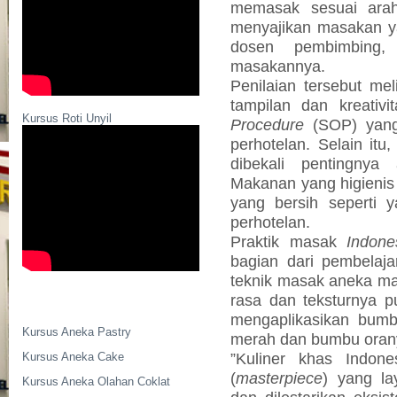
memasak sesuai ara
menyajikan masakan y
dosen pembimbing, u
masakannya.
Penilaian tersebut mel
tampilan dan kreativi
Kursus Roti Unyil
Procedure
(SOP) yang b
perhotelan. Selain itu
dibekali pentingnya 
Makanan yang higienis 
yang bersih seperti y
perhotelan.
Praktik masak
Indone
bagian dari
pembelaja
teknik masak aneka ma
rasa dan teksturnya p
mengaplikasikan bumb
Kursus Aneka Pastry
merah dan bumbu orany
”Kuliner khas Indon
Kursus Aneka Cake
(
masterpiece
) yang la
Kursus Aneka Olahan Coklat