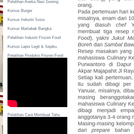
Pelatihan Aneka Nasi Goreng
orang.
Kursus Burger
Pada pertemuan hari ke
misalnya, enam dari 1
Kursus Industri Sosis
yang diasuh
chef
Kursus Martabak Bangka
membuat tiga resep 
Food
), yakni
Jukut Ma
Pelatihan Industri Frozen Food
Boreh
dan
Sambal Ba
Kursus Lapis Legit & Sepiku
Resep masakan yang s
Pelatihan Produksi Frozen Food
mahasiswa Culinary K
Purwantoro di Dapur 
Akpar Majapahit Jl Ray
Setiap kali pertemuan
itu sudah dibagi pe
Yanuar, misalnya, dib
masing beranggotak
mahasiswa Culinary Ke
dibagi menjadi empa
Pelatihan Cara Membuat Tahu
anggotanya 3-4 orang 
Masing-masing kelomp
dari
prepare
bahan 