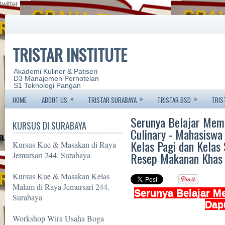
twitter
TRISTAR INSTITUTE
Akademi Kuliner & Patiseri
D3 Manajemen Perhotelan
S1 Teknologi Pangan
»
»
»
HOME
ABOUT US
TRISTAR SURABAYA
TRISTAR BSD
TRIS
Serunya Belajar Mema
KURSUS DI SURABAYA
Culinary - Mahasiswa
Kelas Pagi dan Kelas
Kursus Kue & Masakan di Raya
Resep Makanan Khas 
Jemursari 244. Surabaya
Kursus Kue & Masakan Kelas
Malam di Raya Jemursari 244.
Serunya Belajar M
Surabaya
Dap
Workshop Wira Usaha Boga