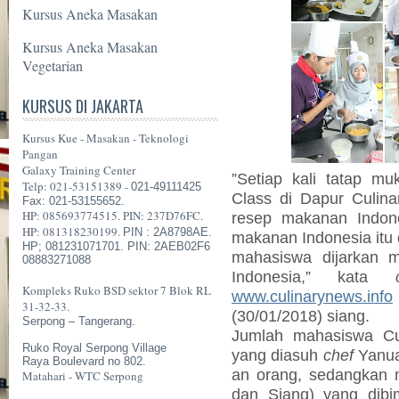
Kursus Aneka Masakan
Kursus Aneka Masakan
Vegetarian
KURSUS DI JAKARTA
Kursus Kue - Masakan - Teknologi
Pangan
Galaxy Training Center
”Setiap kali tatap m
Telp: 021-53151389 -
021-49111425
Class di Dapur Culina
Fax: 021-53155652.
HP: 085693774515. PIN: 237D76FC.
resep makanan Indone
HP: 081318230199.
PIN : 2A8798AE.
makanan Indonesia itu 
HP; 081231071701. PIN: 2AEB02F6
mahasiswa dijarkan 
08883271088
Indonesia,” kata
Kompleks Ruko BSD sektor 7 Blok RL
www.culinarynews.info
31-32-33.
(30/01/2018) siang.
Serpong – Tangerang.
Jumlah mahasiswa Cul
Ruko Royal Serpong Village
yang diasuh
chef
Yanuar
Raya Boulevard no 802.
an orang, sedangkan 
Matahari - WTC Serpong
dan Siang) yang dib