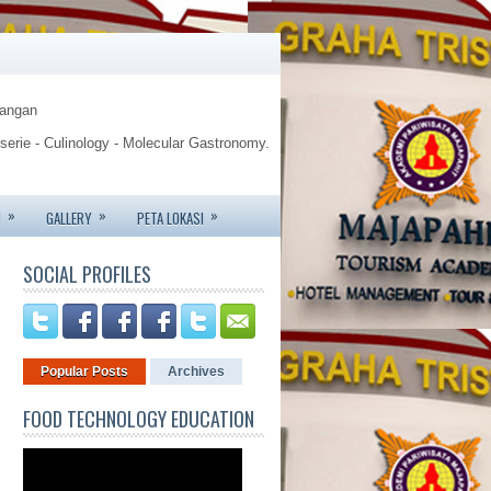
Pangan
sserie - Culinology - Molecular Gastronomy.
gy.
»
»
»
U
GALLERY
PETA LOKASI
te - Jemursari 244 - Surabaya
SOCIAL PROFILES
6426 - 081233752227.
Popular Posts
Archives
FOOD TECHNOLOGY EDUCATION