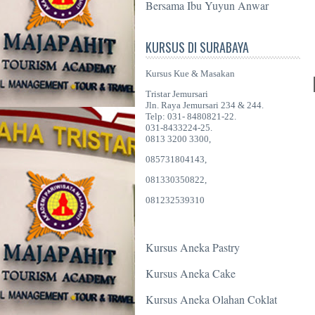
Bersama Ibu Yuyun Anwar
KURSUS DI SURABAYA
Kursus Kue & Masakan
Tristar Jemursari
Jln. Raya Jemursari 234 & 244.
Telp: 031- 8480821-22.
031-8433224-25.
0813 3200 3300,
085731804143,
081330350822,
081232539310
Kursus Aneka Pastry
Kursus Aneka Cake
Kursus Aneka Olahan Coklat