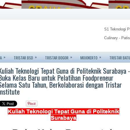
S1 Teknologi 
Culinary - Pati
Food Technolo
»
»
»
»
A
TRISTAR BSD
TRISTAR BOGOR
MOJOKERTO
TRISTAR BAT
Tristar Institu
Kuliah Teknologi Tepat Guna di Politeknik Surabaya -
Info: 08123450
Buka Kelas Baru untuk Pelatihan Foodpreneur
Selama Satu Tahun, Berkolaborasi dengan Tristar
Institute
Kuliah Teknologi Tepat Guna di Politeknik
Surabaya