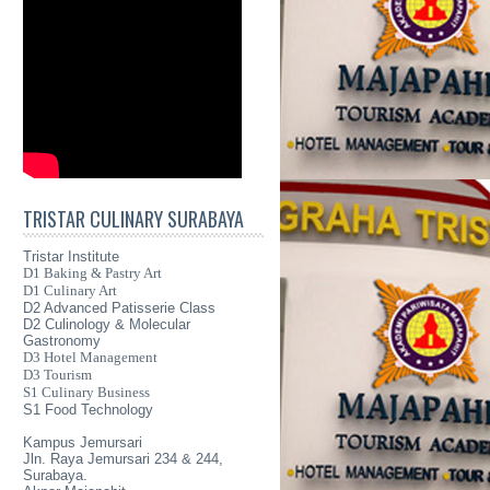
TRISTAR CULINARY SURABAYA
Tristar Institute
D1 Baking & Pastry Art
D1 Culinary Art
D2 Advanced Patisserie Class
D2 Culinology & Molecular
Gastronomy
D3 Hotel Management
D3 Tourism
S1 Culinary Business
S1 Food Technology
Kampus Jemursari
Jln. Raya Jemursari 234 & 244,
Surabaya.