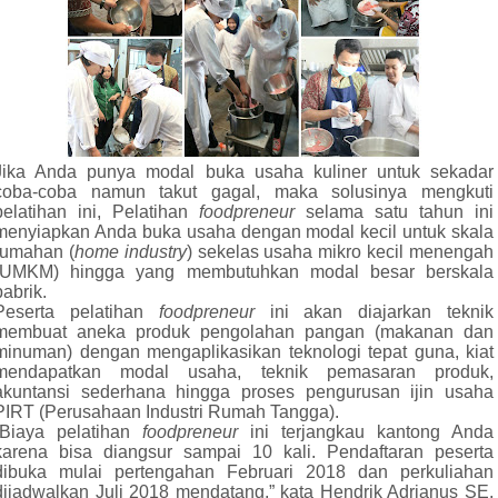
Jika Anda punya modal buka usaha kuliner untuk sekadar
coba-coba namun takut gagal, maka solusinya mengkuti
pelatihan ini, Pelatihan
foodpreneur
selama satu tahun ini
menyiapkan Anda buka usaha dengan modal kecil untuk skala
rumahan (
home industry
) sekelas usaha mikro kecil menengah
(UMKM) hingga yang membutuhkan modal besar berskala
pabrik.
Peserta pelatihan
foodpreneur
ini akan diajarkan teknik
membuat aneka produk pengolahan pangan (makanan dan
minuman) dengan mengaplikasikan teknologi tepat guna, kiat
mendapatkan modal usaha, teknik pemasaran produk,
akuntansi sederhana hingga proses pengurusan ijin usaha
PIRT (Perusahaan Industri Rumah Tangga).
”Biaya pelatihan
foodpreneur
ini terjangkau kantong Anda
karena bisa diangsur sampai 10 kali. Pendaftaran peserta
dibuka mulai pertengahan Februari 2018 dan perkuliahan
dijadwalkan Juli 2018 mendatang,” kata Hendrik Adrianus SE,