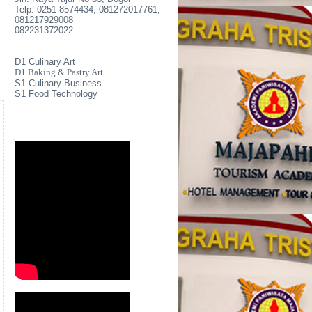
Telp: 0251-8574434, 081272017761,
081217929008
082231372022
D1 Culinary Art
D1 Baking & Pastry Art
S1 Culinary Business
S1 Food Technology