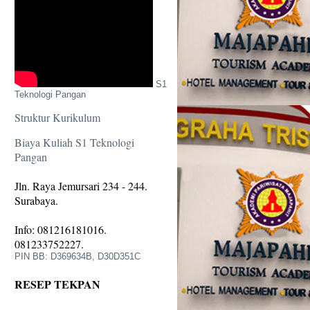
S1
Teknologi Pangan
Struktur Kurikulum
Biaya Kuliah S1 Teknologi
Pangan
Jln. Raya Jemursari 234 - 244.
Surabaya.
Info: 081216181016.
081233752227.
PIN BB: D369634B, D30D351C
RESEP TEKPAN