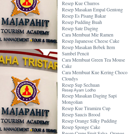
Resep Kue Churros
Resep Masakan Empal Gentong
Resep Es Pisang Bakar
Resep Pudding Buah
Resep Sate Daging
Cara Membuat Mie Ramen
Resep Japanesse Cheese Cake
Resep Masakan Bebek Item
Sambel Pencit
Cara Membuat Green Tea Mouse
Cake
Cara Membuat Kue Kering Choco
Cloudys
Resep Sup Sechuan
Resep Ayam Lodho
Resep Masakan Daging Sapi
Mongolian
Resep Kue Tiramizu Cup
Resep Saucis Brood
Resep Orange Silky Pudding
Resep Sponge Cake
Resep Crepe Fruit Salsa -Orange