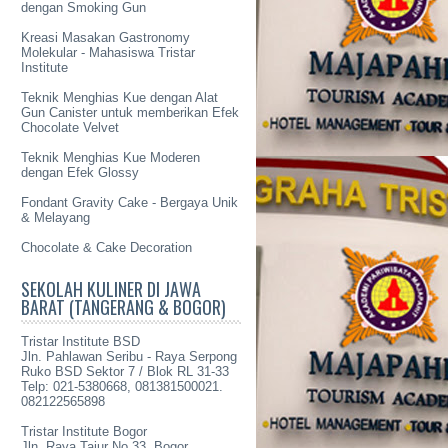
dengan Smoking Gun
Kreasi Masakan Gastronomy
Molekular - Mahasiswa Tristar
Institute
Teknik Menghias Kue dengan Alat
Gun Canister untuk memberikan Efek
Chocolate Velvet
Teknik Menghias Kue Moderen
dengan Efek Glossy
Fondant Gravity Cake - Bergaya Unik
& Melayang
Chocolate & Cake Decoration
SEKOLAH KULINER DI JAWA
BARAT (TANGERANG & BOGOR)
Tristar Institute BSD
Jln. Pahlawan Seribu - Raya Serpong
Ruko BSD Sektor 7 / Blok RL 31-33
Telp: 021-5380668, 081381500021.
082122565898
Tristar Institute Bogor
Jln. Raya Tajur No 33, Bogor