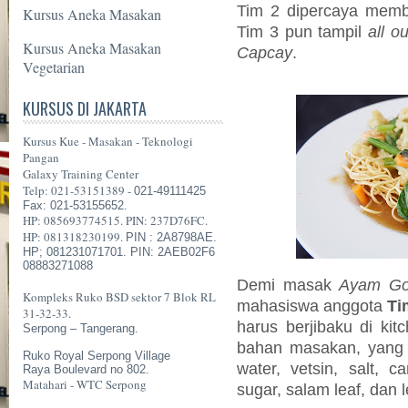
Tim 2 dipercaya mem
Kursus Aneka Masakan
Tim 3 pun tampil
all ou
Kursus Aneka Masakan
Capcay
.
Vegetarian
KURSUS DI JAKARTA
Kursus Kue - Masakan - Teknologi
Pangan
Galaxy Training Center
Telp: 021-53151389 -
021-49111425
Fax: 021-53155652.
HP: 085693774515. PIN: 237D76FC.
HP: 081318230199.
PIN : 2A8798AE.
HP; 081231071701. PIN: 2AEB02F6
08883271088
Demi masak
Ayam Go
Kompleks Ruko BSD sektor 7 Blok RL
mahasiswa anggota
Ti
31-32-33.
harus berjibaku di ki
Serpong – Tangerang.
bahan masakan, yang m
Ruko Royal Serpong Village
water, vetsin, salt, c
Raya Boulevard no 802.
Matahari - WTC Serpong
sugar, salam leaf, dan 