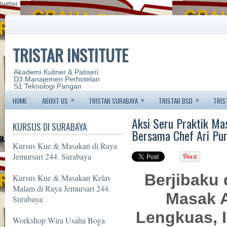
twitter
TRISTAR INSTITUTE
Akademi Kuliner & Patiseri
D3 Manajemen Perhotelan
S1 Teknologi Pangan
»
»
»
HOME
ABOUT US
TRISTAR SURABAYA
TRISTAR BSD
TRIS
Aksi Seru Praktik Ma
KURSUS DI SURABAYA
Bersama Chef Ari Pu
Kursus Kue & Masakan di Raya
Jemursari 244. Surabaya
Berjibaku 
Kursus Kue & Masakan Kelas
Malam di Raya Jemursari 244.
Masak 
Surabaya
Lengkuas, 
Workshop Wira Usaha Boga