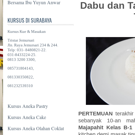
Bersama Ibu Yuyun Anwar
Dabu dan T
KURSUS DI SURABAYA
Kursus Kue & Masakan
Tristar Jemursari
Jln. Raya Jemursari 234 & 244.
Telp: 031- 8480821-22.
031-8433224-25.
0813 3200 3300,
085731804143,
081330350822,
081232539310
Kursus Aneka Pastry
PERTEMUAN
terakhi
Kursus Aneka Cake
sebanyak
10-an mah
Majapahit Kelas B-1
Kursus Aneka Olahan Coklat
kitchen demi masak ti