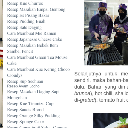
Resep Kue Churros
Resep Masakan Empal Gentong
Resep Es Pisang Bakar
Resep Pudding Buah
Resep Sate Daging
Cara Membuat Mie Ramen
Resep Japanesse Cheese Cake
Resep Masakan Bebek Item
Sambel Pencit
Cara Membuat Green Tea Mouse
Cake
Cara Membuat Kue Kering Choco
Selanjutnya untuk 
Cloudys
sendiri, maka bahan-b
Resep Sup Sechuan
dulu. Bahan yang dimak
Resep Ayam Lodho
Resep Masakan Daging Sapi
brunoa
), hot chili, shall
Mongolian
di-
grated
), tomato fruit 
Resep Kue Tiramizu Cup
Resep Saucis Brood
Resep Orange Silky Pudding
Resep Sponge Cake
Resep Crepe Fruit Salsa -Orange