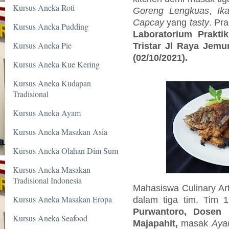
Kursus Aneka Roti
Goreng Lengkuas
,
Ik
Capcay
yang
tasty
. Pra
Kursus Aneka Pudding
Laboratorium Praktik
Kursus Aneka Pie
Tristar Jl Raya Jemu
(02/10/2021).
Kursus Aneka Kue Kering
Kursus Aneka Kudapan
Tradisional
Kursus Aneka Ayam
Kursus Aneka Masakan Asia
Kursus Aneka Olahan Dim Sum
Kursus Aneka Masakan
Tradisional Indonesia
Mahasiswa Culinary Art
Kursus Aneka Masakan Eropa
dalam tiga tim. Tim 1
Purwantoro, Dosen 
Kursus Aneka Seafood
Majapahit,
masak
Aya