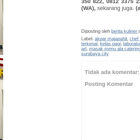
350 822, 0812 3375 2
(WA)
,
sekarang juga.
(
Diposting oleh
berita kuliner
Label:
akpar majapahit
,
chef 
terkenal
,
kelas pagi
,
laborato
art
,
masak menu ala caterin
surabaya city
Tidak ada komentar:
Posting Komentar