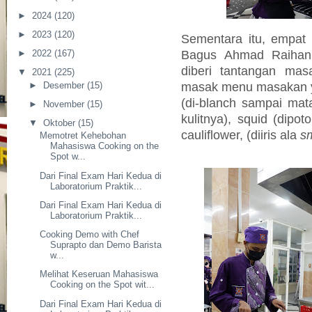
►
2024
(120)
►
2023
(120)
Sementara itu, empat
Bagus Ahmad Raihan j
►
2022
(167)
diberi tantangan ma
▼
2021
(225)
masak menu masakan ya
►
Desember
(15)
(di-blanch sampai mat
►
November
(15)
kulitnya), squid (dipo
▼
Oktober
(15)
cauliflower, (diiris ala
sm
Memotret Kehebohan
Mahasiswa Cooking on the
Spot w...
Dari Final Exam Hari Kedua di
Laboratorium Praktik...
Dari Final Exam Hari Kedua di
Laboratorium Praktik...
Cooking Demo with Chef
Suprapto dan Demo Barista
w...
Melihat Keseruan Mahasiswa
Cooking on the Spot wit...
Dari Final Exam Hari Kedua di