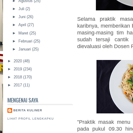
►
Agustus
(25)
►
Juli
(2)
►
Juni
(26)
Selama praktik mas
karibnya, memberikan b
►
April
(27)
masing-masing tim ha
►
Maret
(25)
sudah tersaji cantik
►
Februari
(25)
dievaluasi oleh Dosen 
►
Januari
(25)
►
2020
(48)
►
2019
(234)
►
2018
(170)
►
2017
(11)
MENGENAI SAYA
BERITA KULINER
LIHAT PROFIL LENGKAPKU
”Praktik masak menu
pada pukul 09.30 hi