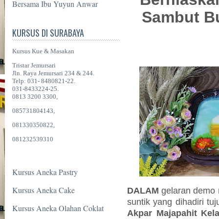
Bersama Ibu Yuyun Anwar
Sambut B
KURSUS DI SURABAYA
Kursus Kue & Masakan
Tristar Jemursari
Jln. Raya Jemursari 234 & 244.
Telp: 031- 8480821-22.
031-8433224-25.
0813 3200 3300,
085731804143,
081330350822,
081232539310
Kursus Aneka Pastry
Kursus Aneka Cake
DALAM
gelaran demo 
suntik yang dihadiri tu
Kursus Aneka Olahan Coklat
Akpar Majapahit Kel