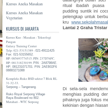
Kursus Aneka Masakan
ritual ibadah puasa
pudding suntik ini co
Kursus Aneka Masakan
pelengkap untuk berbu
Vegetarian
kru
www.sekolahmasak
Lantai 2 Graha Trista
KURSUS DI JAKARTA
Kursus Kue - Masakan - Teknologi
Pangan
Galaxy Training Center
Telp: 021-53151389 -
021-49111425
Fax: 021-53155652.
HP: 085693774515. PIN: 237D76FC.
HP: 081318230199.
PIN : 2A8798AE.
HP; 081231071701. PIN: 2AEB02F6
08883271088
Kompleks Ruko BSD sektor 7 Blok RL
31-32-33.
Serpong – Tangerang.
Di sela-sela mendem
menghias pudding den
Ruko Royal Serpong Village
Raya Boulevard no 802.
pihaknya juga fokus me
Matahari - WTC Serpong
kekinian dengan hiasa