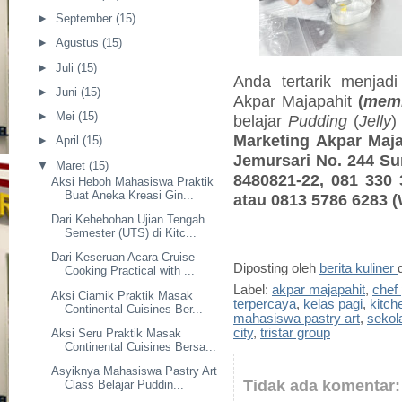
►
September
(15)
►
Agustus
(15)
►
Juli
(15)
Anda tertarik menjadi
►
Juni
(15)
Akpar Majapahit
(
memb
►
Mei
(15)
belajar
Pudding
(
Jelly
Marketing
Akpar Maja
►
April
(15)
Jemursari No. 244 Sur
▼
Maret
(15)
8480821-22,
081 330 
Aksi Heboh Mahasiswa Praktik
Buat Aneka Kreasi Gin...
atau 0813 5786 6283 
Dari Kehebohan Ujian Tengah
Semester (UTS) di Kitc...
Dari Keseruan Acara Cruise
Diposting oleh
berita kuliner
Cooking Practical with ...
Label:
akpar majapahit
,
chef 
Aksi Ciamik Praktik Masak
terpercaya
,
kelas pagi
,
kitch
Continental Cuisines Ber...
mahasiswa pastry art
,
sekol
city
,
tristar group
Aksi Seru Praktik Masak
Continental Cuisines Bersa...
Asyiknya Mahasiswa Pastry Art
Tidak ada komentar:
Class Belajar Puddin...