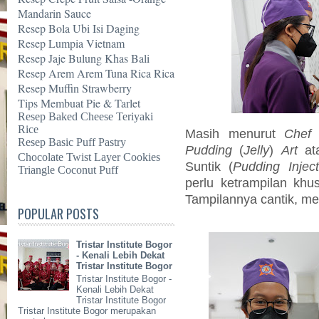
Mandarin Sauce
Resep Bola Ubi Isi Daging
Resep Lumpia Vietnam
Resep Jaje Bulung Khas Bali
Resep Arem Arem Tuna Rica Rica
Resep Muffin Strawberry
Tips Membuat Pie & Tarlet
Resep Baked Cheese Teriyaki
Rice
Masih menurut
Chef
R
Resep Basic Puff Pastry
Pudding
(
Jelly
)
Art
ata
Chocolate Twist Layer Cookies
Suntik
(
Pudding Inject
Triangle Coconut Puff
perlu ketrampilan khu
Tampilannya cantik, men
POPULAR POSTS
Tristar Institute Bogor
- Kenali Lebih Dekat
Tristar Institute Bogor
Tristar Institute Bogor -
Kenali Lebih Dekat
Tristar Institute Bogor
Tristar Institute Bogor merupakan