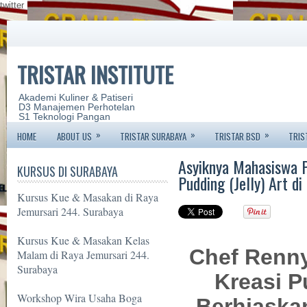
twitter
TRISTAR INSTITUTE
Akademi Kuliner & Patiseri
D3 Manajemen Perhotelan
S1 Teknologi Pangan
»
»
»
HOME
ABOUT US
TRISTAR SURABAYA
TRISTAR BSD
TRIS
Asyiknya Mahasiswa P
KURSUS DI SURABAYA
Pudding (Jelly) Art di
Kursus Kue & Masakan di Raya
Jemursari 244. Surabaya
Kursus Kue & Masakan Kelas
Chef Renn
Malam di Raya Jemursari 244.
Surabaya
Kreasi P
Workshop Wira Usaha Boga
Berhiaska