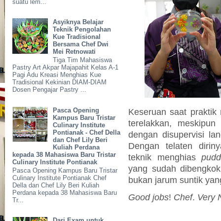
suatu lem...
Asyiknya Belajar
Teknik Pengolahan
Kue Tradisional
Bersama Chef Dwi
Mei Retnowati
Tiga Tim Mahasiswa
Pastry Art Akpar Majapahit Kelas A-1
Pagi Adu Kreasi Menghias Kue
Tradisional Kekinian DIAM-DIAM
Dosen Pengajar Pastry ...
Pasca Opening
Keseruan saat prakti
Kampus Baru Tristar
terelakkan, meskipun
Culinary Institute
Pontianak - Chef Della
dengan disupervisi l
dan Chef Lily Beri
Dengan telaten dirin
Kuliah Perdana
kepada 38 Mahasiswa Baru Tristar
teknik menghias
pudd
Culinary Institute Pontianak
yang sudah dibengkok
Pasca Opening Kampus Baru Tristar
Culinary Institute Pontianak Chef
bukan jarum suntik yan
Della dan Chef Lily Beri Kuliah
Perdana kepada 38 Mahasiswa Baru
Good jobs
!
Chef
.
Very 
Tr...
Dari Exam untuk