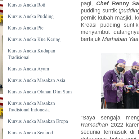
pagi,
Chef
Renny Sav
Kursus Aneka Roti
pudding suntik (
pudding
Kursus Aneka Pudding
pernik kubah masjid, 
Kreasi pudding suntik
Kursus Aneka Pie
menyambut datangny
Kursus Aneka Kue Kering
bertajuk
Marhaban Ya
Kursus Aneka Kudapan
Tradisional
Kursus Aneka Ayam
Kursus Aneka Masakan Asia
Kursus Aneka Olahan Dim Sum
Kursus Aneka Masakan
Tradisional Indonesia
”Saya sengaja men
Kursus Aneka Masakan Eropa
Ramadhan
2022 karen
sedunia termasuk di 
Kursus Aneka Seafood
datangnya bulan suci