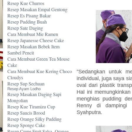
Resep Kue Churros
Resep Masakan Empal Gentong
Resep Es Pisang Bakar
Resep Pudding Buah
Resep Sate Daging
Cara Membuat Mie Ramen
Resep Japanesse Cheese Cake
Resep Masakan Bebek Item
Sambel Pencit
Cara Membuat Green Tea Mouse
Cake
Cara Membuat Kue Kering Choco
”Sedangkan untuk me
Cloudys
individual, juga saya 
Resep Sup Sechuan
oval dari plastik tran
Resep Ayam Lodho
Hal ini memungkinkan 
Resep Masakan Daging Sapi
menghias pudding den
Mongolian
Renny di dampingi 
Resep Kue Tiramizu Cup
Syahputra.
Resep Saucis Brood
Resep Orange Silky Pudding
Resep Sponge Cake
Resep Crepe Fruit Salsa -Orange