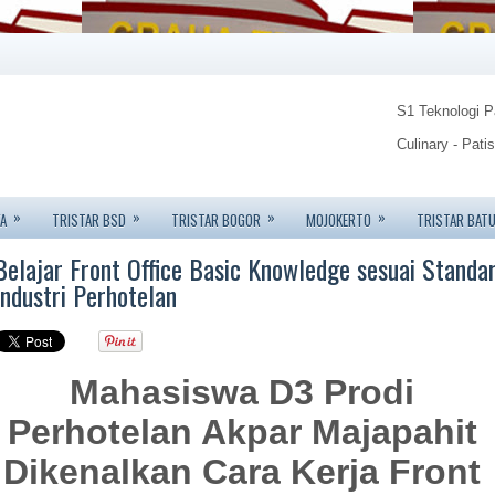
S1 Teknologi 
Culinary - Pati
Food Technolo
»
»
»
»
A
TRISTAR BSD
TRISTAR BOGOR
MOJOKERTO
TRISTAR BAT
Tristar Institu
Belajar Front Office Basic Knowledge sesuai Standa
Info: 08123450
Industri Perhotelan
Mahasiswa D3 Prodi
Perhotelan Akpar Majapahit
Dikenalkan Cara Kerja Front