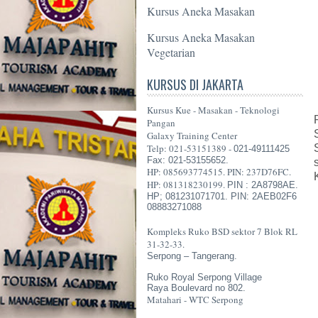
Kursus Aneka Masakan
Kursus Aneka Masakan
Vegetarian
KURSUS DI JAKARTA
Kursus Kue - Masakan - Teknologi
Pangan
Galaxy Training Center
Telp: 021-53151389 -
021-49111425
Fax: 021-53155652.
HP: 085693774515. PIN: 237D76FC.
HP: 081318230199.
PIN : 2A8798AE.
HP; 081231071701. PIN: 2AEB02F6
08883271088
Kompleks Ruko BSD sektor 7 Blok RL
31-32-33.
Serpong – Tangerang.
Ruko Royal Serpong Village
Raya Boulevard no 802.
Matahari - WTC Serpong