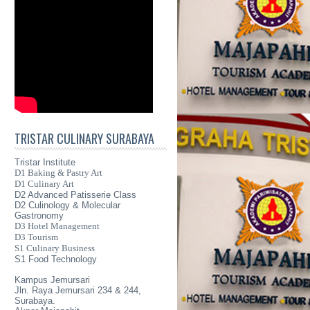
TRISTAR CULINARY SURABAYA
Tristar Institute
D1 Baking & Pastry Art
D1 Culinary Art
D2 Advanced Patisserie Class
D2 Culinology & Molecular
Gastronomy
D3 Hotel Management
D3 Tourism
S1 Culinary Business
S1 Food Technology
Kampus Jemursari
Jln. Raya Jemursari 234 & 244,
Surabaya.