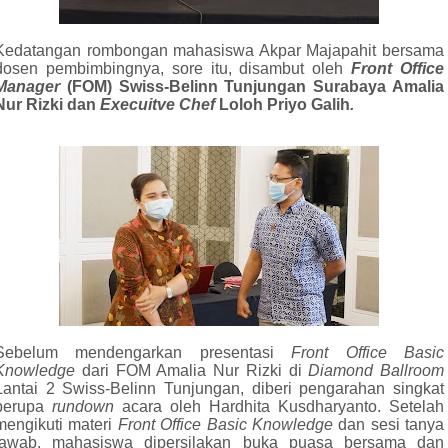
Kedatangan rombongan mahasiswa Akpar Majapahit bersama
dosen pembimbingnya, sore itu, disambut
oleh
Front Office
Manager
(FOM) Swiss-Belinn Tunjungan Surabaya Amalia
Nur Rizki dan
Execuitve Chef
Loloh Priyo Galih
.
Sebelum mendengarkan presentasi
Front Office Basic
Knowledge
dari
FOM Amalia Nur Rizki di
Diamond Ballroom
Lantai 2 Swiss-Belinn Tunjungan, diberi pengarahan singkat
berupa
rundown
acara oleh Hardhita Kusdharyanto. Setelah
mengikuti materi
Front Office Basic Knowledge
dan sesi tanya
jawab, mahasiswa dipersilakan buka puasa bersama dan