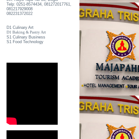
Telp: 0251-8574434, 081272017761,
081217929008
082231372022
D1 Culinary Art
D1 Baking & Pastry Art
S1 Culinary Business
S1 Food Technology