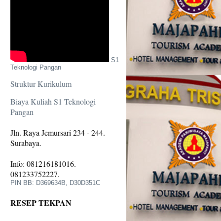
S1
Teknologi Pangan
Struktur Kurikulum
Biaya Kuliah S1 Teknologi
Pangan
Jln. Raya Jemursari 234 - 244.
Surabaya.
Info: 081216181016.
081233752227.
PIN BB: D369634B, D30D351C
RESEP TEKPAN