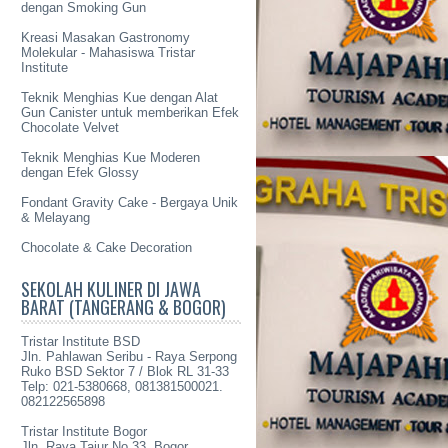
dengan Smoking Gun
Kreasi Masakan Gastronomy
Molekular - Mahasiswa Tristar
Institute
Teknik Menghias Kue dengan Alat
Gun Canister untuk memberikan Efek
Chocolate Velvet
Teknik Menghias Kue Moderen
dengan Efek Glossy
Fondant Gravity Cake - Bergaya Unik
& Melayang
Chocolate & Cake Decoration
SEKOLAH KULINER DI JAWA
BARAT (TANGERANG & BOGOR)
Tristar Institute BSD
Jln. Pahlawan Seribu - Raya Serpong
Ruko BSD Sektor 7 / Blok RL 31-33
Telp: 021-5380668, 081381500021.
082122565898
Tristar Institute Bogor
Jln. Raya Tajur No 33, Bogor