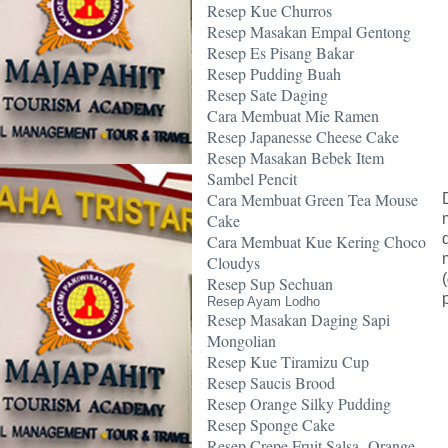
Resep Kue Churros
Resep Masakan Empal Gentong
Resep Es Pisang Bakar
Resep Pudding Buah
Resep Sate Daging
Cara Membuat Mie Ramen
Resep Japanesse Cheese Cake
Resep Masakan Bebek Item
Sambel Pencit
Cara Membuat Green Tea Mouse
Cake
Cara Membuat Kue Kering Choco
Cloudys
(
Resep Sup Sechuan
Resep Ayam Lodho
Resep Masakan Daging Sapi
Mongolian
Resep Kue Tiramizu Cup
Resep Saucis Brood
Resep Orange Silky Pudding
Resep Sponge Cake
Resep Crepe Fruit Salsa -Orange