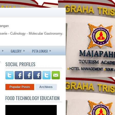
Pangan
sserie - Culinology - Molecular Gastronomy.
gy.
»
»
»
U
GALLERY
PETA LOKASI
te - Jemursari 244 - Surabaya
r
SOCIAL PROFILES
6426 - 081233752227.
Popular Posts
Archives
FOOD TECHNOLOGY EDUCATION