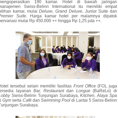
mengoperasikan 190 kamar. Hotel di bawah jaringan
manajemen Swiss-Belinn International itu memiliki empat
pilihan kamar, mulai
Deluxe, Grand Deluxe
, Junior Suite dan
Premier Suite
. Harga kamar hotel per malamnya dipatok
bervariasi mulai Rp 450.000 ++ hingga Rp 1,25 juta ++.
Hotel tersebut selain memiliki fasilitas
Front Office
(FO), juga
tersedia layanan
Bar, Restaurant
dan
Longue
(BaReLo)
di
Lobby
Swiss-Belinn Tunjungan Surabaya,
Kitchen
,
Alaya Spa
& Gym
serta
Café
dan
Swimming Pool
di Lantai 5 Swiss-Belinn
Tunjungan Surabaya.