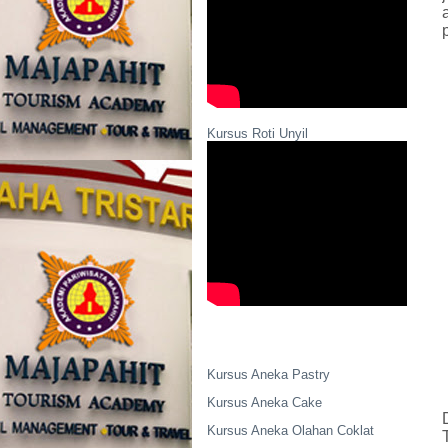
Kursus Roti Unyil
Kursus Aneka Pastry
Kursus Aneka Cake
Kursus Aneka Olahan Coklat