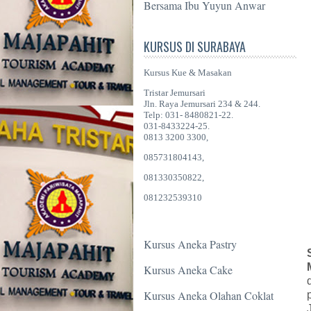
Bersama Ibu Yuyun Anwar
KURSUS DI SURABAYA
Kursus Kue & Masakan
Tristar Jemursari
Jln. Raya Jemursari 234 & 244.
Telp: 031- 8480821-22.
031-8433224-25.
0813 3200 3300,
085731804143,
081330350822,
081232539310
Kursus Aneka Pastry
Kursus Aneka Cake
Kursus Aneka Olahan Coklat