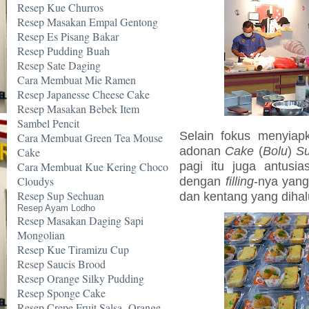
Resep Kue Churros
Resep Masakan Empal Gentong
Resep Es Pisang Bakar
Resep Pudding Buah
Resep Sate Daging
Cara Membuat Mie Ramen
Resep Japanesse Cheese Cake
Resep Masakan Bebek Item
Sambel Pencit
Selain fokus menyia
Cara Membuat Green Tea Mouse
adonan
Cake
(
Bolu
)
Su
Cake
pagi itu juga antus
Cara Membuat Kue Kering Choco
Cloudys
dengan
filling
-nya yang
Resep Sup Sechuan
dan kentang yang dihal
Resep Ayam Lodho
Resep Masakan Daging Sapi
Mongolian
Resep Kue Tiramizu Cup
Resep Saucis Brood
Resep Orange Silky Pudding
Resep Sponge Cake
Resep Crepe Fruit Salsa -Orange