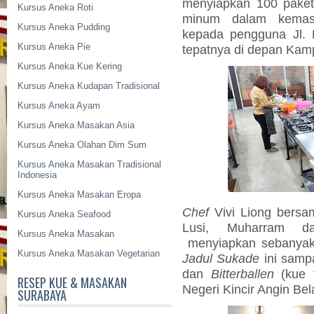
menyiapkan 100 paket
Kursus Aneka Roti
minum dalam kemas
Kursus Aneka Pudding
kepada pengguna Jl. 
Kursus Aneka Pie
tepatnya di depan Kam
Kursus Aneka Kue Kering
Kursus Aneka Kudapan Tradisional
Kursus Aneka Ayam
Kursus Aneka Masakan Asia
Kursus Aneka Olahan Dim Sum
Kursus Aneka Masakan Tradisional
Indonesia
Kursus Aneka Masakan Eropa
Chef
Vivi Liong bersa
Kursus Aneka Seafood
Lusi, Muharram d
Kursus Aneka Masakan
menyiapkan sebanya
Kursus Aneka Masakan Vegetarian
Jadul Sukade
ini samp
dan
Bitterballen
(kue t
RESEP KUE & MASAKAN
Negeri Kincir Angin Bel
SURABAYA