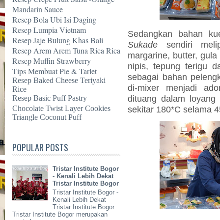
Mandarin Sauce
Resep Bola Ubi Isi Daging
Resep Lumpia Vietnam
Sedangkan bahan k
Resep Jaje Bulung Khas Bali
Sukade
sendiri melip
Resep Arem Arem Tuna Rica Rica
margarine, butter, gula h
Resep Muffin Strawberry
nipis, tepung terigu
Tips Membuat Pie & Tarlet
sebagai bahan peleng
Resep Baked Cheese Teriyaki
di-mixer menjadi a
Rice
dituang dalam loyang 
Resep Basic Puff Pastry
Chocolate Twist Layer Cookies
sekitar 180*C selama 4
Triangle Coconut Puff
POPULAR POSTS
Tristar Institute Bogor
- Kenali Lebih Dekat
Tristar Institute Bogor
Tristar Institute Bogor -
Kenali Lebih Dekat
Tristar Institute Bogor
Tristar Institute Bogor merupakan