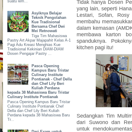
suatu lem...
Tidak hanya Dosen Pen
yang lain, seperti Han
Asyiknya Belajar
Lestari, Sofan, Ros
Teknik Pengolahan
membahu memasukkan 
Kue Tradisional
Bersama Chef Dwi
dalam kemasan (AMDK) 
Mei Retnowati
membawa karton bo
Tiga Tim Mahasiswa
spanduknya. Pokokny
Pastry Art Akpar Majapahit Kelas A-1
Pagi Adu Kreasi Menghias Kue
kitchen pagi itu!
Tradisional Kekinian DIAM-DIAM
Dosen Pengajar Pastry ...
Pasca Opening
Kampus Baru Tristar
Culinary Institute
Pontianak - Chef Della
dan Chef Lily Beri
Kuliah Perdana
kepada 38 Mahasiswa Baru Tristar
Culinary Institute Pontianak
Pasca Opening Kampus Baru Tristar
Culinary Institute Pontianak Chef
Della dan Chef Lily Beri Kuliah
Sedangkan Tim Multime
Perdana kepada 38 Mahasiswa Baru
Tr...
dari Suwono dan Ren
untuk mendokumenta
Dari Exam untuk