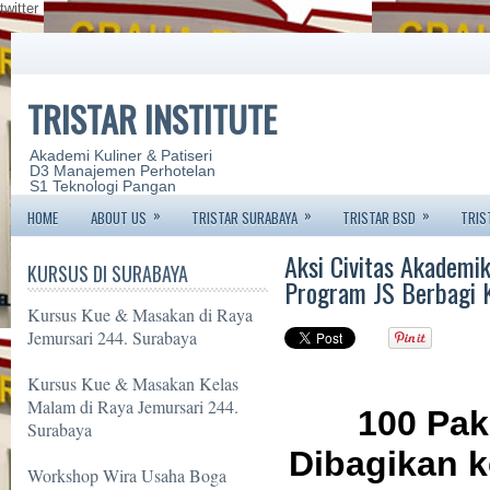
twitter
TRISTAR INSTITUTE
Akademi Kuliner & Patiseri
D3 Manajemen Perhotelan
S1 Teknologi Pangan
»
»
»
HOME
ABOUT US
TRISTAR SURABAYA
TRISTAR BSD
TRIS
Aksi Civitas Akademi
KURSUS DI SURABAYA
Program JS Berbagi K
Kursus Kue & Masakan di Raya
Jemursari 244. Surabaya
Kursus Kue & Masakan Kelas
Malam di Raya Jemursari 244.
100 Pak
Surabaya
Dibagikan 
Workshop Wira Usaha Boga