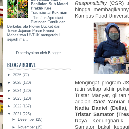
Responsibility
(CSR) te
Penilaian Sub Materi
Praktik Kue
hingga membagikanny
Tradisional Kekinian
Kampus Food Universit
Tim Juri Apresiasi
Platingan Cantik dan
Berkelas ala Flower Bucket dan
Tower Jajanan Pasar Kreasi
Mahasiswa UNTUK mengetahui
sejauh ma...
Diberdayakan oleh
Blogger
.
BLOG ARCHIVE
►
2026
(72)
Mengingat program JS 
►
2025
(120)
rutin setiap akhir pek
►
2024
(120)
Tristar Manyar, gilira
►
2023
(120)
adalah
Chef
Yanuar K
►
2022
(167)
Nadia Daniel (Della)
Tristar Samator (Tres
▼
2021
(225)
►
Desember
(15)
Raya Kedungbaruk N
Samator bakal kebag
►
November
(15)