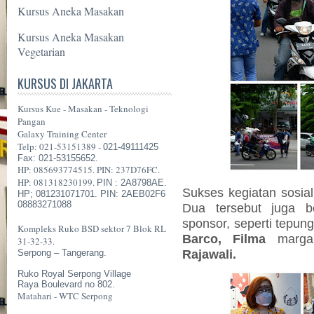
Kursus Aneka Masakan
Kursus Aneka Masakan
Vegetarian
KURSUS DI JAKARTA
Kursus Kue - Masakan - Teknologi
Pangan
Galaxy Training Center
Telp: 021-53151389 -
021-49111425
Fax: 021-53155652.
HP: 085693774515. PIN: 237D76FC.
HP: 081318230199.
PIN : 2A8798AE.
Sukses kegiatan sosial
HP; 081231071701. PIN: 2AEB02F6
08883271088
Dua tersebut juga b
sponsor, seperti tepung
Kompleks Ruko BSD sektor 7 Blok RL
Barco, Filma
marga
31-32-33.
Rajawali.
Serpong – Tangerang.
Ruko Royal Serpong Village
Raya Boulevard no 802.
Matahari - WTC Serpong