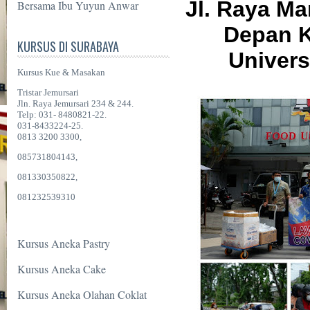
Jl. Raya Ma
Bersama Ibu Yuyun Anwar
Depan 
KURSUS DI SURABAYA
Univers
Kursus Kue & Masakan
Tristar Jemursari
Jln. Raya Jemursari 234 & 244.
Telp: 031- 8480821-22.
031-8433224-25.
0813 3200 3300,
085731804143,
081330350822,
081232539310
Kursus Aneka Pastry
Kursus Aneka Cake
Kursus Aneka Olahan Coklat