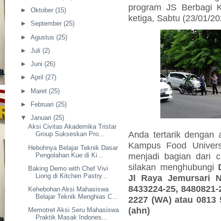
program JS Berbagi K
►
Oktober
(15)
ketiga, Sabtu (23/01/2
►
September
(25)
►
Agustus
(25)
►
Juli
(2)
►
Juni
(26)
►
April
(27)
►
Maret
(25)
►
Februari
(25)
▼
Januari
(25)
Aksi Civitas Akademika Tristar
Anda tertarik dengan
Group Sukseskan Pro...
Kampus Food Universi
Hebohnya Belajar Teknik Dasar
menjadi bagian dari c
Pengolahan Kue di Ki...
silakan menghubungi
Baking Demo with Chef Vivi
Liong di Kitchen Pastry...
Jl Raya Jemursari N
8433224-25, 8480821-
Kehebohan Aksi Mahasiswa
Belajar Teknik Menghias C...
2227 (WA) atau 0813
(ahn)
Memotret Aksi Seru Mahasiswa
Praktik Masak Indones...