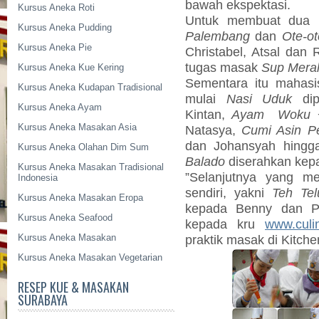
bawah ekspektasi.
Kursus Aneka Roti
Untuk membuat dua
Kursus Aneka Pudding
Palembang
dan
Ote-ot
Kursus Aneka Pie
Christabel, Atsal dan
tugas masak
Sup Mera
Kursus Aneka Kue Kering
Sementara itu maha
Kursus Aneka Kudapan Tradisional
mulai
Nasi Uduk
dip
Kursus Aneka Ayam
Kintan,
Ayam
Woku
Kursus Aneka Masakan Asia
Natasya,
Cumi Asin Pe
dan Johansyah hing
Kursus Aneka Olahan Dim Sum
Balado
diserahkan kepa
Kursus Aneka Masakan Tradisional
”Selanjutnya yang 
Indonesia
sendiri, yakni
Teh Tel
Kursus Aneka Masakan Eropa
kepada Benny dan Pra
Kursus Aneka Seafood
kepada kru
www.culi
Kursus Aneka Masakan
praktik masak di Kitche
Kursus Aneka Masakan Vegetarian
RESEP KUE & MASAKAN
SURABAYA