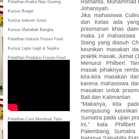
Ramanta, Muhammad Fa
Pelatihan Aneka Nasi Goreng
Johansyah.
Kursus Burger
Jika mahasiswa Culin
Kursus Industri Sosis
dan Kelas ada yang
prasmanan khas daera
Kursus Martabak Bangka
maka 14 mahasiswa Cu
Pelatihan Industri Frozen Food
Siang yang diasuh
Ch
Kursus Lapis Legit & Sepiku
keunikan masakan dar
praktik masak, Jumat (1
Pelatihan Produksi Frozen Food
Menurut Philbert Tan
masak pihaknya rembu
kira-kira masakan da
karena mahasiswa dari
masakan untuk prasm
Bali dan Kalimantan.
”Makanya, kita pad
mengusung keunika
Sumatra pada ujian pr
Pelatihan Cara Membuat Tahu
ini,” kata Phillber
Palembang, Sumatra S
Natasya Salsabilla Putri