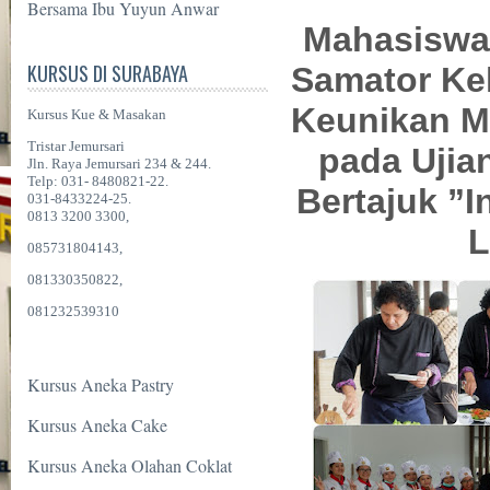
Bersama Ibu Yuyun Anwar
Mahasiswa 
KURSUS DI SURABAYA
Samator Ke
Keunikan M
Kursus Kue & Masakan
Tristar Jemursari
pada Ujia
Jln. Raya Jemursari 234 & 244.
Telp: 031- 8480821-22.
Bertajuk ”I
031-8433224-25.
0813 3200 3300,
L
085731804143,
081330350822,
081232539310
Kursus Aneka Pastry
Kursus Aneka Cake
Kursus Aneka Olahan Coklat