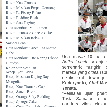
Resep Kue Churros
Resep Masakan Empal Gentong
Resep Es Pisang Bakar
Resep Pudding Buah
Resep Sate Daging
Cara Membuat Mie Ramen
Resep Japanesse Cheese Cake
Resep Masakan Bebek Item
Sambel Pencit
Cara Membuat Green Tea Mouse
Cake
Usai masak 10 menu
Cara Membuat Kue Kering Choco
Buffet Lunch
, selanju
Cloudys
semenarik mungkin, 
Resep Sup Sechuan
mereka yang ditata rapi
Resep Ayam Lodho
Resep Masakan Daging Sapi
dikritisi oleh dewan ju
Mongolian
Kadaryanto,
Chef
Mas
Resep Kue Tiramizu Cup
Yenata.
Resep Saucis Brood
”Penilaian ujian pra
Resep Orange Silky Pudding
Tristar Samator itu me
Resep Sponge Cake
dan kreativitas, tekst
Resep Crepe Fruit Salsa -Orange