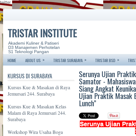
twitter
TRISTAR INSTITUTE
Akademi Kuliner & Patiseri
D3 Manajemen Perhotelan
S1 Teknologi Pangan
»
»
»
HOME
ABOUT US
TRISTAR SURABAYA
TRISTAR BSD
TRIS
Serunya Ujian Praktik
KURSUS DI SURABAYA
Samator - Mahasiswa 
Siang Angkat Keunik
Kursus Kue & Masakan di Raya
Ujian Praktik Masak 
Jemursari 244. Surabaya
Lunch”
Kursus Kue & Masakan Kelas
Malam di Raya Jemursari 244.
Surabaya
Serunya Ujian Prakt
Workshop Wira Usaha Boga