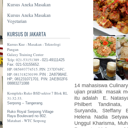
Kursus Aneka Masakan
Kursus Aneka Masakan
Vegetarian
KURSUS DI JAKARTA
Kursus Kue - Masakan - Teknologi
Pangan
Galaxy Training Center
Telp: 021-53151389 -
021-49111425
Fax: 021-53155652.
HP: 085693774515. PIN: 237D76FC.
HP: 081318230199.
PIN : 2A8798AE.
HP; 081231071701. PIN: 2AEB02F6
08883271088
14 mahasiswa Culinar
ujian praktik
masak m
Kompleks Ruko BSD sektor 7 Blok RL
itu adalah
E. Natasya
31-32-33.
Serpong – Tangerang.
Philbert Tandinata,
Suryanda, Steffany 
Ruko Royal Serpong Village
Raya Boulevard no 802.
Helena Nadia Setyawa
Matahari - WTC Serpong
Unggul Kharisma, Muh