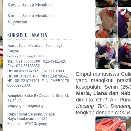
Kursus Aneka Masakan
Kursus Aneka Masakan
Vegetarian
KURSUS DI JAKARTA
Kursus Kue - Masakan - Teknologi
Pangan
Galaxy Training Center
Telp: 021-53151389 -
021-49111425
Fax: 021-53155652.
HP: 085693774515. PIN: 237D76FC.
Empat mahasiswa Culin
HP: 081318230199.
PIN : 2A8798AE.
yang mengikuti prakt
HP; 081231071701. PIN: 2AEB02F6
08883271088
kesepuluh, Senin (25/
Maria, Liana dan Nabi
Kompleks Ruko BSD sektor 7 Blok RL
diminta
Chef
Ari Pur
31-32-33.
Kacang Teri
,
Dendeng
Serpong – Tangerang.
lengkap dengan
Nasi K
Ruko Royal Serpong Village
Raya Boulevard no 802.
Matahari - WTC Serpong