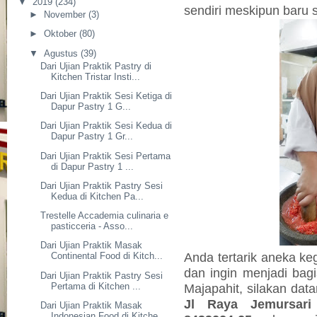
▼
2019
(234)
sendiri meskipun baru 
►
November
(3)
►
Oktober
(80)
▼
Agustus
(39)
Dari Ujian Praktik Pastry di
Kitchen Tristar Insti...
Dari Ujian Praktik Sesi Ketiga di
Dapur Pastry 1 G...
Dari Ujian Praktik Sesi Kedua di
Dapur Pastry 1 Gr...
Dari Ujian Praktik Sesi Pertama
di Dapur Pastry 1 ...
Dari Ujian Praktik Pastry Sesi
Kedua di Kitchen Pa...
Trestelle Accademia culinaria e
pasticceria - Asso...
Dari Ujian Praktik Masak
Anda tertarik aneka ke
Continental Food di Kitch...
dan ingin menjadi bagi
Dari Ujian Praktik Pastry Sesi
Pertama di Kitchen ...
Majapahit, silakan da
Jl Raya Jemursari
Dari Ujian Praktik Masak
Indonesian Food di Kitche...