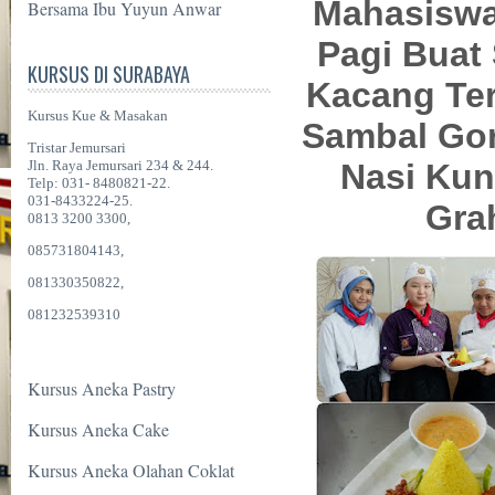
Mahasiswa
Bersama Ibu Yuyun Anwar
Pagi Buat
KURSUS DI SURABAYA
Kacang Ter
Kursus Kue & Masakan
Sambal Go
Tristar Jemursari
Jln. Raya Jemursari 234 & 244.
Nasi Kun
Telp: 031- 8480821-22.
031-8433224-25.
Grah
0813 3200 3300,
085731804143,
081330350822,
081232539310
Kursus Aneka Pastry
Kursus Aneka Cake
Kursus Aneka Olahan Coklat