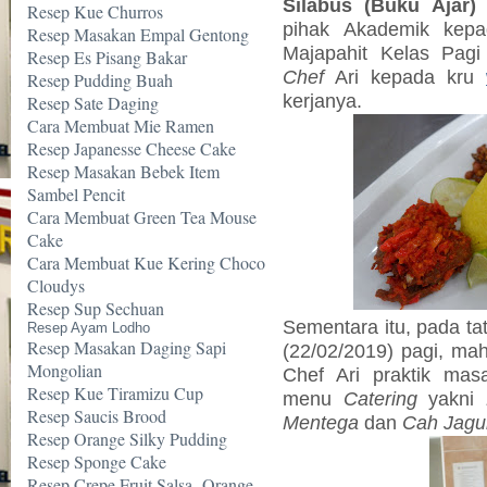
Silabus (Buku Ajar) 
Resep Kue Churros
pihak Akademik kepa
Resep Masakan Empal Gentong
Majapahit Kelas Pagi
Resep Es Pisang Bakar
Chef
Ari kepada kru
Resep Pudding Buah
kerjanya.
Resep Sate Daging
Cara Membuat Mie Ramen
Resep Japanesse Cheese Cake
Resep Masakan Bebek Item
Sambel Pencit
Cara Membuat Green Tea Mouse
Cake
Cara Membuat Kue Kering Choco
Cloudys
Resep Sup Sechuan
Sementara itu, pada ta
Resep Ayam Lodho
Resep Masakan Daging Sapi
(22/02/2019) pagi, mah
Mongolian
Chef Ari praktik ma
Resep Kue Tiramizu Cup
menu
Catering
yakni
Resep Saucis Brood
Mentega
dan
Cah Jagu
Resep Orange Silky Pudding
Resep Sponge Cake
Resep Crepe Fruit Salsa -Orange