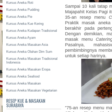
Kursus Aneka Roti
Sampai 10 kali tatap 
Kursus Aneka Pudding
Majapahit Kelas Pagi 
35-an resep menu
C
Kursus Aneka Pie
Praktik masak ane
Kursus Aneka Kue Kering
berakhir pada perte
Kursus Aneka Kudapan Tradisional
Dengan demikian, ma
Kursus Aneka Ayam
masak menu
Caterin
Pasalnya, mahas
Kursus Aneka Masakan Asia
pembimbingnya membu
Kursus Aneka Olahan Dim Sum
untuk setiap harinya.
Kursus Aneka Masakan Tradisional
Indonesia
Kursus Aneka Masakan Eropa
Kursus Aneka Seafood
Kursus Aneka Masakan
Kursus Aneka Masakan Vegetarian
RESEP KUE & MASAKAN
SURABAYA
”75-an resep menu m