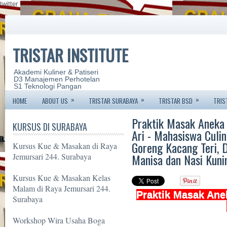
twitter
TRISTAR INSTITUTE
Akademi Kuliner & Patiseri
D3 Manajemen Perhotelan
S1 Teknologi Pangan
»
»
»
HOME
ABOUT US
TRISTAR SURABAYA
TRISTAR BSD
TRIS
Praktik Masak Aneka
KURSUS DI SURABAYA
Ari - Mahasiswa Culi
Goreng Kacang Teri, 
Kursus Kue & Masakan di Raya
Manisa dan Nasi Kunin
Jemursari 244. Surabaya
Kursus Kue & Masakan Kelas
Malam di Raya Jemursari 244.
Praktik Masak An
Surabaya
Workshop Wira Usaha Boga