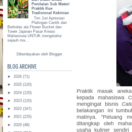
Penilaian Sub Materi
Praktik Kue
Tradisional Kekinian
Tim Juri Apresiasi
Platingan Cantik dan
Berkelas ala Flower Bucket dan
Tower Jajanan Pasar Kreasi
Mahasiswa UNTUK mengetahui
sejauh ma...
Diberdayakan oleh
Blogger
.
BLOG ARCHIVE
►
2026
(71)
►
2025
(120)
Praktik masak ane
►
2024
(120)
kepada mahasiswa Cu
►
2023
(120)
mengingat bisnis
Cate
►
2022
(167)
belakangan ini tumbu
matinya. ”Peluang me
►
2021
(225)
ditangkap oleh maha
►
2020
(48)
usaha kuliner sendir