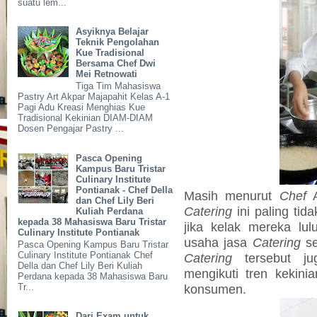
suatu lem...
Asyiknya Belajar
Teknik Pengolahan
Kue Tradisional
Bersama Chef Dwi
Mei Retnowati
Tiga Tim Mahasiswa
Pastry Art Akpar Majapahit Kelas A-1
Pagi Adu Kreasi Menghias Kue
Tradisional Kekinian DIAM-DIAM
Dosen Pengajar Pastry ...
Pasca Opening
Kampus Baru Tristar
Culinary Institute
Pontianak - Chef Della
Masih menurut
Chef
A
dan Chef Lily Beri
Catering
ini paling tid
Kuliah Perdana
kepada 38 Mahasiswa Baru Tristar
jika kelak mereka lu
Culinary Institute Pontianak
usaha jasa
Catering
se
Pasca Opening Kampus Baru Tristar
Culinary Institute Pontianak Chef
Catering
tersebut jug
Della dan Chef Lily Beri Kuliah
mengikuti tren kekini
Perdana kepada 38 Mahasiswa Baru
konsumen.
Tr...
Dari Exam untuk