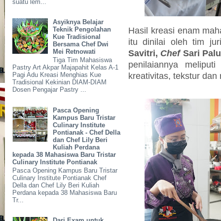
suatu lem...
Asyiknya Belajar
Hasil kreasi enam maha
Teknik Pengolahan
Kue Tradisional
itu dinilai oleh tim ju
Bersama Chef Dwi
Mei Retnowati
Savitri,
Chef
Sari Pal
Tiga Tim Mahasiswa
penilaiannya meliput
Pastry Art Akpar Majapahit Kelas A-1
kreativitas, tekstur dan 
Pagi Adu Kreasi Menghias Kue
Tradisional Kekinian DIAM-DIAM
Dosen Pengajar Pastry ...
Pasca Opening
Kampus Baru Tristar
Culinary Institute
Pontianak - Chef Della
dan Chef Lily Beri
Kuliah Perdana
kepada 38 Mahasiswa Baru Tristar
Culinary Institute Pontianak
Pasca Opening Kampus Baru Tristar
Culinary Institute Pontianak Chef
Della dan Chef Lily Beri Kuliah
Perdana kepada 38 Mahasiswa Baru
Tr...
Dari Exam untuk