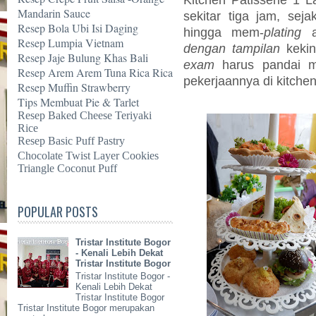
Mandarin Sauce
sekitar tiga jam, se
Resep Bola Ubi Isi Daging
hingga mem-
plating
a
Resep Lumpia Vietnam
dengan tampilan
keki
Resep Jaje Bulung Khas Bali
exam
harus pandai m
Resep Arem Arem Tuna Rica Rica
pekerjaannya di kitche
Resep Muffin Strawberry
Tips Membuat Pie & Tarlet
Resep Baked Cheese Teriyaki
Rice
Resep Basic Puff Pastry
Chocolate Twist Layer Cookies
Triangle Coconut Puff
POPULAR POSTS
Tristar Institute Bogor
- Kenali Lebih Dekat
Tristar Institute Bogor
Tristar Institute Bogor -
Kenali Lebih Dekat
Tristar Institute Bogor
Tristar Institute Bogor merupakan