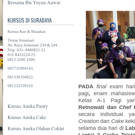
Bersama Ibu Yuyun Anwar
KURSUS DI SURABAYA
Kursus Kue & Masakan
Tristar Jemursari
Jln. Raya Jemursari 234 & 244.
Telp: 031- 8480821-22.
031-8433224-25.
0813 3200 3300,
085731804143,
081330350822,
PADA
final exam
hari
081232539310
pagi
,
enam mahasiswa
Kelas A-1 Pagi ya
Kursus Aneka Pastry
Retnowati dan
Chef
secara individual 
Kursus Aneka Cake
Creation
dan
Cake
kek
selama dua hari di
Lab
Kursus Aneka Olahan Coklat
Lantai 2 Graha Trist