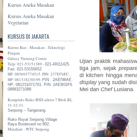
Kursus Aneka Masakan
Kursus Aneka Masakan
Vegetarian
KURSUS DI JAKARTA
Kursus Kue - Masakan - Teknologi
Pangan
Galaxy Training Center
Ujian praktik mahasisw
Telp: 021-53151389 -
021-49111425
tiga jam, sejak
prepar
Fax: 021-53155652.
HP: 085693774515. PIN: 237D76FC.
di kitchen hingga mena
HP: 081318230199.
PIN : 2A8798AE.
display
yang sudah di
HP; 081231071701. PIN: 2AEB02F6
Mei dan
Chef
Lusiana.
08883271088
Kompleks Ruko BSD sektor 7 Blok RL
31-32-33.
Serpong – Tangerang.
Ruko Royal Serpong Village
Raya Boulevard no 802.
Matahari - WTC Serpong