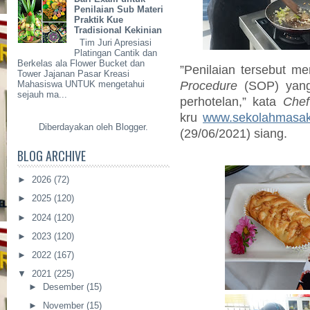
Penilaian Sub Materi
Praktik Kue
Tradisional Kekinian
Tim Juri Apresiasi
Platingan Cantik dan
Berkelas ala Flower Bucket dan
”Penilaian tersebut 
Tower Jajanan Pasar Kreasi
Procedure
(SOP) yang b
Mahasiswa UNTUK mengetahui
sejauh ma...
perhotelan,” kata
Chef
kru
www.sekolahmasak
Diberdayakan oleh
Blogger
.
(29/06/2021) siang.
BLOG ARCHIVE
►
2026
(72)
►
2025
(120)
►
2024
(120)
►
2023
(120)
►
2022
(167)
▼
2021
(225)
►
Desember
(15)
►
November
(15)