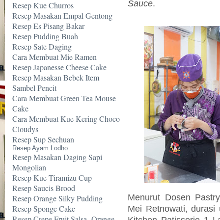
Sauce
.
Resep Kue Churros
Resep Masakan Empal Gentong
Resep Es Pisang Bakar
Resep Pudding Buah
Resep Sate Daging
Cara Membuat Mie Ramen
Resep Japanesse Cheese Cake
Resep Masakan Bebek Item
Sambel Pencit
Cara Membuat Green Tea Mouse
Cake
Cara Membuat Kue Kering Choco
Cloudys
Resep Sup Sechuan
Resep Ayam Lodho
Resep Masakan Daging Sapi
Mongolian
Resep Kue Tiramizu Cup
Resep Saucis Brood
Menurut Dosen Pastry
Resep Orange Silky Pudding
Resep Sponge Cake
Mei Retnowati, durasi u
Resep Crepe Fruit Salsa -Orange
Kitchen Patisserie 1 L