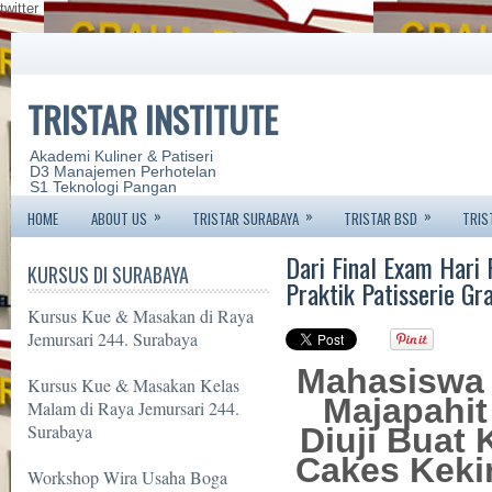
twitter
TRISTAR INSTITUTE
Akademi Kuliner & Patiseri
D3 Manajemen Perhotelan
S1 Teknologi Pangan
»
»
»
HOME
ABOUT US
TRISTAR SURABAYA
TRISTAR BSD
TRIS
Dari Final Exam Hari
KURSUS DI SURABAYA
Praktik Patisserie Gr
Kursus Kue & Masakan di Raya
Jemursari 244. Surabaya
Mahasiswa 
Kursus Kue & Masakan Kelas
Majapahit
Malam di Raya Jemursari 244.
Surabaya
Diuji Buat 
Cakes Keki
Workshop Wira Usaha Boga