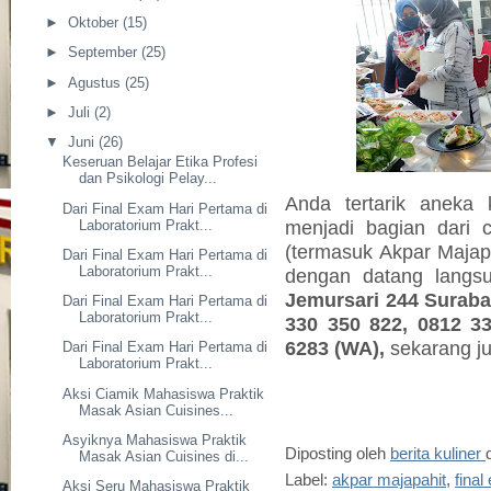
►
Oktober
(15)
►
September
(25)
►
Agustus
(25)
►
Juli
(2)
▼
Juni
(26)
Keseruan Belajar Etika Profesi
dan Psikologi Pelay...
Anda tertarik aneka 
Dari Final Exam Hari Pertama di
menjadi bagian dari c
Laboratorium Prakt...
(termasuk Akpar Majapa
Dari Final Exam Hari Pertama di
Laboratorium Prakt...
dengan datang lang
Jemursari 244 Surabay
Dari Final Exam Hari Pertama di
Laboratorium Prakt...
330 350 822, 0812 3
6283 (WA),
sekarang j
Dari Final Exam Hari Pertama di
Laboratorium Prakt...
Aksi Ciamik Mahasiswa Praktik
Masak Asian Cuisines...
Asyiknya Mahasiswa Praktik
Diposting oleh
berita kuliner
Masak Asian Cuisines di...
Label:
akpar majapahit
,
final
Aksi Seru Mahasiswa Praktik