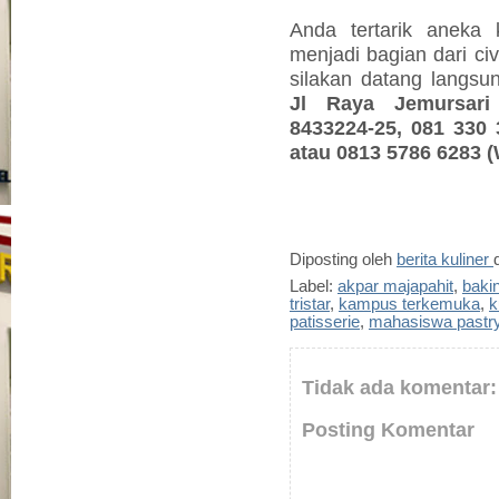
Anda tertarik aneka 
menjadi bagian dari ci
silakan datang langs
Jl Raya Jemursari
8433224-25, 081 330 
atau 0813 5786 6283 
Diposting oleh
berita kuliner
Label:
akpar majapahit
,
baki
tristar
,
kampus terkemuka
,
k
patisserie
,
mahasiswa pastry
Tidak ada komentar:
Posting Komentar