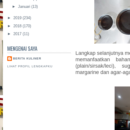
►
Januari
(13)
►
2019
(234)
►
2018
(170)
►
2017
(11)
MENGENAI SAYA
Langkap selanjutnya 
memanfaatkan bahan
BERITA KULINER
(plain/sirsak/leci), 
LIHAT PROFIL LENGKAPKU
margarine dan agar-aga