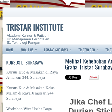
twitter
TRISTAR INSTITUTE
Akademi Kuliner & Patiseri
D3 Manajemen Perhotelan
S1 Teknologi Pangan
»
»
»
HOME
ABOUT US
TRISTAR SURABAYA
TRISTAR BSD
TRIS
Melihat Kehebohan Ac
KURSUS DI SURABAYA
Graha Tristar Suraba
Kursus Kue & Masakan di Raya
Jemursari 244. Surabaya
Kursus Kue & Masakan Kelas
Malam di Raya Jemursari 244.
Surabaya
Jika Chef L
Workshop Wira Usaha Boga
Durian Stic