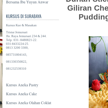
Bersama Ibu Yuyun Anwar
Giliran Ch
Pudding
KURSUS DI SURABAYA
Kursus Kue & Masakan
Tristar Jemursari
Jln. Raya Jemursari 234 & 244.
Telp: 031- 8480821-22.
031-8433224-25.
0813 3200 3300,
085731804143,
081330350822,
081232539310
Kursus Aneka Pastry
Kursus Aneka Cake
Kursus Aneka Olahan Coklat