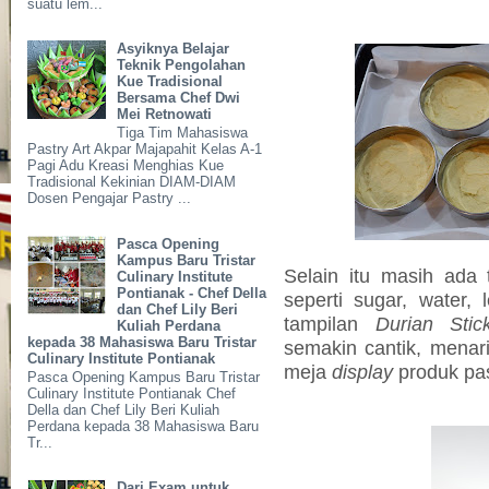
suatu lem...
Asyiknya Belajar
Teknik Pengolahan
Kue Tradisional
Bersama Chef Dwi
Mei Retnowati
Tiga Tim Mahasiswa
Pastry Art Akpar Majapahit Kelas A-1
Pagi Adu Kreasi Menghias Kue
Tradisional Kekinian DIAM-DIAM
Dosen Pengajar Pastry ...
Pasca Opening
Kampus Baru Tristar
Selain itu masih ada
Culinary Institute
Pontianak - Chef Della
seperti sugar, water,
dan Chef Lily Beri
tampilan
Durian Sti
Kuliah Perdana
kepada 38 Mahasiswa Baru Tristar
semakin cantik, menari
Culinary Institute Pontianak
meja
display
produk pas
Pasca Opening Kampus Baru Tristar
Culinary Institute Pontianak Chef
Della dan Chef Lily Beri Kuliah
Perdana kepada 38 Mahasiswa Baru
Tr...
Dari Exam untuk