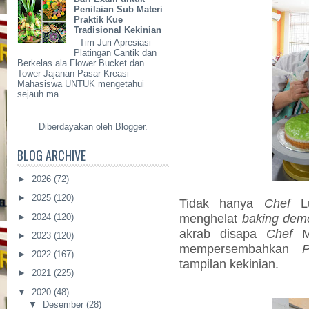
Penilaian Sub Materi
Praktik Kue
Tradisional Kekinian
Tim Juri Apresiasi
Platingan Cantik dan
Berkelas ala Flower Bucket dan
Tower Jajanan Pasar Kreasi
Mahasiswa UNTUK mengetahui
sejauh ma...
Diberdayakan oleh
Blogger
.
BLOG ARCHIVE
►
2026
(72)
►
2025
(120)
Tidak hanya
Chef
Lu
menghelat
baking dem
►
2024
(120)
akrab disapa
Chef
Me
►
2023
(120)
mempersembahkan
P
►
2022
(167)
tampilan kekinian.
►
2021
(225)
▼
2020
(48)
▼
Desember
(28)