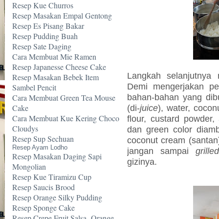
Resep Kue Churros
Resep Masakan Empal Gentong
Resep Es Pisang Bakar
Resep Pudding Buah
Resep Sate Daging
Cara Membuat Mie Ramen
Resep Japanesse Cheese Cake
Langkah selanjutny
Resep Masakan Bebek Item
Demi mengerjakan pek
Sambel Pencit
bahan-bahan yang dibu
Cara Membuat Green Tea Mouse
Cake
(di-
juice
), water, coco
Cara Membuat Kue Kering Choco
flour, custard powder,
Cloudys
dan green color diamb
Resep Sup Sechuan
coconut cream (santan)
Resep Ayam Lodho
jangan sampai
grilled
Resep Masakan Daging Sapi
gizinya.
Mongolian
Resep Kue Tiramizu Cup
Resep Saucis Brood
Resep Orange Silky Pudding
Resep Sponge Cake
Resep Crepe Fruit Salsa -Orange