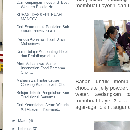
Dari Kunjungan Industri di Best
membuat Layer 1 dan L
Western Papilio Ho...
KREASI DESSERT BUAH
MANGGA
Dari Exam untuk Penilaian Sub
Materi Praktik Kue T...
Penguji Apresiasi Hasil Ujian
Mahasiswa
Demi Belajar Accounting Hotel
dan Praktiknya di In...
Aksi Mahasiswa Masak
Indonesian Food Bersama
Chef ...
Mahasiswa Tristar Cruise
Bahan untuk membua
Cooking Practice with Che...
chocolate jelly powder
Belajar Teknik Pengolahan Kue
water. Sedangkan b
Tradisional Bersama ...
membuat Layer 2 adalah 
Dari Kemeriahan Acara Wisuda
agar-agar plain, sugar 
XII Akademi Pariwisat...
►
Maret
(4)
►
Februari
(3)