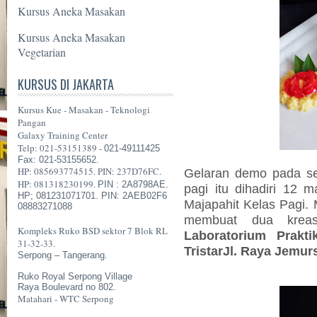
Kursus Aneka Masakan
Kursus Aneka Masakan
Vegetarian
KURSUS DI JAKARTA
Kursus Kue - Masakan - Teknologi
Pangan
Galaxy Training Center
Telp: 021-53151389 -
021-49111425
Fax: 021-53155652.
HP: 085693774515. PIN: 237D76FC.
Gelaran demo pada se
HP: 081318230199.
PIN : 2A8798AE.
pagi itu dihadiri 12 
HP; 081231071701. PIN: 2AEB02F6
Majapahit Kelas Pagi.
08883271088
membuat dua kreas
Kompleks Ruko BSD sektor 7 Blok RL
Laboratorium Prakti
31-32-33.
TristarJl. Raya Jemur
Serpong – Tangerang.
Ruko Royal Serpong Village
Raya Boulevard no 802.
Matahari - WTC Serpong