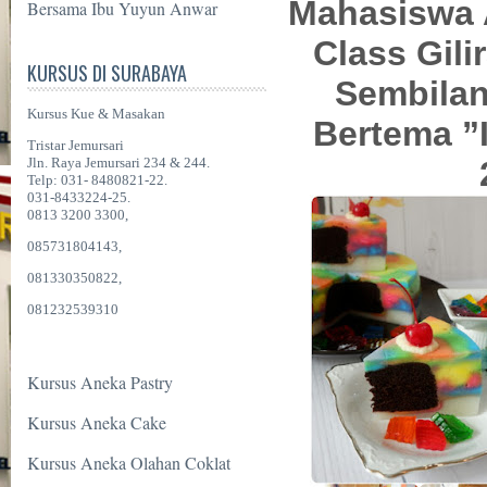
Mahasiswa 
Bersama Ibu Yuyun Anwar
Class Gili
KURSUS DI SURABAYA
Sembilan
Kursus Kue & Masakan
Bertema ”I
Tristar Jemursari
Jln. Raya Jemursari 234 & 244.
Telp: 031- 8480821-22.
031-8433224-25.
0813 3200 3300,
085731804143,
081330350822,
081232539310
Kursus Aneka Pastry
Kursus Aneka Cake
Kursus Aneka Olahan Coklat