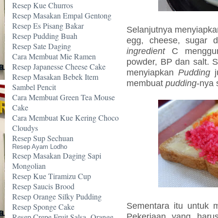
Resep Kue Churros
Resep Masakan Empal Gentong
Resep Es Pisang Bakar
Selanjutnya menyiapk
Resep Pudding Buah
egg, cheese, sugar d
Resep Sate Daging
ingredient
C mengguna
Cara Membuat Mie Ramen
powder, BP dan salt. 
Resep Japanesse Cheese Cake
menyiapkan
Pudding
j
Resep Masakan Bebek Item
membuat
pudding
-nya 
Sambel Pencit
Cara Membuat Green Tea Mouse
Cake
Cara Membuat Kue Kering Choco
Cloudys
Resep Sup Sechuan
Resep Ayam Lodho
Resep Masakan Daging Sapi
Mongolian
Resep Kue Tiramizu Cup
Resep Saucis Brood
Resep Orange Silky Pudding
Sementara itu untuk
Resep Sponge Cake
Pekerjaan yang harus
Resep Crepe Fruit Salsa -Orange