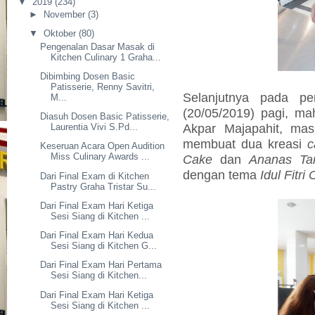
▼
2019
(234)
►
November
(3)
▼
Oktober
(80)
Pengenalan Dasar Masak di
Kitchen Culinary 1 Graha...
Dibimbing Dosen Basic
Patisserie, Renny Savitri,
Selanjutnya pada pe
M...
(20/05/2019) pagi, m
Diasuh Dosen Basic Patisserie,
Akpar Majapahit, masi
Laurentia Vivi S.Pd...
membuat dua kreasi
c
Keseruan Acara Open Audition
Miss Culinary Awards ...
Cake
dan
Ananas Tar
dengan tema
Idul Fitri
Dari Final Exam di Kitchen
Pastry Graha Tristar Su...
Dari Final Exam Hari Ketiga
Sesi Siang di Kitchen ...
Dari Final Exam Hari Kedua
Sesi Siang di Kitchen G...
Dari Final Exam Hari Pertama
Sesi Siang di Kitchen...
Dari Final Exam Hari Ketiga
Sesi Siang di Kitchen ...