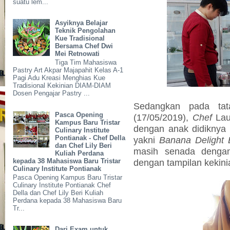
suatu lem...
Asyiknya Belajar
Teknik Pengolahan
Kue Tradisional
Bersama Chef Dwi
Mei Retnowati
Tiga Tim Mahasiswa
Pastry Art Akpar Majapahit Kelas A-1
Pagi Adu Kreasi Menghias Kue
Tradisional Kekinian DIAM-DIAM
Dosen Pengajar Pastry ...
Sedangkan pada tat
Pasca Opening
(17/05/2019),
Chef
Laur
Kampus Baru Tristar
dengan anak didiknya
Culinary Institute
Pontianak - Chef Della
yakni
Banana Delight 
dan Chef Lily Beri
masih senada deng
Kuliah Perdana
kepada 38 Mahasiswa Baru Tristar
dengan tampilan kekin
Culinary Institute Pontianak
Pasca Opening Kampus Baru Tristar
Culinary Institute Pontianak Chef
Della dan Chef Lily Beri Kuliah
Perdana kepada 38 Mahasiswa Baru
Tr...
Dari Exam untuk