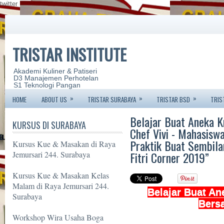
twitter
TRISTAR INSTITUTE
Akademi Kuliner & Patiseri
D3 Manajemen Perhotelan
S1 Teknologi Pangan
»
»
»
HOME
ABOUT US
TRISTAR SURABAYA
TRISTAR BSD
TRIS
Belajar Buat Aneka K
KURSUS DI SURABAYA
Chef Vivi - Mahasiswa
Praktik Buat Sembila
Kursus Kue & Masakan di Raya
Fitri Corner 2019”
Jemursari 244. Surabaya
Kursus Kue & Masakan Kelas
Malam di Raya Jemursari 244.
Belajar Buat An
Surabaya
Bers
Workshop Wira Usaha Boga