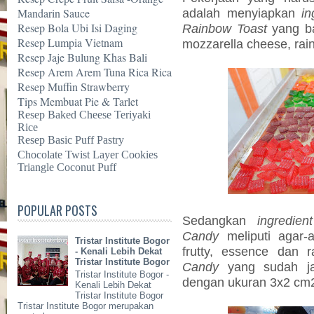
Mandarin Sauce
adalah menyiapkan
in
Resep Bola Ubi Isi Daging
Rainbow Toast
yang ba
Resep Lumpia Vietnam
mozzarella cheese, rai
Resep Jaje Bulung Khas Bali
Resep Arem Arem Tuna Rica Rica
Resep Muffin Strawberry
Tips Membuat Pie & Tarlet
Resep Baked Cheese Teriyaki
Rice
Resep Basic Puff Pastry
Chocolate Twist Layer Cookies
Triangle Coconut Puff
POPULAR POSTS
Sedangkan
ingredient
Candy
meliputi agar-a
Tristar Institute Bogor
frutty, essence dan 
- Kenali Lebih Dekat
Tristar Institute Bogor
Candy
yang sudah jad
Tristar Institute Bogor -
dengan ukuran 3x2 cm
Kenali Lebih Dekat
Tristar Institute Bogor
Tristar Institute Bogor merupakan