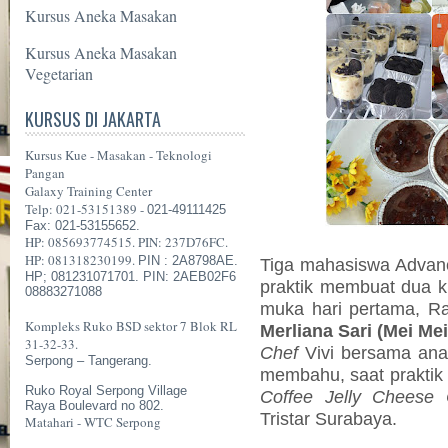
Kursus Aneka Masakan
Kursus Aneka Masakan
Vegetarian
KURSUS DI JAKARTA
Kursus Kue - Masakan - Teknologi
Pangan
Galaxy Training Center
Telp: 021-53151389 -
021-49111425
Fax: 021-53155652.
HP: 085693774515. PIN: 237D76FC.
HP: 081318230199.
PIN : 2A8798AE.
Tiga mahasiswa Advanc
HP; 081231071701. PIN: 2AEB02F6
praktik membuat dua 
08883271088
muka hari pertama, Ra
Kompleks Ruko BSD sektor 7 Blok RL
Merliana Sari (Mei Me
31-32-33.
Chef
Vivi bersama anak
Serpong – Tangerang.
membahu, saat prakti
Ruko Royal Serpong Village
Coffee Jelly Cheese
Raya Boulevard no 802.
Tristar Surabaya.
Matahari - WTC Serpong