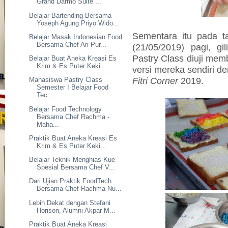
Grand Darmo Suite ...
Belajar Bartending Bersama
Yoseph Agung Priyo Wido...
Sementara itu pada ta
Belajar Masak Indonesian Food
Bersama Chef Ari Pur...
(21/05/2019) pagi, g
Pastry Class diuji mem
Belajar Buat Aneka Kreasi Es
Krim & Es Puter Keki...
versi mereka sendiri 
Fitri Corner
2019.
Mahasiswa Pastry Class
Semester I Belajar Food
Tec...
Belajar Food Technology
Bersama Chef Rachma -
Maha...
Praktik Buat Aneka Kreasi Es
Krim & Es Puter Keki...
Belajar Teknik Menghias Kue
Spesial Bersama Chef V...
Dari Ujian Praktik FoodTech
Bersama Chef Rachma Nu...
Lebih Dekat dengan Stefani
Horison, Alumni Akpar M...
Praktik Buat Aneka Kreasi