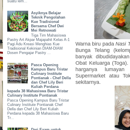
suatu lem...
Asyiknya Belajar
Teknik Pengolahan
Kue Tradisional
Bersama Chef Dwi
Mei Retnowati
Tiga Tim Mahasiswa
Pastry Art Akpar Majapahit Kelas A-1
Warna biru pada
Nasi 
Pagi Adu Kreasi Menghias Kue
Tradisional Kekinian DIAM-DIAM
Bunga Telang (kelo
Dosen Pengajar Pastry ...
banyak dibudidayaka
Obat Keluarga (Toga). 
Pasca Opening
harganya lumayan
Kampus Baru Tristar
Culinary Institute
Supermarket atau To
Pontianak - Chef Della
sekitarnya.
dan Chef Lily Beri
Kuliah Perdana
kepada 38 Mahasiswa Baru Tristar
Culinary Institute Pontianak
Pasca Opening Kampus Baru Tristar
Culinary Institute Pontianak Chef
Della dan Chef Lily Beri Kuliah
Perdana kepada 38 Mahasiswa Baru
Tr...
Dari Exam untuk