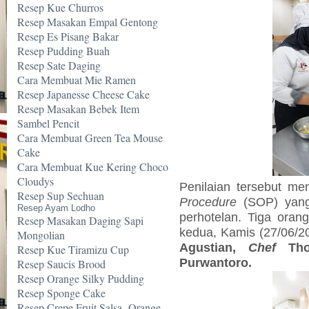
Resep Kue Churros
Resep Masakan Empal Gentong
Resep Es Pisang Bakar
Resep Pudding Buah
Resep Sate Daging
Cara Membuat Mie Ramen
Resep Japanesse Cheese Cake
Resep Masakan Bebek Item
Sambel Pencit
Cara Membuat Green Tea Mouse
Cake
Cara Membuat Kue Kering Choco
Cloudys
Penilaian tersebut m
Resep Sup Sechuan
Procedure
(SOP) yang b
Resep Ayam Lodho
perhotelan. Tiga orang
Resep Masakan Daging Sapi
kedua, Kamis (27/06/2
Mongolian
Agustian,
Chef
Tho
Resep Kue Tiramizu Cup
Purwantoro.
Resep Saucis Brood
Resep Orange Silky Pudding
Resep Sponge Cake
Resep Crepe Fruit Salsa -Orange