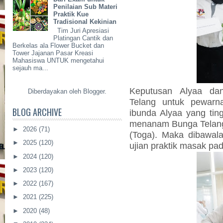
Penilaian Sub Materi
Praktik Kue
Tradisional Kekinian
Tim Juri Apresiasi
Platingan Cantik dan
Berkelas ala Flower Bucket dan
Tower Jajanan Pasar Kreasi
Mahasiswa UNTUK mengetahui
sejauh ma...
Keputusan Alyaa d
Diberdayakan oleh
Blogger
.
Telang untuk pewarna
BLOG ARCHIVE
ibunda Alyaa yang ting
menanam Bunga Telang
►
2026
(71)
(Toga). Maka dibawal
►
2025
(120)
ujian praktik masak pad
►
2024
(120)
►
2023
(120)
►
2022
(167)
►
2021
(225)
►
2020
(48)