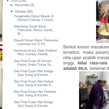
▼
2019
(234)
►
November
(3)
▼
Oktober
(80)
Pengenalan Dasar Masak di
Kitchen Culinary 1 Graha...
Dibimbing Dosen Basic
Patisserie, Renny Savitri,
M...
Diasuh Dosen Basic Patisserie,
Laurentia Vivi S.Pd...
Berkat kreasi masakan
Keseruan Acara Open Audition
tersebut, maka pasan
Miss Culinary Awards ...
nilai ujian praktik mas
Dari Final Exam di Kitchen
tinggi.
Nilai rata-rata
Pastry Graha Tristar Su...
adalah 86,4.
Selamat d
Dari Final Exam Hari Ketiga
Sesi Siang di Kitchen ...
Dari Final Exam Hari Kedua
Sesi Siang di Kitchen G...
Dari Final Exam Hari Pertama
Sesi Siang di Kitchen...
Dari Final Exam Hari Ketiga
Sesi Siang di Kitchen ...