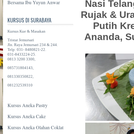
Nasi Tela
Bersama Ibu Yuyun Anwar
Rujak & Ur
KURSUS DI SURABAYA
Putih Kr
Kursus Kue & Masakan
Ananda, Su
Tristar Jemursari
Jln. Raya Jemursari 234 & 244.
Telp: 031- 8480821-22.
031-8433224-25.
0813 3200 3300,
085731804143,
081330350822,
081232539310
Kursus Aneka Pastry
Kursus Aneka Cake
Kursus Aneka Olahan Coklat