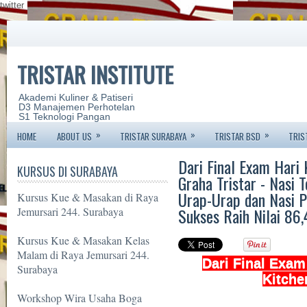
twitter
TRISTAR INSTITUTE
Akademi Kuliner & Patiseri
D3 Manajemen Perhotelan
S1 Teknologi Pangan
»
»
»
HOME
ABOUT US
TRISTAR SURABAYA
TRISTAR BSD
TRIS
Dari Final Exam Hari 
KURSUS DI SURABAYA
Graha Tristar - Nasi
Urap-Urap dan Nasi P
Kursus Kue & Masakan di Raya
Sukses Raih Nilai 86,
Jemursari 244. Surabaya
Kursus Kue & Masakan Kelas
Malam di Raya Jemursari 244.
Dari Final Exam
Surabaya
Kitche
Workshop Wira Usaha Boga