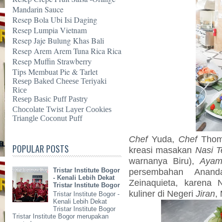
Mandarin Sauce
Resep Bola Ubi Isi Daging
Resep Lumpia Vietnam
Resep Jaje Bulung Khas Bali
Resep Arem Arem Tuna Rica Rica
Resep Muffin Strawberry
Tips Membuat Pie & Tarlet
Resep Baked Cheese Teriyaki
Rice
Resep Basic Puff Pastry
Chocolate Twist Layer Cookies
Triangle Coconut Puff
Chef
Yuda,
Chef
Thom
POPULAR POSTS
kreasi masakan
Nasi T
warnanya Biru),
Ayam
persembahan Anan
Tristar Institute Bogor
- Kenali Lebih Dekat
Zeinaquieta, karena 
Tristar Institute Bogor
kuliner di Negeri
Jiran
,
Tristar Institute Bogor -
Kenali Lebih Dekat
Tristar Institute Bogor
Tristar Institute Bogor merupakan