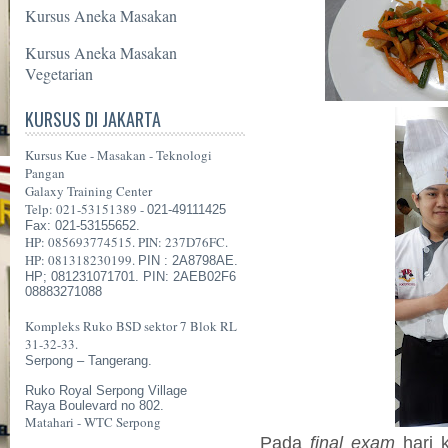
Kursus Aneka Masakan
Kursus Aneka Masakan
Vegetarian
KURSUS DI JAKARTA
Kursus Kue - Masakan - Teknologi
Pangan
Galaxy Training Center
Telp: 021-53151389 -
021-49111425
Fax: 021-53155652.
HP: 085693774515. PIN: 237D76FC.
HP: 081318230199.
PIN : 2A8798AE.
HP; 081231071701. PIN: 2AEB02F6
08883271088
Kompleks Ruko BSD sektor 7 Blok RL
31-32-33.
Serpong – Tangerang.
Ruko Royal Serpong Village
Raya Boulevard no 802.
Matahari - WTC Serpong
Pada
final exam
hari k