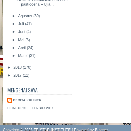
pasticceria – Ujia...
►
Agustus
(39)
►
Juli
(47)
►
Juni
(4)
►
Mei
(6)
►
April
(24)
►
Maret
(31)
►
2018
(170)
►
2017
(11)
MENGENAI SAYA
BERITA KULINER
LIHAT PROFIL LENGKAPKU
Copyright ©
2026
TRISTAR INSTITUTE
| Powered by
Blogger