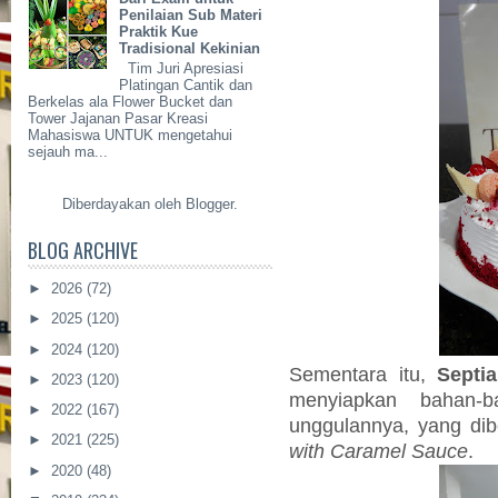
Penilaian Sub Materi
Praktik Kue
Tradisional Kekinian
Tim Juri Apresiasi
Platingan Cantik dan
Berkelas ala Flower Bucket dan
Tower Jajanan Pasar Kreasi
Mahasiswa UNTUK mengetahui
sejauh ma...
Diberdayakan oleh
Blogger
.
BLOG ARCHIVE
►
2026
(72)
►
2025
(120)
►
2024
(120)
Sementara itu,
Septia
►
2023
(120)
menyiapkan bahan
►
2022
(167)
unggulannya, yang di
►
2021
(225)
with Caramel Sauce
.
►
2020
(48)