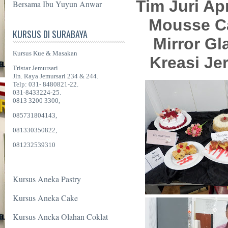
Tim Juri Ap
Bersama Ibu Yuyun Anwar
Mousse Ca
KURSUS DI SURABAYA
Mirror Gl
Kursus Kue & Masakan
Kreasi Je
Tristar Jemursari
Jln. Raya Jemursari 234 & 244.
Telp: 031- 8480821-22.
031-8433224-25.
0813 3200 3300,
085731804143,
081330350822,
081232539310
Kursus Aneka Pastry
Kursus Aneka Cake
Kursus Aneka Olahan Coklat