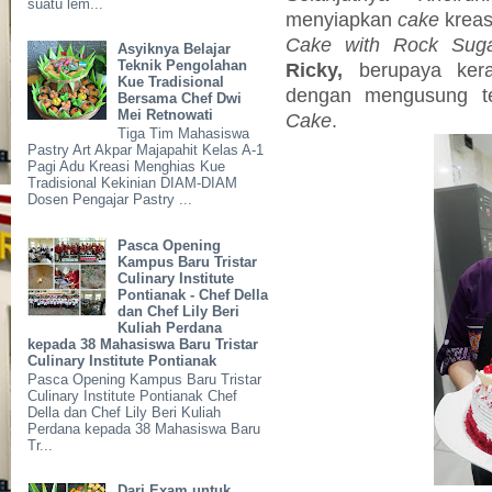
suatu lem...
menyiapkan
cake
kreas
Cake with Rock Sug
Asyiknya Belajar
Teknik Pengolahan
Ricky,
berupaya ke
Kue Tradisional
dengan mengusung 
Bersama Chef Dwi
Mei Retnowati
Cake
.
Tiga Tim Mahasiswa
Pastry Art Akpar Majapahit Kelas A-1
Pagi Adu Kreasi Menghias Kue
Tradisional Kekinian DIAM-DIAM
Dosen Pengajar Pastry ...
Pasca Opening
Kampus Baru Tristar
Culinary Institute
Pontianak - Chef Della
dan Chef Lily Beri
Kuliah Perdana
kepada 38 Mahasiswa Baru Tristar
Culinary Institute Pontianak
Pasca Opening Kampus Baru Tristar
Culinary Institute Pontianak Chef
Della dan Chef Lily Beri Kuliah
Perdana kepada 38 Mahasiswa Baru
Tr...
Dari Exam untuk