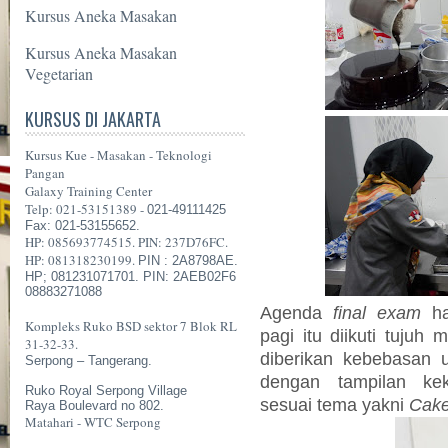
Kursus Aneka Masakan
Kursus Aneka Masakan
Vegetarian
KURSUS DI JAKARTA
Kursus Kue - Masakan - Teknologi
Pangan
Galaxy Training Center
Telp: 021-53151389 -
021-49111425
Fax: 021-53155652.
HP: 085693774515. PIN: 237D76FC.
HP: 081318230199.
PIN : 2A8798AE.
HP; 081231071701. PIN: 2AEB02F6
08883271088
Agenda
final exam
har
Kompleks Ruko BSD sektor 7 Blok RL
pagi itu diikuti tujuh
31-32-33.
diberikan kebebasan 
Serpong – Tangerang.
dengan tampilan ke
Ruko Royal Serpong Village
sesuai tema yakni
Cake
Raya Boulevard no 802.
Matahari - WTC Serpong