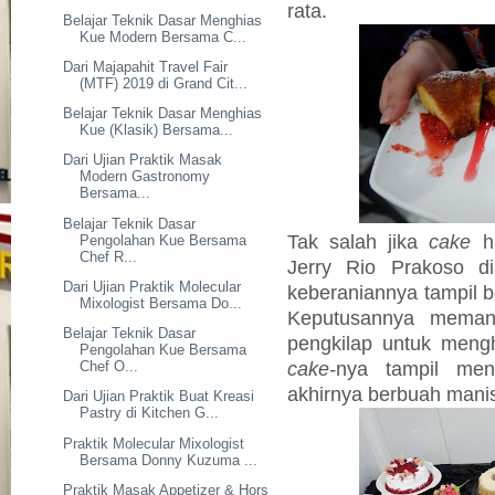
rata.
Belajar Teknik Dasar Menghias
Kue Modern Bersama C...
Dari Majapahit Travel Fair
(MTF) 2019 di Grand Cit...
Belajar Teknik Dasar Menghias
Kue (Klasik) Bersama...
Dari Ujian Praktik Masak
Modern Gastronomy
Bersama...
Belajar Teknik Dasar
Tak salah jika
cake
ha
Pengolahan Kue Bersama
Chef R...
Jerry Rio Prakoso di
Dari Ujian Praktik Molecular
keberaniannya tampil 
Mixologist Bersama Do...
Keputusannya mema
Belajar Teknik Dasar
pengkilap untuk men
Pengolahan Kue Bersama
cake-
nya tampil men
Chef O...
akhirnya berbuah mani
Dari Ujian Praktik Buat Kreasi
Pastry di Kitchen G...
Praktik Molecular Mixologist
Bersama Donny Kuzuma ...
Praktik Masak Appetizer & Hors