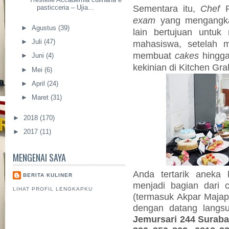
Sementara itu,
Chef
pasticceria – Ujia...
exam
yang mengangk
►
Agustus
(39)
lain bertujuan untuk
►
Juli
(47)
mahasiswa, setelah m
membuat
cakes
hingg
►
Juni
(4)
kekinian di Kitchen Gra
►
Mei
(6)
►
April
(24)
►
Maret
(31)
►
2018
(170)
►
2017
(11)
MENGENAI SAYA
Anda tertarik aneka 
BERITA KULINER
menjadi bagian dari c
LIHAT PROFIL LENGKAPKU
(termasuk Akpar Majapa
dengan datang lang
Jemursari 244 Surabay