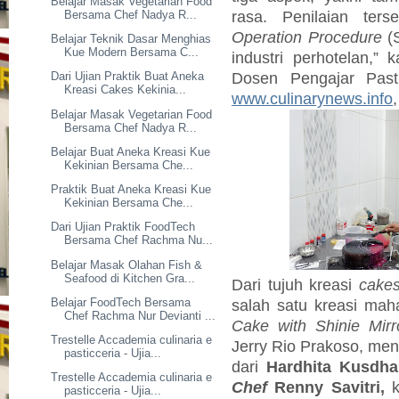
Belajar Masak Vegetarian Food
rasa. Penilaian te
Bersama Chef Nadya R...
Operation Procedure
(S
Belajar Teknik Dasar Menghias
Kue Modern Bersama C...
industri perhotelan,” 
Dosen Pengajar Past
Dari Ujian Praktik Buat Aneka
Kreasi Cakes Kekinia...
www.culinarynews.info
Belajar Masak Vegetarian Food
Bersama Chef Nadya R...
Belajar Buat Aneka Kreasi Kue
Kekinian Bersama Che...
Praktik Buat Aneka Kreasi Kue
Kekinian Bersama Che...
Dari Ujian Praktik FoodTech
Bersama Chef Rachma Nu...
Belajar Masak Olahan Fish &
Seafood di Kitchen Gra...
Dari tujuh kreasi
cake
Belajar FoodTech Bersama
salah satu kreasi mah
Chef Rachma Nur Devianti ...
Cake with Shinie Mirr
Trestelle Accademia culinaria e
Jerry Rio Prakoso, menar
pasticceria - Ujia...
dari
Hardhita Kusdha
Trestelle Accademia culinaria e
Chef
Renny Savitri,
k
pasticceria - Ujia...