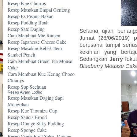
Resep Kue Churros
Resep Masakan Empal Gentong
Resep Es Pisang Bakar
Resep Pudding Buah
Resep Sate Daging
Selama ujian berlang
Cara Membuat Mie Ramen
Jumat (28/06/2019) 
Resep Japanesse Cheese Cake
berusaha tampil seri
Resep Masakan Bebek Item
kekinian yang berta
Sambel Pencit
Sedangkan
Jerry
fok
Cara Membuat Green Tea Mouse
Blueberry Mousse Cake 
Cake
Cara Membuat Kue Kering Choco
Cloudys
Resep Sup Sechuan
Resep Ayam Lodho
Resep Masakan Daging Sapi
Mongolian
Resep Kue Tiramizu Cup
Resep Saucis Brood
Resep Orange Silky Pudding
Resep Sponge Cake
Resep Crepe Fruit Salsa -Orange