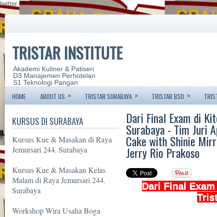
twitter
TRISTAR INSTITUTE
Akademi Kuliner & Patiseri
D3 Manajemen Perhotelan
S1 Teknologi Pangan
»
»
»
HOME
ABOUT US
TRISTAR SURABAYA
TRISTAR BSD
TRIS
Dari Final Exam di Ki
KURSUS DI SURABAYA
Surabaya - Tim Juri 
Cake with Shinie Mirr
Kursus Kue & Masakan di Raya
Jerry Rio Prakoso
Jemursari 244. Surabaya
Kursus Kue & Masakan Kelas
Malam di Raya Jemursari 244.
Dari Final Exam
Surabaya
Tris
Workshop Wira Usaha Boga