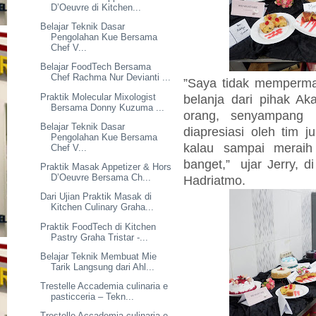
D’Oeuvre di Kitchen...
Belajar Teknik Dasar
Pengolahan Kue Bersama
Chef V...
Belajar FoodTech Bersama
Chef Rachma Nur Devianti ...
”Saya tidak memperma
Praktik Molecular Mixologist
belanja dari pihak A
Bersama Donny Kuzuma ...
orang, senyampang
Belajar Teknik Dasar
diapresiasi oleh tim j
Pengolahan Kue Bersama
kalau sampai meraih 
Chef V...
banget,”
ujar Jerry, 
Praktik Masak Appetizer & Hors
D’Oeuvre Bersama Ch...
Hadriatmo.
Dari Ujian Praktik Masak di
Kitchen Culinary Graha...
Praktik FoodTech di Kitchen
Pastry Graha Tristar -...
Belajar Teknik Membuat Mie
Tarik Langsung dari Ahl...
Trestelle Accademia culinaria e
pasticceria – Tekn...
Trestelle Accademia culinaria e