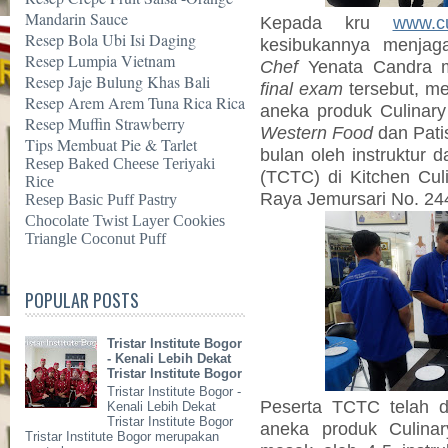
Mandarin Sauce
Kepada kru
www.cu
Resep Bola Ubi Isi Daging
kesibukannya menjaga
Resep Lumpia Vietnam
Chef
Yenata Candra m
Resep Jaje Bulung Khas Bali
final exam
tersebut, me
Resep Arem Arem Tuna Rica Rica
aneka produk Culinar
Resep Muffin Strawberry
Western Food
dan Patis
Tips Membuat Pie & Tarlet
bulan oleh
instruktur d
Resep Baked Cheese Teriyaki
(TCTC) di Kitchen Culi
Rice
Raya Jemursari No. 24
Resep Basic Puff Pastry
Chocolate Twist Layer Cookies
Triangle Coconut Puff
POPULAR POSTS
Tristar Institute Bogor
- Kenali Lebih Dekat
Tristar Institute Bogor
Tristar Institute Bogor -
Peserta TCTC telah d
Kenali Lebih Dekat
Tristar Institute Bogor
aneka produk Culinar
Tristar Institute Bogor merupakan