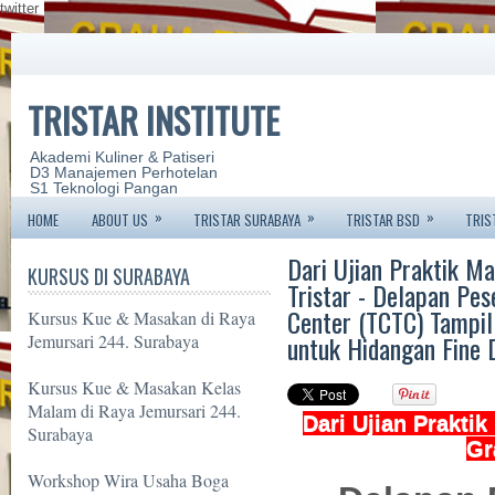
twitter
TRISTAR INSTITUTE
Akademi Kuliner & Patiseri
D3 Manajemen Perhotelan
S1 Teknologi Pangan
»
»
»
HOME
ABOUT US
TRISTAR SURABAYA
TRISTAR BSD
TRIS
Dari Ujian Praktik Ma
KURSUS DI SURABAYA
Tristar - Delapan Pes
Center (TCTC) Tampil
Kursus Kue & Masakan di Raya
untuk Hidangan Fine 
Jemursari 244. Surabaya
Kursus Kue & Masakan Kelas
Malam di Raya Jemursari 244.
Dari Ujian Praktik
Surabaya
Gr
Workshop Wira Usaha Boga