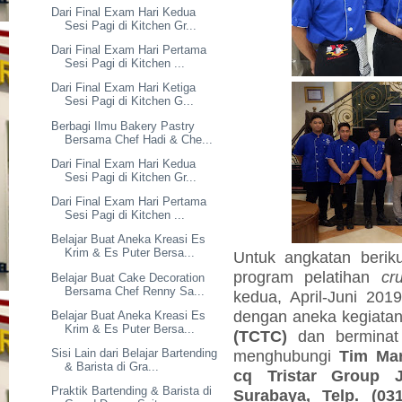
Dari Final Exam Hari Kedua
Sesi Pagi di Kitchen Gr...
Dari Final Exam Hari Pertama
Sesi Pagi di Kitchen ...
Dari Final Exam Hari Ketiga
Sesi Pagi di Kitchen G...
Berbagi Ilmu Bakery Pastry
Bersama Chef Hadi & Che...
Dari Final Exam Hari Kedua
Sesi Pagi di Kitchen Gr...
Dari Final Exam Hari Pertama
Sesi Pagi di Kitchen ...
Belajar Buat Aneka Kreasi Es
Krim & Es Puter Bersa...
Untuk angkatan beri
program pelatihan
cr
Belajar Buat Cake Decoration
Bersama Chef Renny Sa...
kedua, April-Juni 201
dengan aneka kegiata
Belajar Buat Aneka Kreasi Es
Krim & Es Puter Bersa...
(TCTC)
dan berminat 
menghubungi
Tim Mar
Sisi Lain dari Belajar Bartending
& Barista di Gra...
cq Tristar Group 
Praktik Bartending & Barista di
Surabaya, Telp. (03