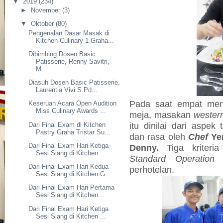
▼
2019
(234)
►
November
(3)
▼
Oktober
(80)
Pengenalan Dasar Masak di
Kitchen Culinary 1 Graha...
Dibimbing Dosen Basic
Patisserie, Renny Savitri,
M...
Diasuh Dosen Basic Patisserie,
Laurentia Vivi S.Pd...
Pada saat empat menu
Keseruan Acara Open Audition
Miss Culinary Awards ...
meja, masakan
wester
itu dinilai dari aspek 
Dari Final Exam di Kitchen
Pastry Graha Tristar Su...
dan rasa oleh
Chef
Ye
Dari Final Exam Hari Ketiga
Denny.
Tiga kriteria
Sesi Siang di Kitchen ...
Standard Operation 
Dari Final Exam Hari Kedua
perhotelan.
Sesi Siang di Kitchen G...
Dari Final Exam Hari Pertama
Sesi Siang di Kitchen...
Dari Final Exam Hari Ketiga
Sesi Siang di Kitchen ...