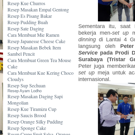
Resep Kue Churros
Resep Masakan Empal Gentong
Resep Es Pisang Bakar
Resep Pudding Buah
Sementara itu, saa
Resep Sate Daging
bekerja men-
set up
m
Cara Membuat Mie Ramen
dinning
di Lantai 4 Gr
Resep Japanesse Cheese Cake
langsung oleh
Pete
Resep Masakan Bebek Item
Service
pada Prodi D
Sambel Pencit
Surabaya (Tristar 
Cara Membuat Green Tea Mouse
Peter juga memberika
Cake
set up
meja untuk a
Cara Membuat Kue Kering Choco
Cloudys
internasional.
Resep Sup Sechuan
Resep Ayam Lodho
Resep Masakan Daging Sapi
Mongolian
Resep Kue Tiramizu Cup
Resep Saucis Brood
Resep Orange Silky Pudding
Resep Sponge Cake
Resep Crepe Fruit Salsa -Orange