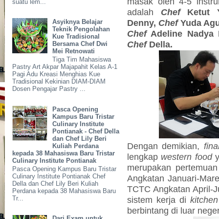
masak oleh 4-5 instru
suatu lem...
adalah
Chef
Ketut 
Denny,
Chef
Yuda Agu
Asyiknya Belajar
Teknik Pengolahan
Chef
Adeline Nadya 
Kue Tradisional
Chef
Della.
Bersama Chef Dwi
Mei Retnowati
Tiga Tim Mahasiswa
Pastry Art Akpar Majapahit Kelas A-1
Pagi Adu Kreasi Menghias Kue
Tradisional Kekinian DIAM-DIAM
Dosen Pengajar Pastry ...
Pasca Opening
Kampus Baru Tristar
Culinary Institute
Pontianak - Chef Della
dan Chef Lily Beri
Dengan demikian,
fin
Kuliah Perdana
kepada 38 Mahasiswa Baru Tristar
lengkap
western food
y
Culinary Institute Pontianak
merupakan pertemuan 
Pasca Opening Kampus Baru Tristar
Culinary Institute Pontianak Chef
Angkatan Januari-Mare
Della dan Chef Lily Beri Kuliah
TCTC Angkatan April-J
Perdana kepada 38 Mahasiswa Baru
sistem kerja di
kitchen
Tr...
berbintang di luar neger
Dari Exam untuk