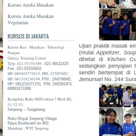
Kursus Aneka Masakan
Kursus Aneka Masakan
Vegetarian
KURSUS DI JAKARTA
Ujian praktik masak 
Kursus Kue - Masakan - Teknologi
(mulai
Appetizer
,
Sou
Pangan
Galaxy Training Center
dihelat di Kitchen Cu
Telp: 021-53151389 -
021-49111425
sedangkan penyajian 
Fax: 021-53155652.
sendiri bertempat di 
HP: 085693774515. PIN: 237D76FC.
Jemursari No. 244 Sur
HP: 081318230199.
PIN : 2A8798AE.
HP; 081231071701. PIN: 2AEB02F6
08883271088
Kompleks Ruko BSD sektor 7 Blok RL
31-32-33.
Serpong – Tangerang.
Ruko Royal Serpong Village
Raya Boulevard no 802.
Matahari - WTC Serpong