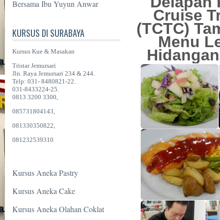
Delapan P
Bersama Ibu Yuyun Anwar
Cruise T
(TCTC) Tam
KURSUS DI SURABAYA
Menu L
Hidangan
Kursus Kue & Masakan
Tristar Jemursari
Jln. Raya Jemursari 234 & 244.
Telp: 031- 8480821-22.
031-8433224-25.
0813 3200 3300,
085731804143,
081330350822,
081232539310
Kursus Aneka Pastry
Kursus Aneka Cake
Kursus Aneka Olahan Coklat