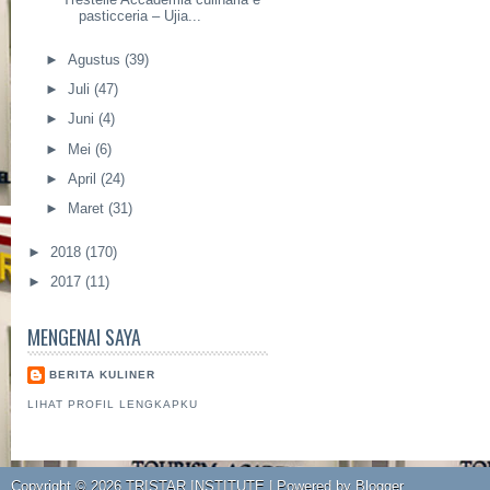
pasticceria – Ujia...
►
Agustus
(39)
►
Juli
(47)
►
Juni
(4)
►
Mei
(6)
►
April
(24)
►
Maret
(31)
►
2018
(170)
►
2017
(11)
MENGENAI SAYA
BERITA KULINER
LIHAT PROFIL LENGKAPKU
Copyright ©
2026
TRISTAR INSTITUTE
| Powered by
Blogger