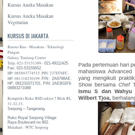
Kursus Aneka Masakan
Kursus Aneka Masakan
Vegetarian
KURSUS DI JAKARTA
Kursus Kue - Masakan - Teknologi
Pangan
Galaxy Training Center
Telp: 021-53151389 -
021-49111425
Pada pertemuan hari pe
Fax: 021-53155652.
mahasiswa Advanced C
HP: 085693774515. PIN: 237D76FC.
yang mengikuti prakt
HP: 081318230199.
PIN : 2A8798AE.
HP; 081231071701. PIN: 2AEB02F6
Show bersama
Chef
T
08883271088
Ismu S dan Wahyu 
Wilbert Tjoa,
berhalan
Kompleks Ruko BSD sektor 7 Blok RL
31-32-33.
Serpong – Tangerang.
Ruko Royal Serpong Village
Raya Boulevard no 802.
Matahari - WTC Serpong