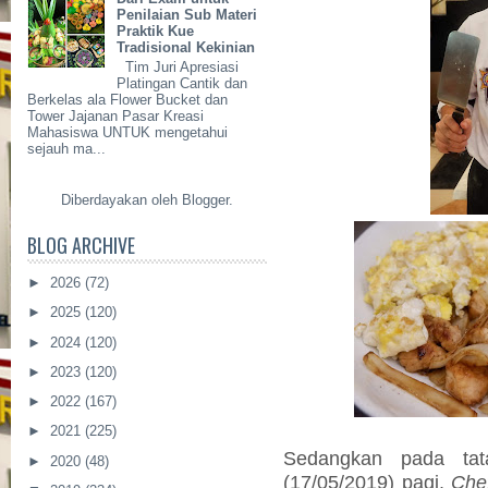
Penilaian Sub Materi
Praktik Kue
Tradisional Kekinian
Tim Juri Apresiasi
Platingan Cantik dan
Berkelas ala Flower Bucket dan
Tower Jajanan Pasar Kreasi
Mahasiswa UNTUK mengetahui
sejauh ma...
Diberdayakan oleh
Blogger
.
BLOG ARCHIVE
►
2026
(72)
►
2025
(120)
►
2024
(120)
►
2023
(120)
►
2022
(167)
►
2021
(225)
Sedangkan pada ta
►
2020
(48)
(17/05/2019) pagi,
Che