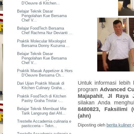
D’Oeuvre di Kitchen...
Belajar Teknik Dasar
Pengolahan Kue Bersama
Chef V...
Belajar FoodTech Bersama
Chef Rachma Nur Devianti ...
Praktik Molecular Mixologist
Bersama Donny Kuzuma ...
Belajar Teknik Dasar
Pengolahan Kue Bersama
Chef V...
Praktik Masak Appetizer & Hors
D’Oeuvre Bersama Ch...
Untuk informasi lebih 
Dari Ujian Praktik Masak di
Kitchen Culinary Graha...
program
Advanced Cu
Majapahit
,
Jl Raya 
Praktik FoodTech di Kitchen
Pastry Graha Tristar -...
silakan Anda mengh
8480823, Faksilimi 
Belajar Teknik Membuat Mie
Tarik Langsung dari Ahl...
(ahn)
Trestelle Accademia culinaria e
Diposting oleh
berita kuliner
pasticceria – Tekn...
Trestelle Accademia culinaria e