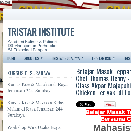
twitter
TRISTAR INSTITUTE
Akademi Kuliner & Patiseri
D3 Manajemen Perhotelan
S1 Teknologi Pangan
»
»
»
HOME
ABOUT US
TRISTAR SURABAYA
TRISTAR BSD
TRIS
Belajar Masak Teppa
KURSUS DI SURABAYA
Chef Thomas Denny -
Class Akpar Majapahi
Kursus Kue & Masakan di Raya
Chicken Teriyaki di Lo
Jemursari 244. Surabaya
Kursus Kue & Masakan Kelas
Malam di Raya Jemursari 244.
Belajar Masak 
Surabaya
Bersama C
Mahasis
Workshop Wira Usaha Boga