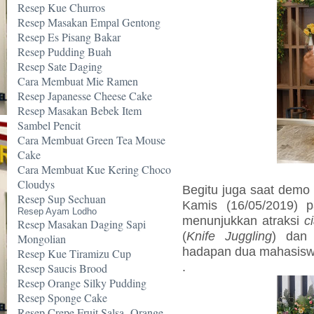
Resep Kue Churros
Resep Masakan Empal Gentong
Resep Es Pisang Bakar
Resep Pudding Buah
Resep Sate Daging
Cara Membuat Mie Ramen
Resep Japanesse Cheese Cake
Resep Masakan Bebek Item
Sambel Pencit
Cara Membuat Green Tea Mouse
Cake
Cara Membuat Kue Kering Choco
Cloudys
Begitu juga saat dem
Resep Sup Sechuan
Kamis (16/05/2019) p
Resep Ayam Lodho
menunjukkan atraksi
c
Resep Masakan Daging Sapi
(
Knife Juggling
) da
Mongolian
hadapan dua mahasisw
Resep Kue Tiramizu Cup
.
Resep Saucis Brood
Resep Orange Silky Pudding
Resep Sponge Cake
Resep Crepe Fruit Salsa -Orange