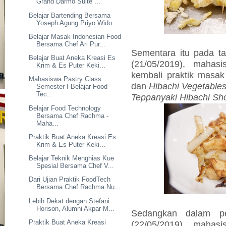
Grand Darmo Suite ...
Belajar Bartending Bersama
Yoseph Agung Priyo Wido...
Belajar Masak Indonesian Food
Bersama Chef Ari Pur...
Sementara itu pada t
Belajar Buat Aneka Kreasi Es
(21/05/2019), mahas
Krim & Es Puter Keki...
kembali praktik mas
Mahasiswa Pastry Class
dan
Hibachi Vegetable
Semester I Belajar Food
Tec...
Teppanyaki Hibachi S
Belajar Food Technology
Bersama Chef Rachma -
Maha...
Praktik Buat Aneka Kreasi Es
Krim & Es Puter Keki...
Belajar Teknik Menghias Kue
Spesial Bersama Chef V...
Dari Ujian Praktik FoodTech
Bersama Chef Rachma Nu...
Lebih Dekat dengan Stefani
Horison, Alumni Akpar M...
Sedangkan dalam pe
Praktik Buat Aneka Kreasi
(22/05/2019), mahas