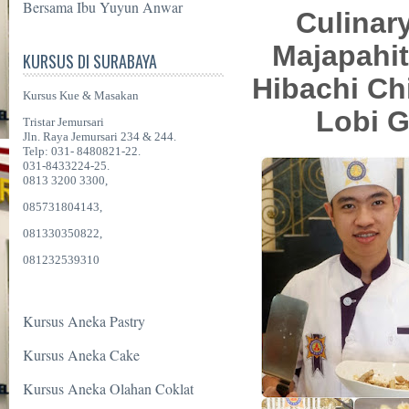
Bersama Ibu Yuyun Anwar
Culinar
Majapahit
KURSUS DI SURABAYA
Hibachi Chi
Kursus Kue & Masakan
Lobi G
Tristar Jemursari
Jln. Raya Jemursari 234 & 244.
Telp: 031- 8480821-22.
031-8433224-25.
0813 3200 3300,
085731804143,
081330350822,
081232539310
Kursus Aneka Pastry
Kursus Aneka Cake
Kursus Aneka Olahan Coklat