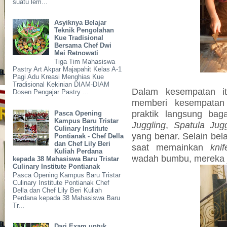
suatu lem...
Asyiknya Belajar
Teknik Pengolahan
Kue Tradisional
Bersama Chef Dwi
Mei Retnowati
Tiga Tim Mahasiswa
Pastry Art Akpar Majapahit Kelas A-1
Pagi Adu Kreasi Menghias Kue
Tradisional Kekinian DIAM-DIAM
Dalam kesempatan i
Dosen Pengajar Pastry ...
memberi kesempatan
praktik langsung ba
Pasca Opening
Kampus Baru Tristar
Juggling
,
Spatula Jugg
Culinary Institute
yang benar. Selain bela
Pontianak - Chef Della
dan Chef Lily Beri
saat memainkan
knif
Kuliah Perdana
wadah bumbu, mereka ju
kepada 38 Mahasiswa Baru Tristar
Culinary Institute Pontianak
Pasca Opening Kampus Baru Tristar
Culinary Institute Pontianak Chef
Della dan Chef Lily Beri Kuliah
Perdana kepada 38 Mahasiswa Baru
Tr...
Dari Exam untuk