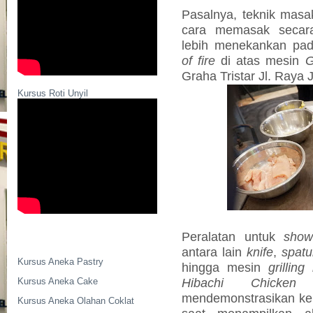
Pasalnya, teknik masa
cara memasak secara 
lebih menekankan pa
of fire
di atas mesin
G
Graha Tristar Jl. Raya
Kursus Roti Unyil
Peralatan untuk
sho
antara lain
knife
,
spatu
Kursus Aneka Pastry
hingga mesin
grilling
Hibachi Chicken T
Kursus Aneka Cake
mendemonstrasikan k
Kursus Aneka Olahan Coklat