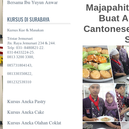
Bersama Ibu Yuyun Anwar
Majapahit
Buat A
KURSUS DI SURABAYA
Cantonese
Kursus Kue & Masakan
Tristar Jemursari
Jln. Raya Jemursari 234 & 244.
Telp: 031- 8480821-22.
031-8433224-25.
0813 3200 3300,
085731804143,
081330350822,
081232539310
Kursus Aneka Pastry
Kursus Aneka Cake
Kursus Aneka Olahan Coklat