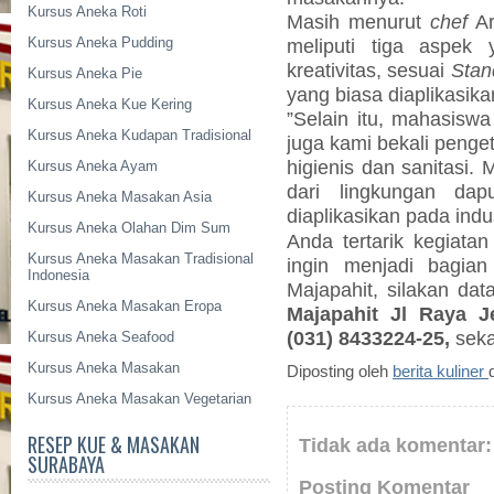
Kursus Aneka Roti
Masih menurut
chef
Ar
Kursus Aneka Pudding
meliputi tiga aspek 
kreativitas, sesuai
Stan
Kursus Aneka Pie
yang biasa diaplikasikan
Kursus Aneka Kue Kering
”Selain itu, mahasiswa
Kursus Aneka Kudapan Tradisional
juga kami bekali penge
higienis dan sanitasi.
Kursus Aneka Ayam
dari lingkungan dap
Kursus Aneka Masakan Asia
diaplikasikan pada indu
Kursus Aneka Olahan Dim Sum
Anda tertarik kegiata
Kursus Aneka Masakan Tradisional
ingin menjadi bagian
Indonesia
Majapahit, silakan d
Kursus Aneka Masakan Eropa
Majapahit Jl Raya J
(031) 8433224-25,
seka
Kursus Aneka Seafood
Kursus Aneka Masakan
Diposting oleh
berita kuliner
Kursus Aneka Masakan Vegetarian
RESEP KUE & MASAKAN
Tidak ada komentar:
SURABAYA
Posting Komentar