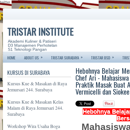
twitter
TRISTAR INSTITUTE
Akademi Kuliner & Patiseri
D3 Manajemen Perhotelan
S1 Teknologi Pangan
»
»
»
HOME
ABOUT US
TRISTAR SURABAYA
TRISTAR BSD
TRIS
Hebohnya Belajar Me
KURSUS DI SURABAYA
Chef Ari - Mahasiswa
Praktik Masak Buat A
Kursus Kue & Masakan di Raya
Vermicelli dan Siokee
Jemursari 244. Surabaya
Kursus Kue & Masakan Kelas
Malam di Raya Jemursari 244.
Hebohnya Belaja
Surabaya
Bers
Mahasiswa
Workshop Wira Usaha Boga