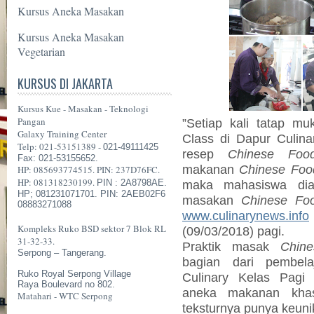
Kursus Aneka Masakan
Kursus Aneka Masakan
Vegetarian
KURSUS DI JAKARTA
Kursus Kue - Masakan - Teknologi
Pangan
”Setiap kali tatap m
Galaxy Training Center
Class di Dapur Culina
Telp: 021-53151389 -
021-49111425
resep
Chinese Foo
Fax: 021-53155652.
makanan
Chinese Foo
HP: 085693774515. PIN: 237D76FC.
HP: 081318230199.
PIN : 2A8798AE.
maka mahasiswa dia
HP; 081231071701. PIN: 2AEB02F6
masakan
Chinese Fo
08883271088
www.culinarynews.info
Kompleks Ruko BSD sektor 7 Blok RL
(09/03/2018) pagi.
31-32-33.
Praktik masak
Chin
Serpong – Tangerang.
bagian dari
pembel
Ruko Royal Serpong Village
Culinary Kelas Pagi
Raya Boulevard no 802.
aneka makanan kh
Matahari - WTC Serpong
teksturnya punya keunik