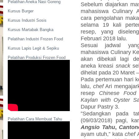
Pelatihan Aneka Nasi Goreng
Sebelum diajarkan m
mahasiswa Culinary A
Kursus Burger
cara pengolahan maka
Kursus Industri Sosis
selama 19 kali per
Kursus Martabak Bangka
resep, yang diselen
Februari 2018 lalu.
Pelatihan Industri Frozen Food
Sesuai jadwal yan
Kursus Lapis Legit & Sepiku
mahasiswa Culinary Ke
Pelatihan Produksi Frozen Food
akan dibekali lagi 
aneka kreasi
snack
se
dihelat pada 20 Maret 
Pada pertemuan hari k
lalu,
chef
Ari mengajar
resep
Chinese Food
Kaylan with Oyster S
Dapur Pastry 3.
”Sedangkan pada ta
Pelatihan Cara Membuat Tahu
(09/03/2018) pagi, k
Angsio Tahu
,
Cantone
ayam utuh,”
kata
chef
A