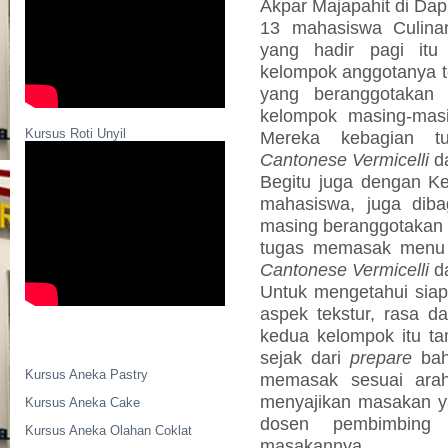
Akpar Majapahit di Dapu
13 mahasiswa Culinar
yang hadir pagi itu
kelompok anggotanya te
yang beranggotakan 
kelompok masing-mas
Kursus Roti Unyil
Mereka kebagian 
Cantonese Vermicelli
d
Begitu juga dengan Kel
mahasiswa, juga diba
masing
beranggotakan 
tugas memasak menu
Cantonese Vermicelli
d
Untuk mengetahui siap
aspek tekstur, rasa 
kedua kelompok itu t
sejak dari
prepare
bah
Kursus Aneka Pastry
memasak sesuai ara
menyajikan masakan y
Kursus Aneka Cake
dosen pembimbing u
Kursus Aneka Olahan Coklat
masakannya.